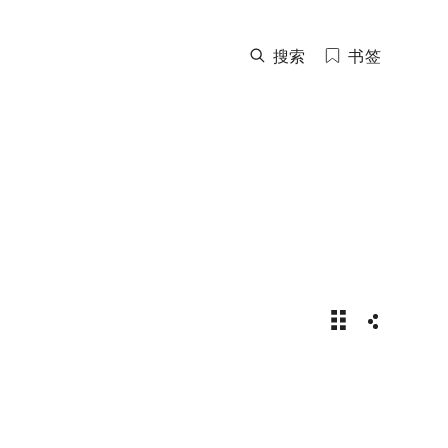
搜索
书签
蚝式传奇：百年辉
分享