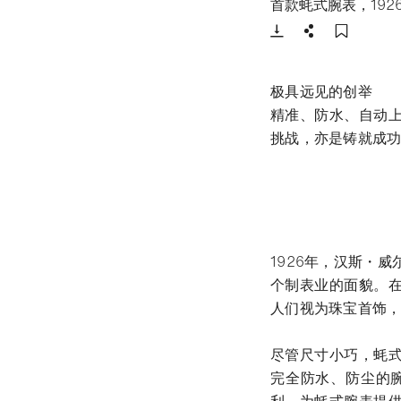
首款蚝式腕表，192
下载
分享
添加至
极具远见的创举
精准、防水、自动
挑战，亦是铸就成
1926年，汉斯・
个制表业的面貌。
人们视为珠宝首饰
尽管尺寸小巧，蚝
完全防水、防尘的腕