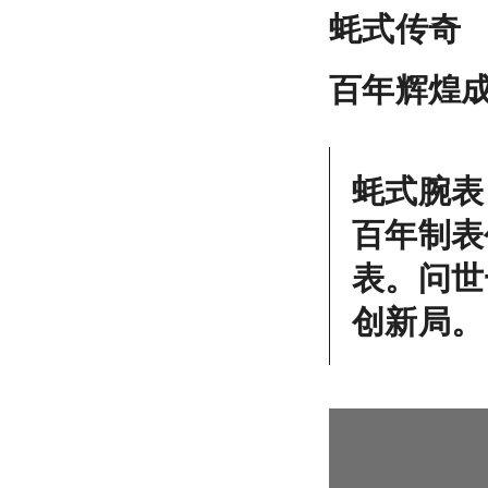
蚝式传奇
百年辉煌
蚝式腕表
百年制表
表。问世
创新局。