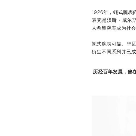
1926年，蚝式腕
表壳是汉斯・威尔斯多
人希望腕表成为社
蚝式腕表可靠、坚
衍生不同系列并已
历经百年发展，曾