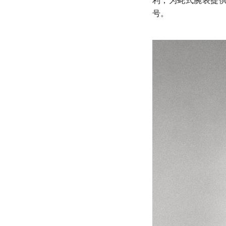
利，为蚝式腕表提
号。