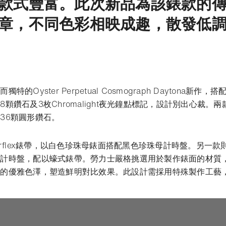
款式豐富。此次新品為該錶款的
章，不同色彩相映成趣，散發低
的Oyster Perpetual Cosmograph Daytona新
顆鑽石及3枚Chromalight夜光鐘點標記，設計別出心裁。兩
36顆圓形鑽石。
erflex錶帶，以白色珍珠母錶面搭配黑色珍珠母計時盤。另一
母計時盤，配以蠔式錶帶。勞力士嚴格挑選用於製作錶面的材質
母的優雅色澤，塑造鮮明對比效果。此設計需採用特殊製作工藝