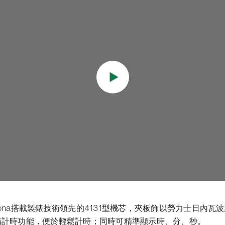
 Daytona搭載製錶技術領先的4131型機芯，夾板飾以勞力士日內
配備計時功能，便於輕鬆計時；同時可精準顯示時、分、秒。