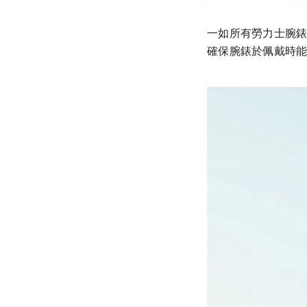
一如所有勞力士腕錶，新款
確保腕錶於佩戴時