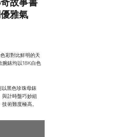
傳奇故事書
調優雅氣
作，搭配色彩對比鮮明的天
款腕錶均以18K白色
款則以黑色珍珠母錶
，與計時盤巧妙組
，技術難度極高。