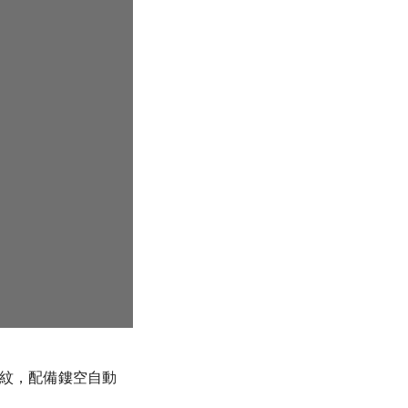
瓦波紋，配備鏤空自動