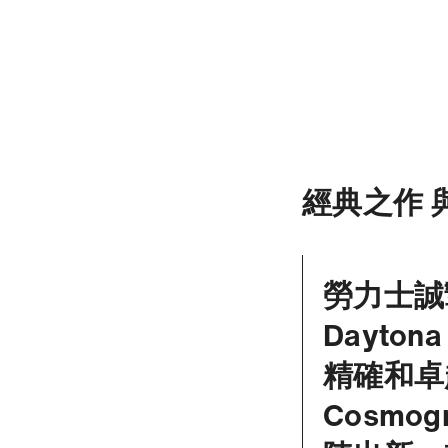
經典之作 
勞力士誠摯呈
Dayt
精確和卓
Cosmo