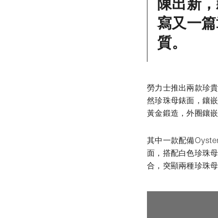
陳出新，
寫又一篇
質。
勞力士推出兩款珍貴而獨特
然珍珠母錶面，鑲嵌8
黃金鍛造，外圈鑲嵌
其中一款配備Oyst
面，搭配白色珍珠
合，突顯兩種珍珠