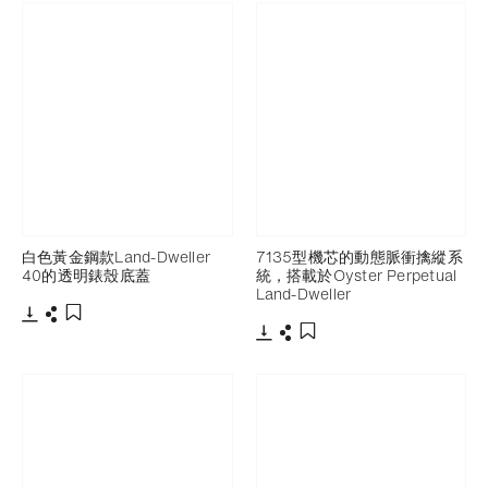
白色黃金鋼款Land-Dweller
7135型機芯的動態脈衝擒縱系
40的透明錶殼底蓋
統，搭載於Oyster Perpetual
Land-Dweller
下載
分享
添加至書籤
下載
分享
添加至書籤