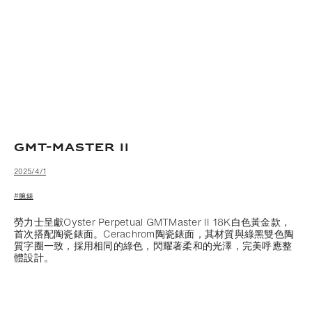
GMT-MASTER II
2025/4/1
#腕錶
勞力士呈獻Oyster Perpetual GMTMaster II 18K白色黃金款，
首次搭配陶瓷錶面。Cerachrom陶瓷錶面，其材質與綠黑雙色陶
質字圈一致，採用相同的綠色，閃耀著柔和的光澤，完美呼應整
體設計。