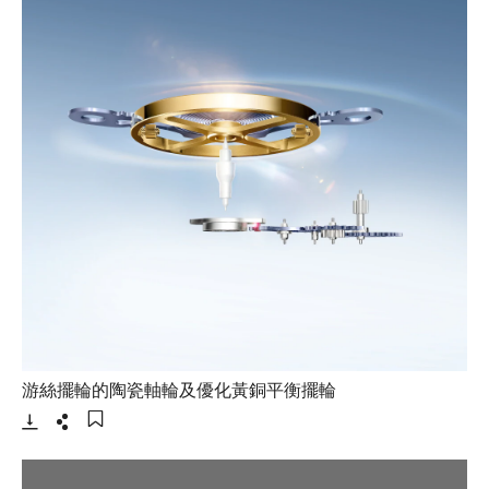
- 打開lightbox
游絲擺輪的陶瓷軸輪及優化黃銅平衡擺輪
下載
分享
添加至書籤