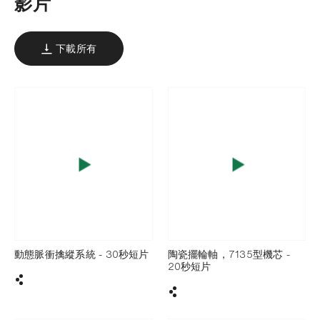
影片
下載所有
動態脈衝擒縱系統 - 30秒短片
陶瓷擺輪軸，7135型機芯 -
20秒短片
分享
分享