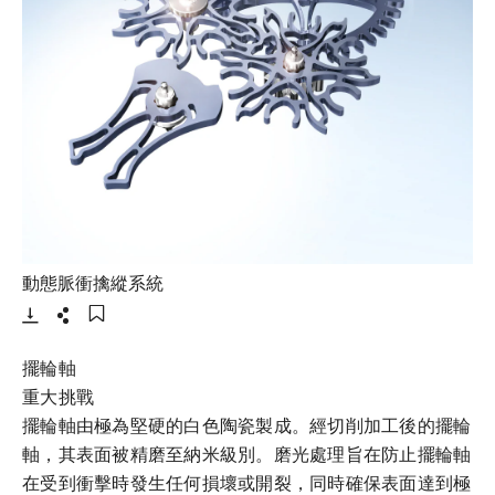
- 打開lightbox
動態脈衝擒縱系統
下載
分享
添加至書籤
擺輪軸
重大挑戰
擺輪軸由極為堅硬的白色陶瓷製成。經切削加工後的擺輪
軸，其表面被精磨至納米級別。磨光處理旨在防止擺輪軸
在受到衝擊時發生任何損壞或開裂，同時確保表面達到極