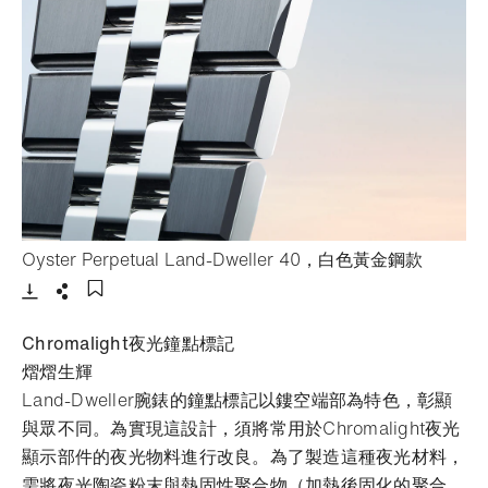
- 打開lig
Oyster Perpetual Land-Dweller 40，白色黃金鋼款
下載
分享
添加至書籤
Chromalight夜光鐘點標記
熠熠生輝
Land-Dweller腕錶的鐘點標記以鏤空端部為特色，彰顯
與眾不同。為實現這設計，須將常用於Chromalight夜光
顯示部件的夜光物料進行改良。為了製造這種夜光材料，
需將夜光陶瓷粉末與熱固性聚合物（加熱後固化的聚合