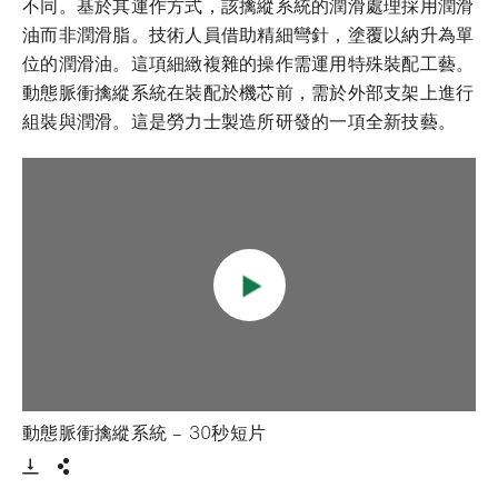
不同。基於其運作方式，該擒縱系統的潤滑處理採用潤滑
油而非潤滑脂。技術人員借助精細彎針，塗覆以納升為單
位的潤滑油。這項細緻複雜的操作需運用特殊裝配工藝。
動態脈衝擒縱系統在裝配於機芯前，需於外部支架上進行
組裝與潤滑。這是勞力士製造所研發的一項全新技藝。
- 打開lightbox
動態脈衝擒縱系統 – 30秒短片
Download VIdeo
分享