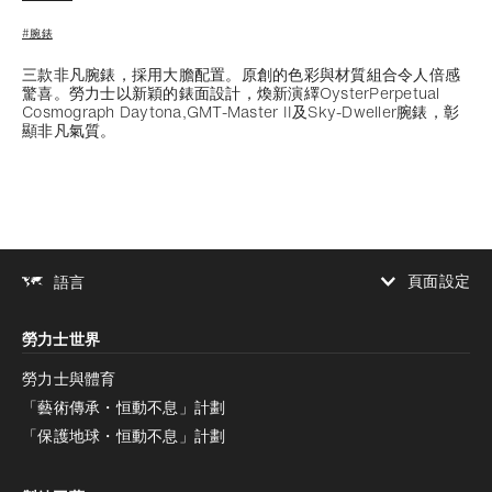
#腕錶
三款非凡腕錶，採用大膽配置。原創的色彩與材質組合令人倍感
驚喜。勞力士以新穎的錶面設計，煥新演繹OysterPerpetual
Cosmograph Daytona,GMT-Master II及Sky-Dweller腕錶，彰
顯非凡氣質。
頁面設定
語言
增加對比度
勞力士世界
增加對比度
停用
減少動畫
勞力士與體育
「藝術傳承・恒動不息」計劃
減少動畫
停用
「保護地球・恒動不息」計劃