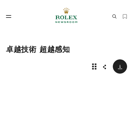
製錶工藝
勞力士世界
卓越技術 超越感知
下載
新款Rolex Land
分享
製錶工藝
勞力士世界