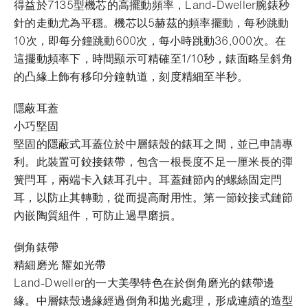
得益於7135型機芯的高擺動頻率，Land-Dweller腕錶秒
針的走動尤為平穩。機芯以5赫茲的頻率擺動，每秒跳動
10次，即每分鐘跳動600次，每小時跳動36,000次。在
這擺動頻率下，時間顯示可精確至1/10秒，錶面略呈斜角
的凸緣上飾有移印分鐘軌道，刻度精細至半秒。
隱蔽耳蓋
小巧堅固
堅固的隱蔽式耳蓋位於中層錶殼的錶耳之間，並已申請專
利。此裝置可鉸接錶帶，包含一根長度不足一厘米長的彈
簧閂耳，兩端卡入錶耳孔中。耳蓋鏈節內的螺絲固定閂
耳，以防止其轉動，從而提高耐用性。第一節鉸接式鏈節
內嵌陶質組件，可防止過早磨損。
倒角錶帶
精細磨光 耀如光帶
Land-Dweller的一大美學特色在於倒角磨光的錶帶邊
緣。中層錶殼邊緣經過倒角和拋光處理，形成連續的造型