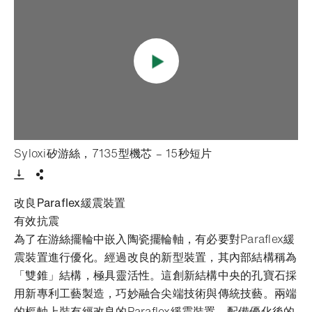
- 打開lightbox
Syloxi矽游絲，7135型機芯 – 15秒短片
Download VIdeo
分享
改良Paraflex緩震裝置
有效抗震
為了在游絲擺輪中嵌入陶瓷擺輪軸，有必要對Paraflex緩
震裝置進行優化。經過改良的新型裝置，其內部結構稱為
「雙錐」結構，極具靈活性。這創新結構中央的孔寶石採
用新專利工藝製造，巧妙融合尖端技術與傳統技藝。兩端
的樞軸上裝有經改良的Paraflex緩震裝置，配備優化後的