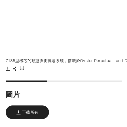
7135型機芯的動態脈衝擒縱系統，搭載於Oyster Perpetual Land-Dw
下載
分享
添加至書籤
圖片
下載所有