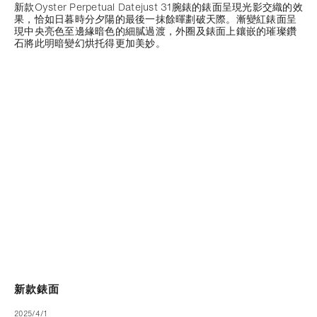
新款Oyster Perpetual Datejust 31腕錶的錶面呈現光影交織的效
果，恰如日暮時分夕陽的最後一抹餘暉劃破天際。漸變紅錶面呈
現中央亮色至邊緣暗色的細膩過渡，外圈及錶面上鑲嵌的璀璨鑽
石將此明暗變幻烘托得更加美妙。
新款錶面
2025/4/1