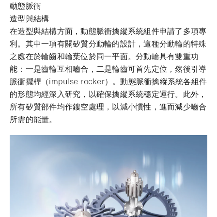
動態脈衝
造型與結構
在造型與結構方面，動態脈衝擒縱系統組件申請了多項專
利。其中一項有關矽質分動輪的設計，這種分動輪的特殊
之處在於輪齒和輪葉位於同一平面。分動輪具有雙重功
能：一是齒輪互相嚙合，二是輪齒可首先定位，然後引導
脈衝擺桿（impulse rocker）。動態脈衝擒縱系統各組件
的形態均經深入研究，以確保擒縱系統穩定運行。此外，
所有矽質部件均作鏤空處理，以減小慣性，進而減少嚙合
所需的能量。