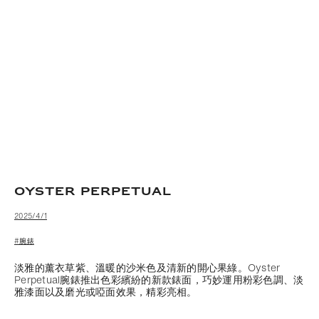
OYSTER PERPETUAL
2025/4/1
#腕錶
淡雅的薰衣草紫、溫暖的沙米色及清新的開心果綠。Oyster
Perpetual腕錶推出色彩繽紛的新款錶面，巧妙運用粉彩色調、淡
雅漆面以及磨光或啞面效果，精彩亮相。