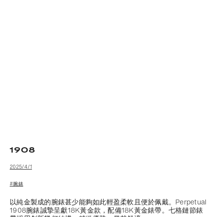
1908
2025/4/1
#腕錶
以純金製成的腕錶甚少能夠如此輕盈柔軟且便於佩戴。Perpetual
1908腕錶誠摯呈獻18K黃金款，配備18K黃金錶帶。七格鏈節錶