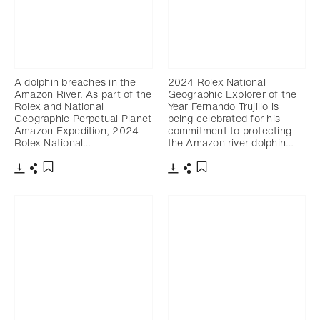
A dolphin breaches in the
2024 Rolex National
Amazon River. As part of the
Geographic Explorer of the
Rolex and National
Year Fernando Trujillo is
Geographic Perpetual Planet
being celebrated for his
Amazon Expedition, 2024
commitment to protecting
Rolex National…
the Amazon river dolphin…
下載
分享
下載
分享
添加至書籤
添加至書籤