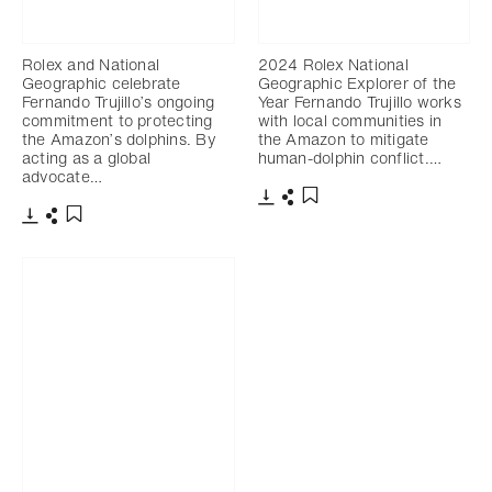
Rolex and National
2024 Rolex National
Geographic celebrate
Geographic Explorer of the
Fernando Trujillo’s ongoing
Year Fernando Trujillo works
commitment to protecting
with local communities in
the Amazon’s dolphins. By
the Amazon to mitigate
acting as a global
human-dolphin conflict.…
advocate…
下載
分享
添加至書籤
下載
分享
添加至書籤