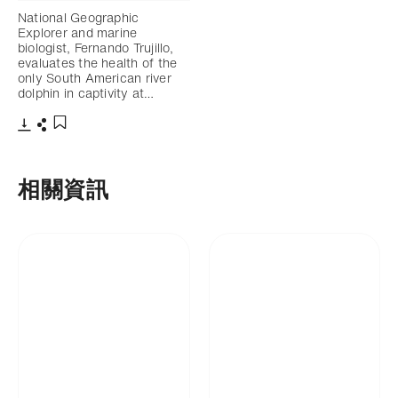
National Geographic
Explorer and marine
biologist, Fernando Trujillo,
evaluates the health of the
only South American river
dolphin in captivity at…
下載
分享
添加至書籤
相關資訊