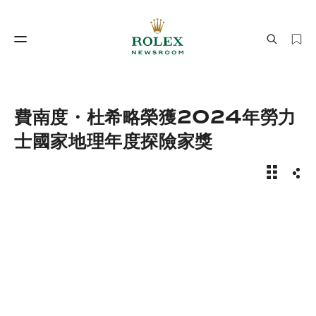
製錶工藝
勞力士世界
費南度・杜希略榮獲2024年勞力
士國家地理年度探險家獎
費南度・
分享
製錶工藝
勞力士世界