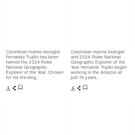
Colombian marine biologist
Colombian marine biologist
Fernando Trujillo has been
and 2024 Rolex National
named the 2024 Rolex
Geographic Explorer of the
National Geographic
Year Fernando Trujillo began
Explorer of the Year. Chosen
working in the Amazon at
for his life-long…
just 19 years…
下載
分享
下載
分享
添加至書籤
添加至書籤