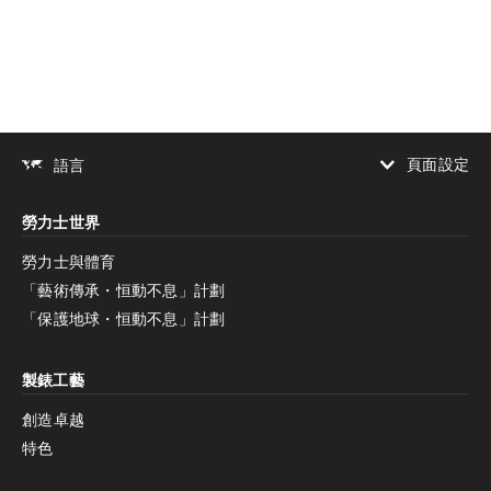
頁面設定
語言
增加對比度
勞力士世界
增加對比度
停用
減少動畫
勞力士與體育
「藝術傳承・恒動不息」計劃
減少動畫
停用
「保護地球・恒動不息」計劃
製錶工藝
創造卓越
特色