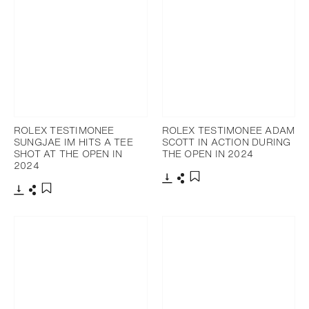
ROLEX TESTIMONEE
ROLEX TESTIMONEE ADAM
SUNGJAE IM HITS A TEE
SCOTT IN ACTION DURING
SHOT AT THE OPEN IN
THE OPEN IN 2024
2024
下載
分享
添加至書籤
下載
分享
添加至書籤