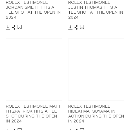
ROLEX TESTIMONEE
ROLEX TESTIMONEE
JORDAN SPIETH HITS A
JUSTIN THOMAS HITS A
TEE SHOT AT THE OPEN IN
TEE SHOT AT THE OPEN IN
2024
2024
下載
分享
下載
分享
添加至書籤
添加至書籤
ROLEX TESTIMONEE MATT
ROLEX TESTIMONEE
FITZPATRICK HITS A TEE
HIDEKI MATSUYAMA IN
SHOT DURING THE OPEN
ACTION DURING THE OPEN
IN 2024
IN 2024