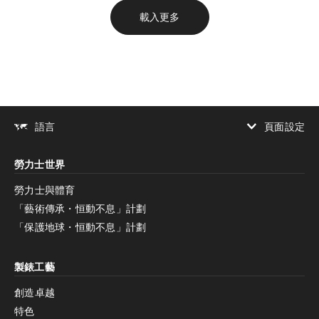
載入更多
頁面設定
語言
增加對比度
勞力士世界
增加對比度
停用
減少動畫
勞力士與體育
「藝術傳承・恒動不息」計劃
減少動畫
停用
「保護地球・恒動不息」計劃
製錶工藝
創造卓越
特色