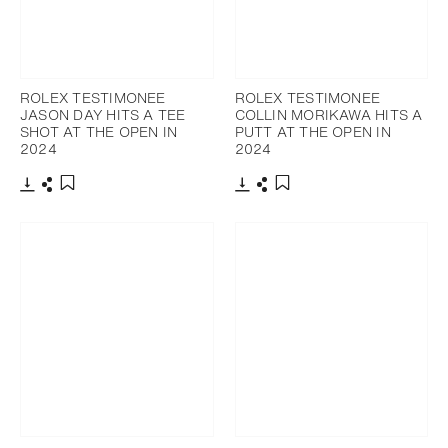
ROLEX TESTIMONEE
ROLEX TESTIMONEE
JASON DAY HITS A TEE
COLLIN MORIKAWA HITS A
SHOT AT THE OPEN IN
PUTT AT THE OPEN IN
2024
2024
下載
分享
下載
分享
添加至書籤
添加至書籤