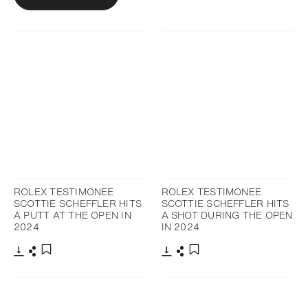
ROLEX TESTIMONEE
ROLEX TESTIMONEE
SCOTTIE SCHEFFLER HITS
SCOTTIE SCHEFFLER HITS
A PUTT AT THE OPEN IN
A SHOT DURING THE OPEN
2024
IN 2024
下載
分享
下載
分享
添加至書籤
添加至書籤