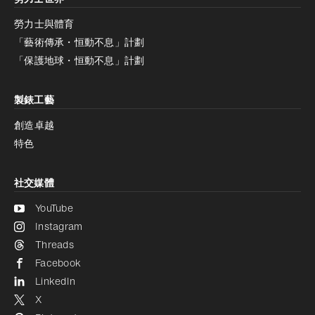
增加對比度
停用
減少動畫
勞力士與體育
「藝術傳承・恒動不息」計劃
減少動畫
停用
「保護地球・恒動不息」計劃
製錶工藝
創造卓越
特色
社交媒體
YouTube
Instagram
Threads
Facebook
LinkedIn
X