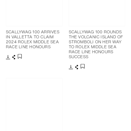
SCALLYWAG 100 ARRIVES
SCALLYWAG 100 ROUNDS
IN VALLETTA TO CLAIM
THE VOLCANIC ISLAND OF
2024 ROLEX MIDDLE SEA
STROMBOLI ON HER WAY
RACE LINE HONOURS
TO ROLEX MIDDLE SEA
RACE LINE HONOURS
SUCCESS
下載
分享
添加至書籤
下載
分享
添加至書籤