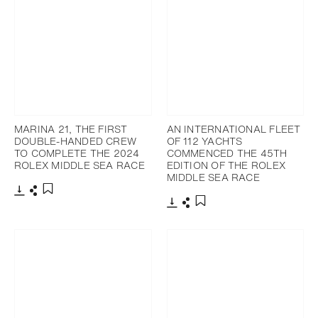
MARINA 21, THE FIRST
AN INTERNATIONAL FLEET
DOUBLE-HANDED CREW
OF 112 YACHTS
TO COMPLETE THE 2024
COMMENCED THE 45TH
ROLEX MIDDLE SEA RACE
EDITION OF THE ROLEX
MIDDLE SEA RACE
下載
分享
添加至書籤
下載
分享
添加至書籤