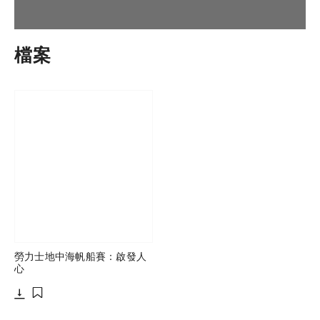
檔案
勞力士地中海帆船賽：啟發人
心
下載
添加至書籤