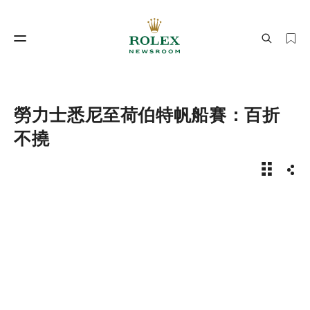
製錶工藝
勞力士世界
勞力士悉尼至荷伯特帆船賽：百折
不撓
新聞故事 
分享
製錶工藝
勞力士世界