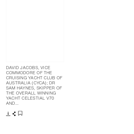
DAVID JACOBS, VICE
COMMODORE OF THE
CRUISING YACHT CLUB OF
AUSTRALIA (CYCA); DR
SAM HAYNES, SKIPPER OF
THE OVERALL WINNING
YACHT CELESTIAL V70
AND…
下載
分享
添加至書籤