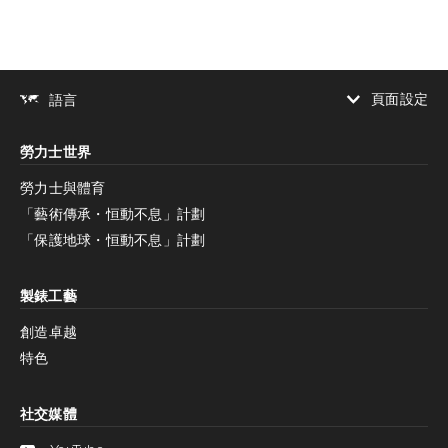
頁面設定
語言
增加對比度
勞力士世界
增加對比度
停用
減少動畫
勞力士與體育
「藝術傳承・恒動不息」計劃
減少動畫
停用
「保護地球・恒動不息」計劃
製錶工藝
創造卓越
特色
社交媒體