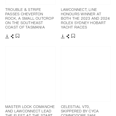
TROUBLE & STRIFE
LAWCONNECT, LINE
PASSES CHEVERTON
HONOURS WINNER AT
ROCK, A SMALL OUTCROP
BOTH THE 2023 AND 2024
ON THE SOUTHEAST
ROLEX SYDNEY HOBART
COAST OF TASMANIA
YACHT RACES
下載
分享
下載
分享
添加至書籤
添加至書籤
MASTER LOCK COMANCHE
CELESTIAL V70,
AND LAWCONNECT LEAD
SKIPPERED BY CYCA
THE FLEET AT THE START
COMMODORE SAM