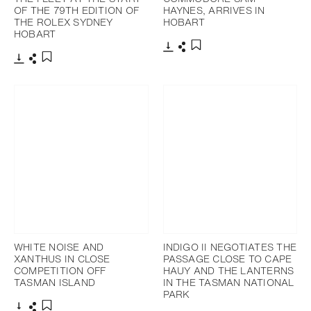
OF THE 79TH EDITION OF
HAYNES, ARRIVES IN
THE ROLEX SYDNEY
HOBART
HOBART
下載
分享
添加至書籤
下載
分享
添加至書籤
WHITE NOISE AND
INDIGO II NEGOTIATES THE
XANTHUS IN CLOSE
PASSAGE CLOSE TO CAPE
COMPETITION OFF
HAUY AND THE LANTERNS
TASMAN ISLAND
IN THE TASMAN NATIONAL
PARK