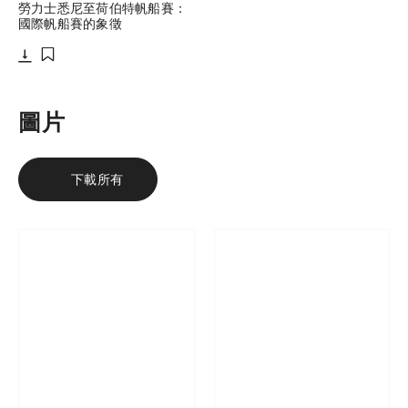
勞力士悉尼至荷伯特帆船賽：
國際帆船賽的象徵
下載
添加至書籤
圖片
下載所有