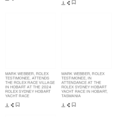
下載
分享
添加至書籤
下載
分享
添加至書籤
MARK WEBBER, ROLEX
MARK WEBBER, ROLEX
TESTIMONEE, ATTENDS
TESTIMONEE, IN
THE ROLEX RACE VILLAGE
ATTENDANCE AT THE
IN HOBART AT THE 2024
ROLEX SYDNEY HOBART
ROLEX SYDNEY HOBART
YACHT RACE IN HOBART,
YACHT RACE
TASMANIA
下載
分享
下載
分享
添加至書籤
添加至書籤