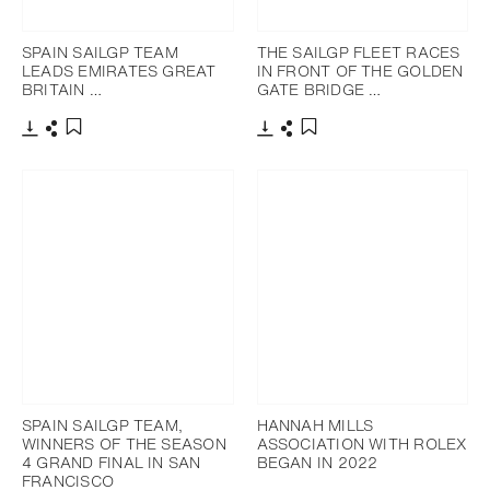
SPAIN SAILGP TEAM
THE SAILGP FLEET RACES
LEADS EMIRATES GREAT
IN FRONT OF THE GOLDEN
BRITAIN …
GATE BRIDGE …
下載
分享
下載
分享
添加至書籤
添加至書籤
SPAIN SAILGP TEAM,
HANNAH MILLS
WINNERS OF THE SEASON
ASSOCIATION WITH ROLEX
4 GRAND FINAL IN SAN
BEGAN IN 2022
FRANCISCO