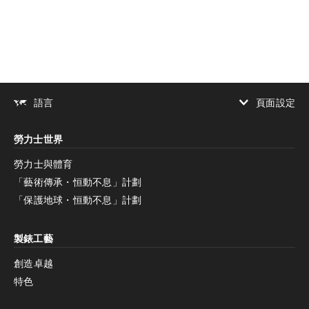
添加至書籤
頁面設定
語言
增加對比度
勞力士世界
增加對比度
停用
減少動畫
勞力士與體育
「藝術傳承・恒動不息」計劃
減少動畫
停用
「保護地球・恒動不息」計劃
製錶工藝
創造卓越
特色