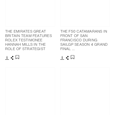
THE EMIRATES GREAT
THE F50 CATAMARANS IN
BRITAIN TEAM FEATURES
FRONT OF SAN
ROLEX TESTIMONEE
FRANCISCO DURING
HANNAH MILLS IN THE
SAILGP SEASON 4 GRAND
ROLE OF STRATEGIST
FINAL …
下載
分享
下載
分享
添加至書籤
添加至書籤