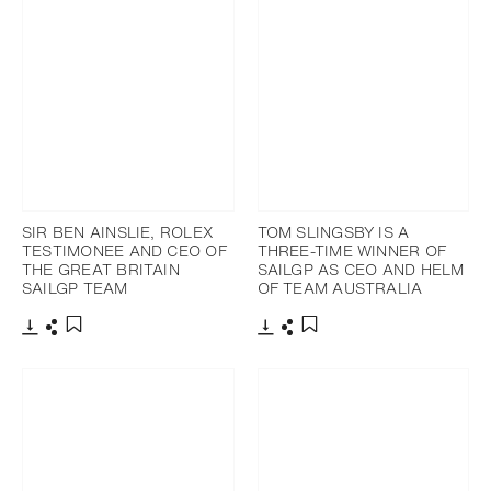
SIR BEN AINSLIE, ROLEX
TOM SLINGSBY IS A
TESTIMONEE AND CEO OF
THREE-TIME WINNER OF
THE GREAT BRITAIN
SAILGP AS CEO AND HELM
SAILGP TEAM
OF TEAM AUSTRALIA
下載
分享
下載
分享
添加至書籤
添加至書籤