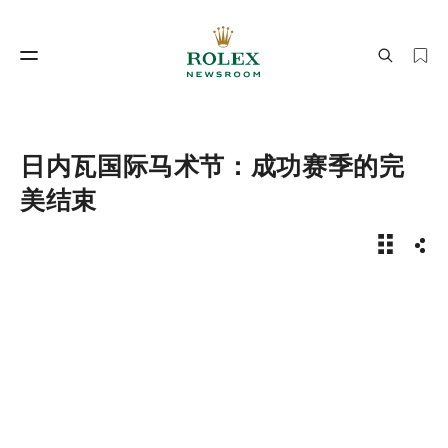
制表工艺
劳力士世界
日内瓦国际马术节：成功赛季的完
美结束
新闻故事 
分享
制表工艺
劳力士世界