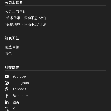
劳力士世界
增加对比度
停用
减少动画
劳力士与体育
“艺术传承・恒动不息”计划
减少动画
停用
“保护地球・恒动不息”计划
制表工艺
创造卓越
特色
社交媒体
YouTube
Instagram
Threads
Facebook
领英
X