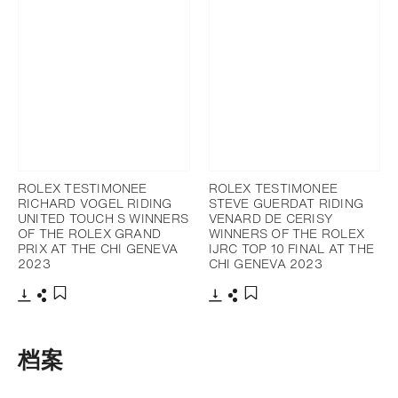
ROLEX TESTIMONEE
ROLEX TESTIMONEE
RICHARD VOGEL RIDING
STEVE GUERDAT RIDING
UNITED TOUCH S WINNERS
VENARD DE CERISY
OF THE ROLEX GRAND
WINNERS OF THE ROLEX
PRIX AT THE CHI GENEVA
IJRC TOP 10 FINAL AT THE
2023
CHI GENEVA 2023
下载
分享
下载
分享
添加至书签
添加至书签
档案