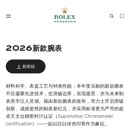
制表工艺
劳力士世界
2026新款腕表
新闻稿
材料科学、表盘工艺与钟表性能：本年度呈献的新款腕表
不仅凝聚先进技术，也突破边界，实现愿景，亦为未来制
表美学注入灵感。藉由新款腕表的发布，劳力士开启突破
制表工艺
劳力士世界
创新、成就斐然的制表新纪元，并采用标准更为严苛的超
卓天文台精密时计认证（Superlative Chronometer
certification）──一如以往以绿色印章作为象征。