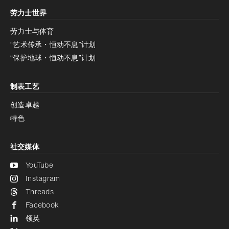
劳力士世界
增加对比度
停用
减少动画
劳力士与体育
“艺术传承・恒动不息”计划
减少动画
停用
“保护地球・恒动不息”计划
制表工艺
创造卓越
特色
社交媒体
YouTube
Instagram
Threads
Facebook
领英