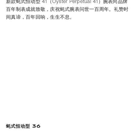
新款蚝式恒动型 41（Oyster Perpetual 41）腕表向品牌
百年制表成就致敬，庆祝蚝式腕表问世一百周年。礼赞时
间真谛，百年回响，生生不息。
蚝式恒动型 36