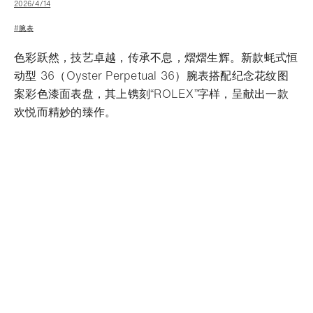
2026/4/14
#腕表
色彩跃然，技艺卓越，传承不息，熠熠生辉。新款蚝式恒
动型 36（Oyster Perpetual 36）腕表搭配纪念花纹图
案彩色漆面表盘，其上镌刻“ROLEX”字样，呈献出一款
欢悦而精妙的臻作。