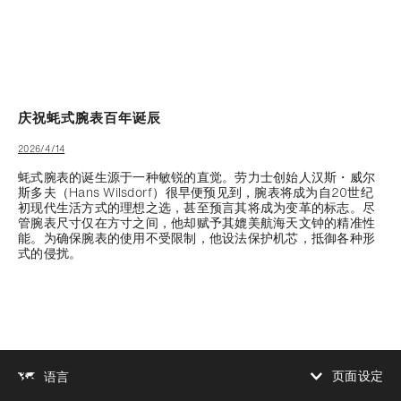
庆祝蚝式腕表百年诞辰
2026/4/14
蚝式腕表的诞生源于一种敏锐的直觉。劳力士创始人汉斯・威尔
斯多夫（Hans Wilsdorf）很早便预见到，腕表将成为自20世纪
初现代生活方式的理想之选，甚至预言其将成为变革的标志。尽
管腕表尺寸仅在方寸之间，他却赋予其媲美航海天文钟的精准性
能。为确保腕表的使用不受限制，他设法保护机芯，抵御各种形
式的侵扰。
页面设定
语言
增加对比度