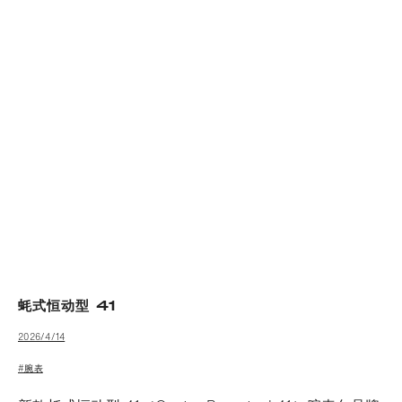
蚝式恒动型 41
2026/4/14
#腕表