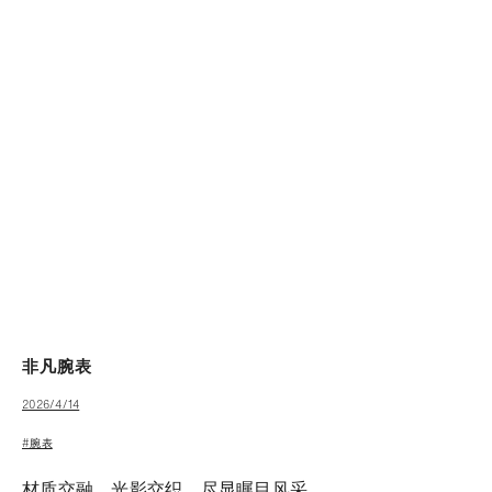
非凡腕表
2026/4/14
#腕表
材质交融，光影交织，尽显瞩目风采。