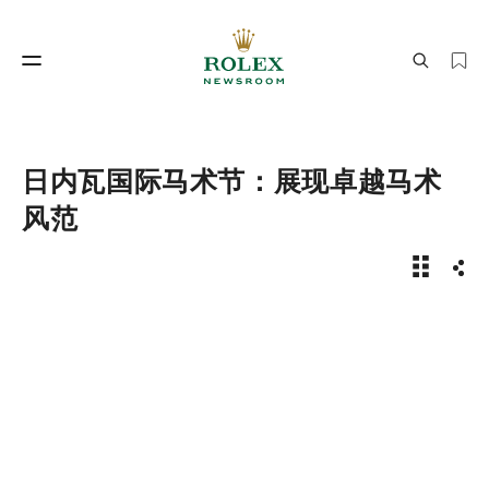
制表工艺
劳力士世界
日内瓦国际马术节：展现卓越马术
风范
新闻故事 
分享
制表工艺
劳力士世界