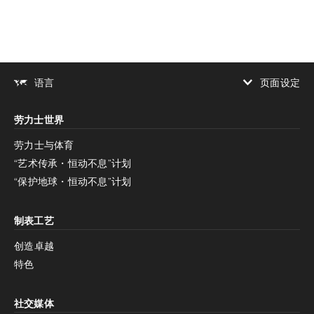
页面设定
语言
增加对比度
劳力士世界
增加对比度
停用
减少动画
劳力士与体育
“艺术传承・恒动不息”计划
减少动画
停用
“保护地球・恒动不息”计划
制表工艺
创造卓越
特色
社交媒体