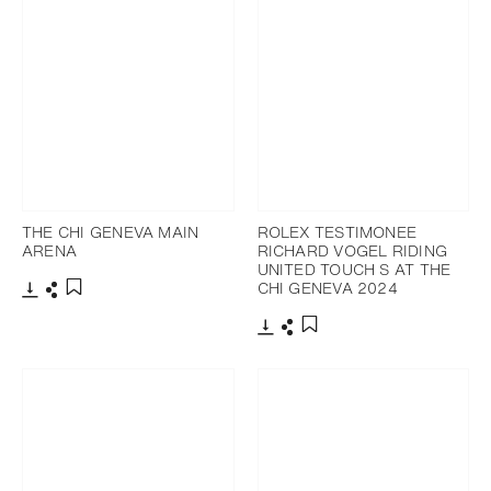
THE CHI GENEVA MAIN
ROLEX TESTIMONEE
ARENA
RICHARD VOGEL RIDING
UNITED TOUCH S AT THE
CHI GENEVA 2024
下载
分享
添加至书签
下载
分享
添加至书签