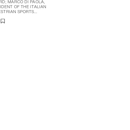
RD; MARCO DI PAOLA,
IDENT OF THE ITALIAN
STRIAN SPORTS…
分享
添加至书签