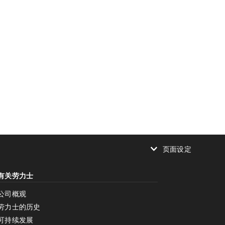
页面设定
减少动画
有关劳力士
减少动画
停用
公司概观
劳力士的历史
可持续发展