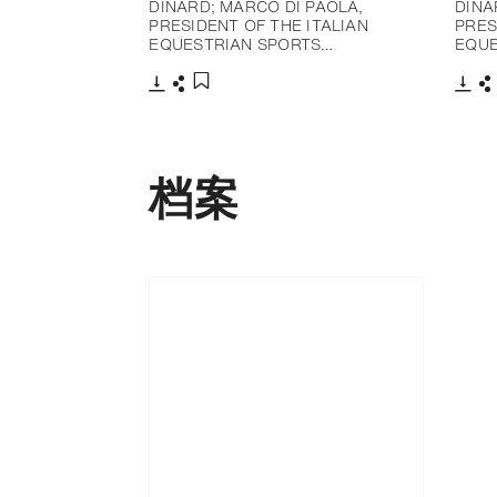
DINARD; MARCO DI PAOLA,
DINA
PRESIDENT OF THE ITALIAN
PRES
EQUESTRIAN SPORTS…
EQUE
下载
分享
下载
添加至书签
档案