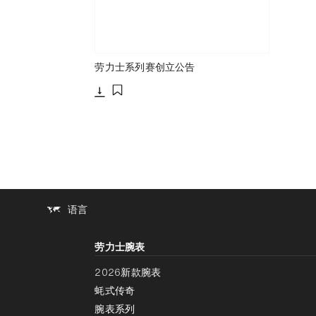
劳力士系列赛创立公告
下载
添加至书签
语言
劳力士腕表
2026新款腕表
蚝式传奇
腕表系列