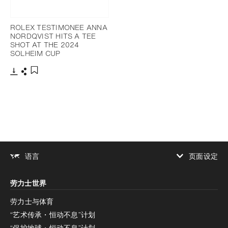
ROLEX TESTIMONEE ANNA
NORDQVIST HITS A TEE
SHOT AT THE 2024
SOLHEIM CUP
下载
分享
添加至书签
页面设定
语言
增加对比度
劳力士世界
增加对比度
停用
减少动画
劳力士与体育
“艺术传承・恒动不息”计划
减少动画
停用
“保护地球・恒动不息”计划