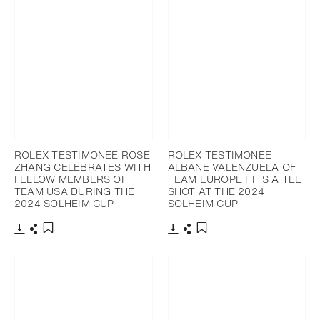
ROLEX TESTIMONEE ROSE
ROLEX TESTIMONEE
ZHANG CELEBRATES WITH
ALBANE VALENZUELA OF
FELLOW MEMBERS OF
TEAM EUROPE HITS A TEE
TEAM USA DURING THE
SHOT AT THE 2024
2024 SOLHEIM CUP
SOLHEIM CUP
下载
分享
下载
分享
添加至书签
添加至书签