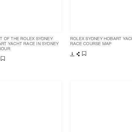
T OF THE ROLEX SYDNEY
ROLEX SYDNEY HOBART YAC
RT YACHT RACE IN SYDNEY
RACE COURSE MAP
BOUR
下载
分享
添加至书签
分享
添加至书签