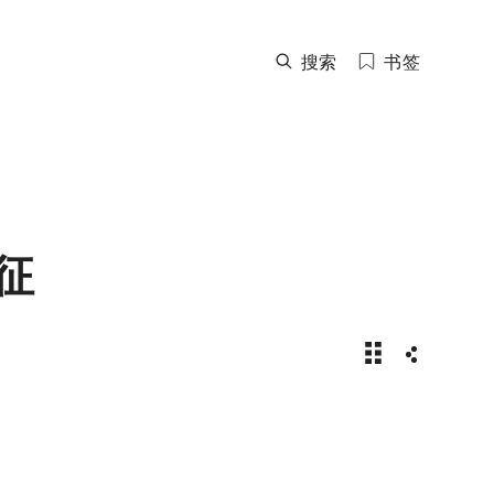
搜索
书签
征
新闻故事 | 2
分享