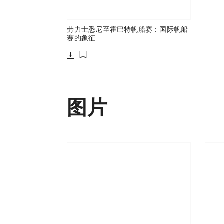
劳力士悉尼至霍巴特帆船赛：国际帆船
赛的象征
下载
添加至书签
图片