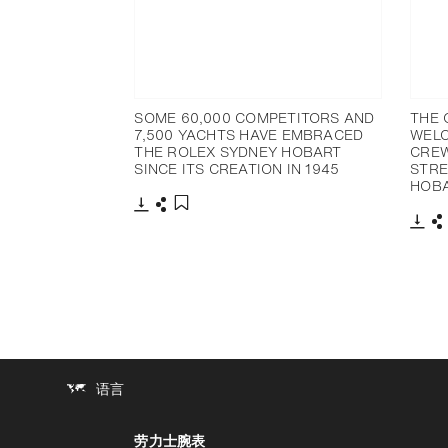
SOME 60,000 COMPETITORS AND
THE 
7,500 YACHTS HAVE EMBRACED
WELC
THE ROLEX SYDNEY HOBART
CREW
SINCE ITS CREATION IN 1945
STRE
HOBA
下载
分享
添加至书签
下载
语言
劳力士腕表