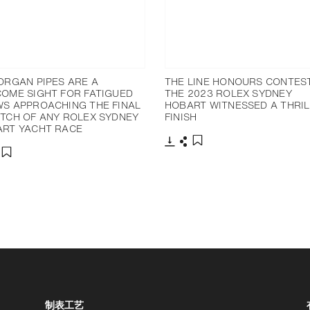
ORGAN PIPES ARE A
THE LINE HONOURS CONTES
OME SIGHT FOR FATIGUED
THE 2023 ROLEX SYDNEY
S APPROACHING THE FINAL
HOBART WITNESSED A THRIL
TCH OF ANY ROLEX SYDNEY
FINISH
RT YACHT RACE
下载
分享
添加至书签
分享
添加至书签
增加对比度
制表工艺
增加对比度
停用