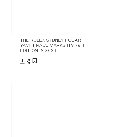
HT
THE ROLEX SYDNEY HOBART
YACHT RACE MARKS ITS 79TH
EDITION IN 2024
下载
分享
添加至书签