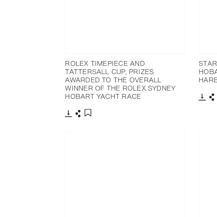
ROLEX TIMEPIECE AND
STAR
TATTERSALL CUP, PRIZES
HOBA
AWARDED TO THE OVERALL
HAR
WINNER OF THE ROLEX SYDNEY
HOBART YACHT RACE
下载
下载
分享
添加至书签