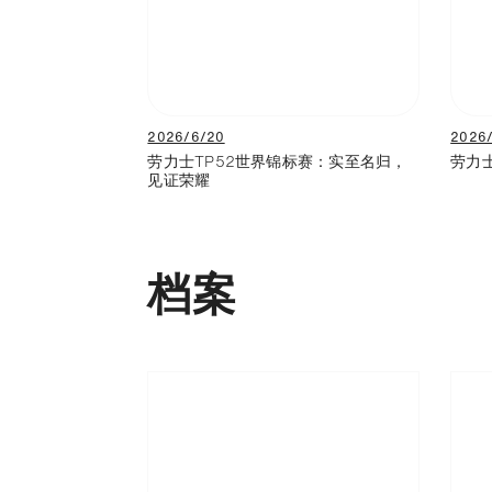
2026/6/20
2026
劳力士TP52世界锦标赛：实至名归，
劳力
见证荣耀
档案