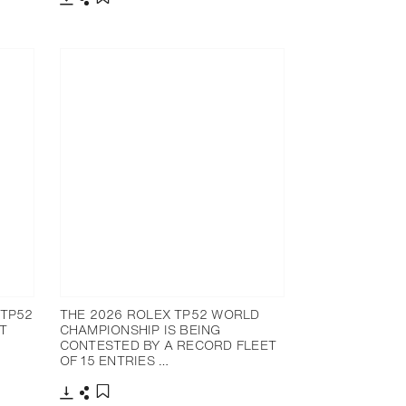
下载
分享
添加至书签
 TP52
THE 2026 ROLEX TP52 WORLD
T
CHAMPIONSHIP IS BEING
CONTESTED BY A RECORD FLEET
OF 15 ENTRIES …