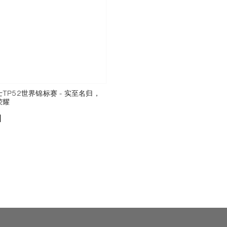
TP52世界锦标赛 - 实至名归，
荣耀
添加至书签