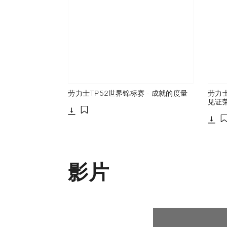
劳力士TP52世界锦标赛 - 成就的度量
劳力士
见证
下载
添加至书签
下载
影片