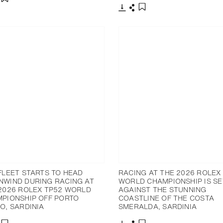
分享
添加至书签
下载
分享
添加至书签
FLEET STARTS TO HEAD
RACING AT THE 2026 ROLEX
WIND DURING RACING AT
WORLD CHAMPIONSHIP IS SE
2026 ROLEX TP52 WORLD
AGAINST THE STUNNING
PIONSHIP OFF PORTO
COASTLINE OF THE COSTA
O, SARDINIA
SMERALDA, SARDINIA