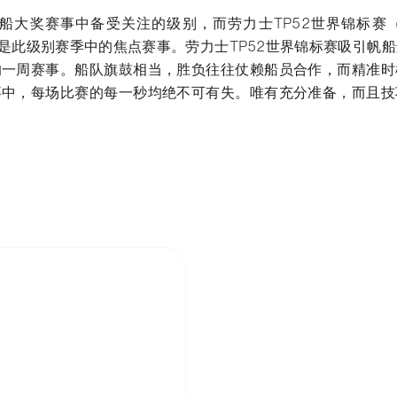
船大奖赛事中备受关注的级别，而劳力士TP52世界锦标赛（Rolex
ip）更是此级别赛季中的焦点赛事。劳力士TP52世界锦标赛吸引
的一周赛事。船队旗鼓相当，胜负往往仗赖船员合作，而精准时
事中，每场比赛的每一秒均绝不可有失。唯有充分准备，而且技