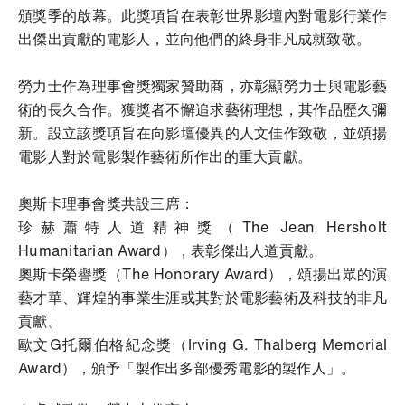
頒獎季的啟幕。此獎項旨在表彰世界影壇內對電影行業作
出傑出貢獻的電影人，並向他們的終身非凡成就致敬。
勞力士作為理事會獎獨家贊助商，亦彰顯勞力士與電影藝
術的長久合作。獲獎者不懈追求藝術理想，其作品歷久彌
新。設立該獎項旨在向影壇優異的人文佳作致敬，並頌揚
電影人對於電影製作藝術所作出的重大貢獻。
奧斯卡理事會獎共設三席：
珍赫蕭特人道精神獎（The Jean Hersholt
Humanitarian Award）
，表彰傑出人道貢獻。
奧斯卡榮譽獎（The Honorary Award）
，頌揚出眾的演
藝才華、輝煌的事業生涯或其對於電影藝術及科技的非凡
貢獻。
歐文G托爾伯格紀念獎（Irving G. Thalberg Memorial
Award）
，頒予「製作出多部優秀電影的製作人」。