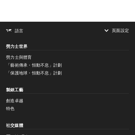
頁面設定
語言
增加對比度
勞力士世界
增加對比度
停用
減少動畫
勞力士與體育
「藝術傳承・恒動不息」計劃
減少動畫
停用
「保護地球・恒動不息」計劃
製錶工藝
創造卓越
特色
社交媒體