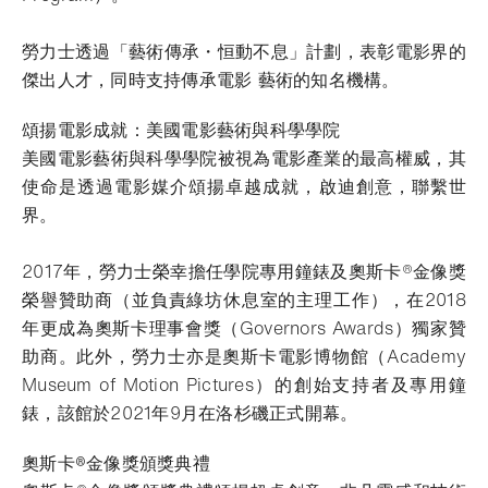
勞力士透過「藝術傳承・恒動不息」計劃，表彰電影界的
傑出人才，同時支持傳承電影 藝術的知名機構。
頌揚電影成就：美國電影藝術與科學學院
美國電影藝術與科學學院被視為電影產業的最高權威，其
使命是透過電影媒介頌揚卓越成就，啟迪創意，聯繫世
界。
2017年，勞力士榮幸擔任學院專用鐘錶及奧斯卡®金像獎
榮譽贊助商（並負責綠坊休息室的主理工作），在2018
年更成為奧斯卡理事會獎（Governors Awards）獨家贊
助商。此外，勞力士亦是奧斯卡電影博物館（Academy
Museum of Motion Pictures）的創始支持者及專用鐘
錶，該館於2021年9月在洛杉磯正式開幕。
奧斯卡®金像獎頒獎典禮