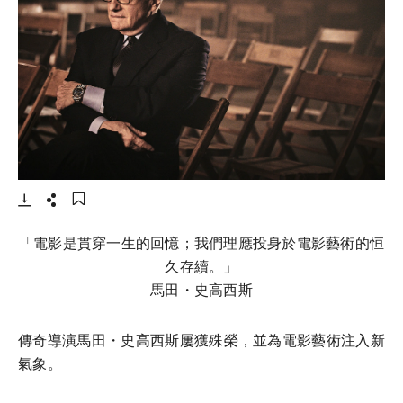
- 打開lightbox
下載
分享
添加至書籤
「電影是貫穿一生的回憶；我們理應投身於電影藝術的恒
久存續。」
馬田・史高西斯
傳奇導演馬田・史高西斯屢獲殊榮，並為電影藝術注入新
氣象。