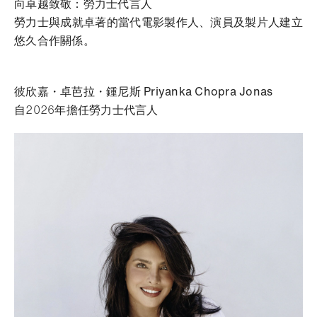
向卓越致敬：勞力士代言人
勞力士與成就卓著的當代電影製作人、演員及製片人建立
悠久合作關係。
彼欣嘉・卓芭拉・鍾尼斯 Priyanka Chopra Jonas
自2026年擔任勞力士代言人