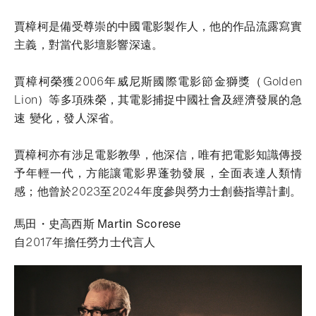
賈樟柯是備受尊崇的中國電影製作人，他的作品流露寫實
主義，對當代影壇影響深遠。
賈樟柯榮獲2006年威尼斯國際電影節金獅獎（Golden
Lion）等多項殊榮，其電影捕捉中國社會及經濟發展的急
速 變化，發人深省。
賈樟柯亦有涉足電影教學，他深信，唯有把電影知識傳授
予年輕一代，方能讓電影界蓬勃發展，全面表達人類情
感；他曾於2023至2024年度參與勞力士創藝指導計劃。
馬田・史高西斯 Martin Scorese
自2017年擔任勞力士代言人