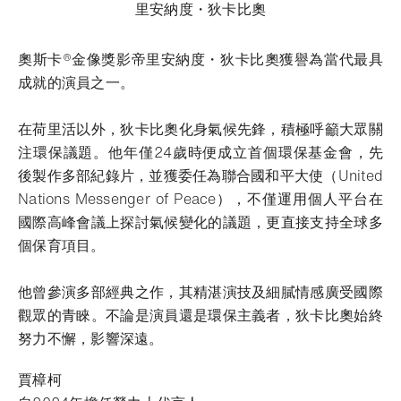
里安納度・狄卡比奧
奧斯卡®金像獎影帝里安納度・狄卡比奧獲譽為當代最具
成就的演員之一。
在荷里活以外，狄卡比奧化身氣候先鋒，積極呼籲大眾關
注環保議題。他年僅24歲時便成立首個環保基金會，先
後製作多部紀錄片，並獲委任為聯合國和平大使（United
Nations Messenger of Peace），不僅運用個人平台在
國際高峰會議上探討氣候變化的議題，更直接支持全球多
個保育項目。
他曾參演多部經典之作，其精湛演技及細膩情感廣受國際
觀眾的青睞。不論是演員還是環保主義者，狄卡比奧始終
努力不懈，影響深遠。
賈樟柯