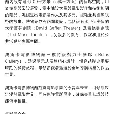
館內設有逾4,500平方米（5萬平方呎）的藝廊空間，用
於短期與常設展覽，當中陳設大量與電影製作和技術相關
的藏品，娓娓道出電影製作人及其多元、複雜並具國際視
野的故事。博物館亦有兩間劇院，包括設有952個座位的
大衛葛芬劇院（David Geffen Theater）及泰德曼劇院
（Ted Mann Theater），另設多間教育工作室和用於公
共活動的專屬空間。
奧斯卡電影博物館三樓特設勞力士藝廊（Rolex
Gallery），透過單元式展覽精心設計一場穿越影史重要
時刻的獨特旅程，帶領參觀者遨遊於全球導演構築的作品
世界。
奧斯卡電影博物館刻劃電影事業的今昔與未來，引領觀眾
沉浸於電影世界，同時保護電影歷史，確保專業知識與技
能傳承後世。
電影基金會