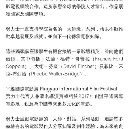
影電視學院合作。這所享譽全球的學院人才輩出，作品屢
獲國家及國際獎項。
勞力士一直支持學院著名的「大師班」系列，藉以不斷推
動卓越發展及成就，並向下一代傳承電影知識。
這些獨家講座讓學生有機會接觸一眾影壇精英，並向他們
借鏡，其中包括：法蘭・福特・哥普拉（Francis Ford
Coppola）、大衛・芬查（David Fincher）及菲比・禾
拉-布烈治（Phoebe Waller-Bridge）。
平遙國際電影展 Pingyao International Film Festival
勞力士代言人兼著名導演賈樟柯於2017年創辦平遙國際
電影展，銳意為中國帶來更多元化的電影。
勞力士呈獻電影節的「大師・對話」系列活動，邀請眾多
赫赫有名的電影製作人分享知識及創作經驗，為未來的創