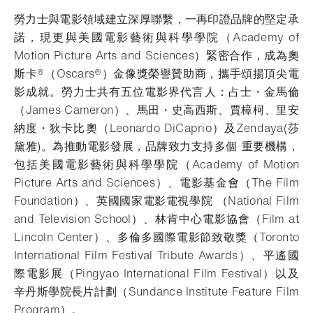
勞力士與電影領域建立深厚聯繫，一再印證品牌的堅定承
諾，現更與美國電影藝術與科學學院（Academy of
Motion Picture Arts and Sciences）緊密合作，成為奧
斯卡®（Oscars®）金像獎榮譽贊助商，攜手頌揚頂尖電
影成就。勞力士共有五位電影界代言人：占士・金馬倫
（James Cameron）、馬田・史高西斯、賈樟柯、里安
納度・狄卡比奧（Leonardo DiCaprio）及Zendaya(莎
黛雅)。為推動電影發展，品牌致力支持多個 重要機構，
包括美國電影藝術與科學學院（Academy of Motion
Picture Arts and Sciences）、電影基金會（The Film
Foundation）、英國國家電影電視學院 （National Film
and Television School）、林肯中心電影協會（Film at
Lincoln Center）、多倫多國際電影節致敬獎（Toronto
International Film Festival Tribute Awards）、平遙國
際電影展（Pingyao International Film Festival）以及
辛丹斯學院長片計劃（Sundance Institute Feature Film
Program）。