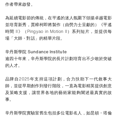
作者帶來啟發。
為延續電影節的傳統，在平遙的迷人氛圍下頌揚卓越電影
並培育新秀，賈樟柯即將製作（由勞力士呈獻的）《平遙
時間 II》（Pingyao in Motion II）系列短片，並提供每
場「大師・對話」的精華片段。
辛丹斯學院 Sundance Institute
逾四十年來，辛丹斯學院的長片計劃培育出不少敢於突破
的人才。
品牌自2025年支持這項計劃，合力扶助下一代敘事大
師，並從早期創作到發行階段，一直為電影精英提供創意
及策略支援，讓世界各地的藝術家能夠闡述最真實的故
事。
辛丹斯學院實驗室舊生包括多位電影名人，如昆頓・塔倫