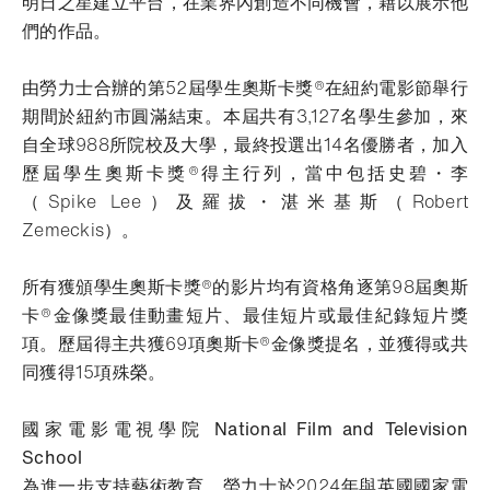
明日之星建立平台，在業界內創造不同機會，藉以展示他
們的作品。
由勞力士合辦的第52屆學生奧斯卡獎®在紐約電影節舉行
期間於紐約市圓滿結束。本屆共有3,127名學生參加，來
自全球988所院校及大學，最終投選出14名優勝者，加入
歷屆學生奧斯卡獎®得主行列，當中包括史碧・李
（Spike Lee）及羅拔・湛米基斯（Robert
Zemeckis）。
所有獲頒學生奧斯卡獎®的影片均有資格角逐第98屆奧斯
卡®金像獎最佳動畫短片、最佳短片或最佳紀錄短片獎
項。歷屆得主共獲69項奧斯卡®金像獎提名，並獲得或共
同獲得15項殊榮。
國家電影電視學院 National Film and Television
School
為進一步支持藝術教育，勞力士於2024年與英國國家電