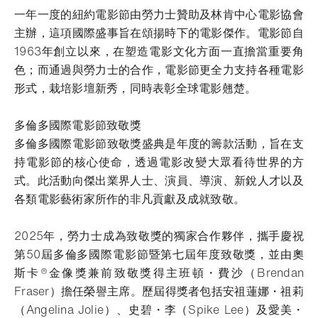
一年一度的紐約電影節由勞力士贊助及林肯中心電影協會
主辦，這項國際盛事旨在頌揚時下的電影傑作。電影節自
1963年創立以來，在塑造電影文化方面一直擔當重要角
色；而通過與勞力士的合作，電影節更全力支持各種電影
形式，栽培影壇新秀，同時表彰全球電影翹楚。
多倫多國際電影節致敬獎
多倫多國際電影節致敬獎盛典是年度的籌款活動，旨在支
持電影節的核心使命，透過電影改變大眾看待世界的方
式。此活動向傑出業界人士、演員、導演、新銳人才以及
各類電影藝術家所作的非凡貢獻及成就致敬。
2025年，勞力士成為致敬獎的獨家合作夥伴，攜手慶祝
第50屆多倫多國際電影節暨第七屆年度致敬獎，並由奧
斯卡®金像獎兼前致敬獎得主班頓・費沙（Brendan
Fraser）擔任榮譽主席。歷屆得獎者包括安祖蓮娜・祖莉
（Angelina Jolie）、史碧・李（Spike Lee）及愛美・