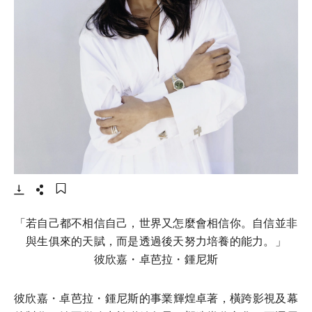
- 打開lightbox
下載
分享
添加至書籤
「若自己都不相信自己，世界又怎麼會相信你。自信並非
與生俱來的天賦，而是透過後天努力培養的能力。」
彼欣嘉・卓芭拉・鍾尼斯
彼欣嘉・卓芭拉・鍾尼斯的事業輝煌卓著，橫跨影視及幕