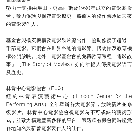
勞力士支持由馬田・史高西斯於1990年成立的電影基金
會，致力保護與保存電影歷史，將前人的傑作傳承給未來
的電影製作人。
基金會與檔案機構及電影製片廠合作，協助修復了超過一
千部電影。它們會在世界各地的電影節、博物館及教育機
構公開放映。此外，電影基金會的免費教育課程「電影故
事」（The Story of Movies）亦向年輕人傳授電影語言
及歷史。
林肯中心電影協會（FLC）
紐約林肯表演藝術中心（Lincoln Center for the
Performing Arts）全年舉辦各大電影節，放映新片並修
復影片。林肯中心電影協會視電影為不可或缺的藝術形
式，並致力構建豐富多樣的平台，讓觀眾有機會同時鑑賞
各地知名與新晉電影製作人的佳作。