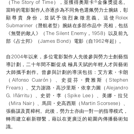
（The Story of Time），並獲得奧斯卡®金像獎提名。
當時的電影製作人亦逐步為不同角色選佩勞力士腕錶，彰
顯尊貴 身份，並賦予強烈象徵意義。這使Rolex
Submariner（潛航者型）腕錶在多部作品中 亮相，包括
《無聲的敵人》（The Silent Enemy，1958）以及前九
部《占士邦》（James Bond）電影（自1962年起）。
自2004年以來，多位電影製作人先後參與勞力士創藝指
導計劃，二十年間不斷促成 極具天賦的年輕人才與藝術
大師攜手創作。曾參與計劃的導演包括：艾方素・卡朗
（Alfonso Cuarón）、史提芬・費雅斯（Stephen
Frears）、艾力謝路・高沙里斯・依拿力圖（Alejandro
G. Iñárritu）、史碧・李（Spike Lee）、美娜・拉兒
（Mira Nair）、馬田・史高西斯（Martin Scorsese）、
張藝謀及賈樟柯。此後，勞力士亦由一對一的指導模式，
轉而建立嶄新聯繫，藉以在更廣泛的範圍內傳播藝術知
識。