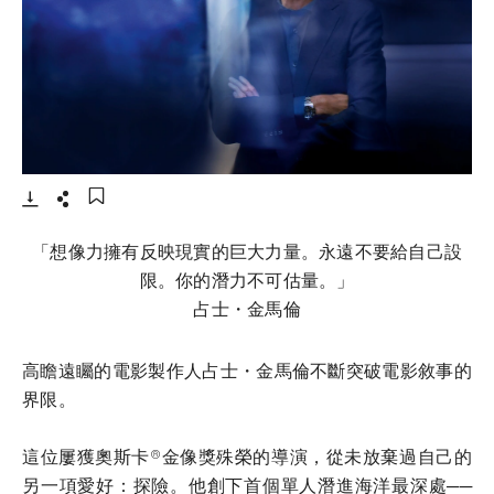
- 打開lightbox
下載
分享
添加至書籤
「想像力擁有反映現實的巨大力量。永遠不要給自己設
限。你的潛力不可估量。」
占士・金馬倫
高瞻遠矚的電影製作人占士・金馬倫不斷突破電影敘事的
界限。
這位屢獲奧斯卡®金像獎殊榮的導演，從未放棄過自己的
另一項愛好：探險。他創下首個單人潛進海洋最深處──