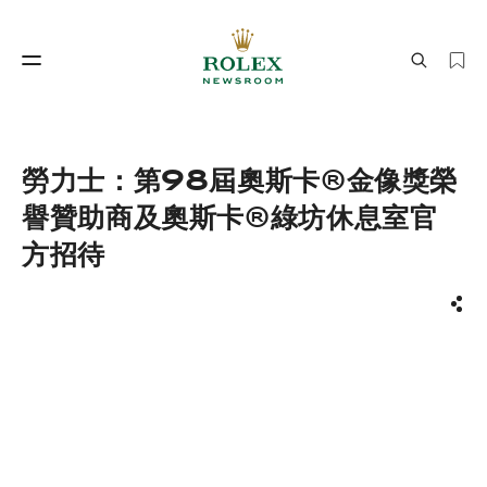
製錶工藝
勞力士世界
勞力士：第98屆奧斯卡®金像獎榮
譽贊助商及奧斯卡®綠坊休息室官
方招待
分享
製錶工藝
勞力士世界