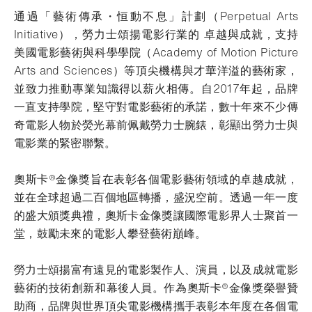
通過「藝術傳承・恒動不息」計劃（Perpetual Arts
Initiative），勞力士頌揚電影行業的 卓越與成就，支持
美國電影藝術與科學學院（Academy of Motion Picture
Arts and Sciences）等頂尖機構與才華洋溢的藝術家，
並致力推動專業知識得以薪火相傳。自2017年起，品牌
一直支持學院，堅守對電影藝術的承諾，數十年來不少傳
奇電影人物於熒光幕前佩戴勞力士腕錶，彰顯出勞力士與
電影業的緊密聯繫。
奧斯卡®金像獎旨在表彰各個電影藝術領域的卓越成就，
並在全球超過二百個地區轉播，盛況空前。透過一年一度
的盛大頒獎典禮，奧斯卡金像獎讓國際電影界人士聚首一
堂，鼓勵未來的電影人攀登藝術巔峰。
勞力士頌揚富有遠見的電影製作人、演員，以及成就電影
藝術的技術創新和幕後人員。作為奧斯卡®金像獎榮譽贊
助商，品牌與世界頂尖電影機構攜手表彰本年度在各個電