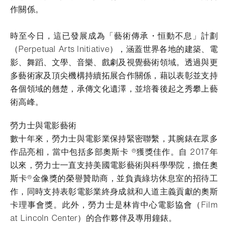
作關係。
時至今日，這已發展成為「藝術傳承・恒動不息」計劃
（Perpetual Arts Initiative），涵蓋世界各地的建築、電
影、舞蹈、文學、音樂、戲劇及視覺藝術領域。透過與更
多藝術家及頂尖機構持續拓展合作關係，藉以表彰並支持
各個領域的翹楚，承傳文化遺澤，並培養後起之秀攀上藝
術高峰。
勞力士與電影藝術
數十年來，勞力士與電影業保持緊密聯繫，其腕錶在眾多
作品亮相，當中包括多部奧斯卡 ®獲獎佳作。自 2017年
以來，勞力士一直支持美國電影藝術與科學學院，擔任奧
斯卡®金像獎的榮譽贊助商，並負責綠坊休息室的招待工
作，同時支持表彰電影業終身成就和人道主義貢獻的奧斯
卡理事會獎。此外，勞力士是林肯中心電影協會（Film
at Lincoln Center）的合作夥伴及專用鐘錶。