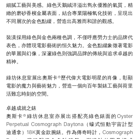
細膩工藝與美感。綠色天鵝絨洋溢出雋永優雅的氣質，精
緻的磨砂香檳金屬表面，結合專業陽極氧化技術，呈現出
不同層次的金色點綴，營造出高雅而和諧的觀感。
裝潢採用綠色與金色兩種色調，不僅呼應勞力士的品牌代
表色，亦體現電影藝術的恒久魅力。金色點綴象徵著電影
的華麗與幻像，深邃綠色則強調品牌的傳統與追求卓越的
精神。
綠坊休息室展出奧斯卡®歷代偉大電影明星的肖像，彰顯
電影的魔力與藝術魅力，營造一個向百年製錶工藝與荷里
活難忘時刻的空間。
卓越成就之錶
奧斯卡®綠坊休息室亦展出搭配亮綠色錶面的Oyster
Perpetual Cosmograph Daytona（蠔式恒動宇宙計型
迪通拿）18K黃金款腕錶。作為傳奇時計，Cosmograph