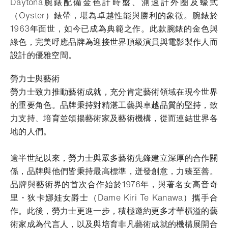
Daytona腕錶配備金色計時盤、測速計外圈及蠔式
（Oyster）錶帶，堪為卓越性能與勝利的象徵。腕錶於
1963年面世，如今已成為典範之作。此款腕錶的金色與
綠色，完美呼應品牌為迎接世界頂級演員與電影製作人而
設計的優雅空間。
勞力士與藝術
勞力士致力推動藝術成就，充分肯定藝術領域在現今世界
的重要角色。品牌秉持對精湛工藝與卓越品質的堅持，致
力支持、培育並頌揚藝術家及藝術機構，從而連結世界各
地的人們。
逾半世紀以來，勞力士與眾多藝術先鋒建立深厚的合作關
係，品牌與他們皆秉持最高標準，迸發創意，力臻至善。
品牌與藝術界的首次合作始於1976年，與著名女高音奇
里・狄卡娜娃女爵士（Dame Kiri Te Kanawa）攜手合
作。此後，勞力士更進一步，積極邀約更多才華橫溢的藝
術家成為代言人，以及與培育非凡藝術成就的機構展開合