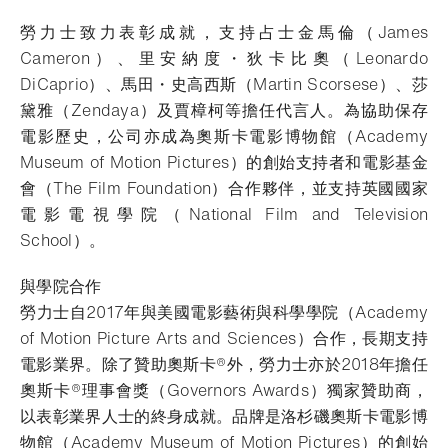
勞力士致力表彰成就，支持占士金馬倫（James
Cameron）、里安納度・狄卡比奧（Leonardo
DiCaprio）、馬田・史高西斯（Martin Scorsese）、莎
黛雅（Zendaya）及賈樟柯等擔任代言人。為協助保存
電影歷史，公司亦成為奧斯卡電影博物館（Academy
Museum of Motion Pictures）的創始支持者和電影基金
會（The Film Foundation）合作夥伴，並支持英國國家
電影電視學院（National Film and Television
School）。
與學院合作
勞力士自2017年與美國電影藝術與科學學院（Academy
of Motion Picture Arts and Sciences）合作，長期支持
電影業界。除了贊助奧斯卡®外，勞力士亦於2018年擔任
奧斯卡®理事會獎（Governors Awards）獨家贊助商，
以表彰業界人士的終身成就。品牌是洛杉磯奧斯卡電影博
物館（Academy Museum of Motion Pictures）的創始