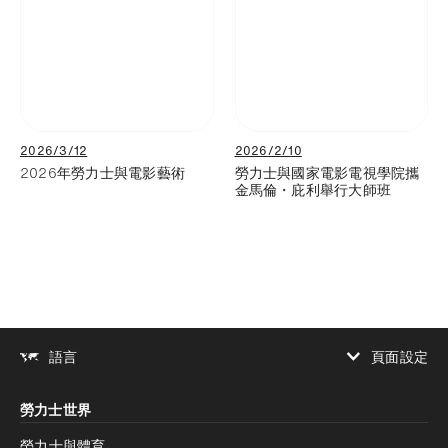
2026/3/12
2026/2/10
2026年勞力士與電影藝術
勞力士與國家電影電視學院攜
金馬倫・庇利舉行大師班
頁面設定
語言
增加對比度
勞力士世界
增加對比度
停用
減少動畫
勞力士與體育