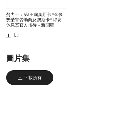
勞力士：第98屆奧斯卡®金像
獎榮譽贊助商及奧斯卡®綠坊
休息室官方招待 - 新聞稿
下載
添加至書籤
圖片集
下載所有