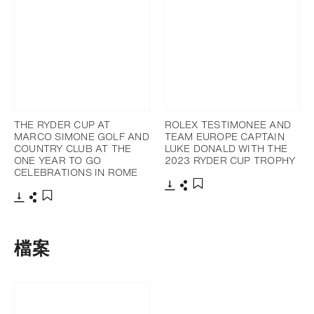
THE RYDER CUP AT
ROLEX TESTIMONEE AND
MARCO SIMONE GOLF AND
TEAM EUROPE CAPTAIN
COUNTRY CLUB AT THE
LUKE DONALD WITH THE
ONE YEAR TO GO
2023 RYDER CUP TROPHY
CELEBRATIONS IN ROME
下載
分享
添加至書籤
下載
分享
添加至書籤
檔案