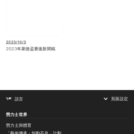
2023/10/3
2023年萊德盃賽後新聞稿
頁面設定
語言
增加對比度
勞力士世界
增加對比度
停用
減少動畫
勞力士與體育
「藝術傳承・恒動不息」計劃