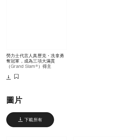
勞力士代言人真歷克・冼拿勇
奪冠軍，成為三項大滿貫
（Grand Slam®）得主
下載
添加至書籤
圖片
下載所有