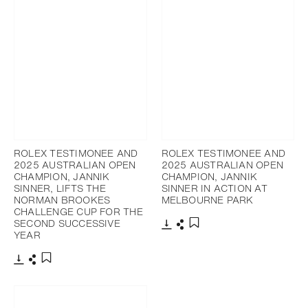
ROLEX TESTIMONEE AND
ROLEX TESTIMONEE AND
2025 AUSTRALIAN OPEN
2025 AUSTRALIAN OPEN
CHAMPION, JANNIK
CHAMPION, JANNIK
SINNER, LIFTS THE
SINNER IN ACTION AT
NORMAN BROOKES
MELBOURNE PARK
CHALLENGE CUP FOR THE
SECOND SUCCESSIVE
YEAR
下載
分享
添加至書籤
下載
分享
添加至書籤