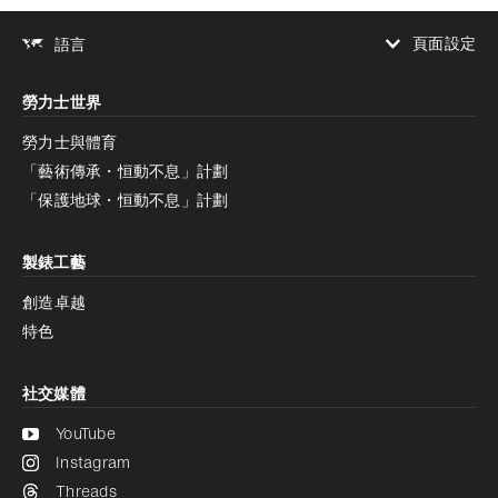
頁面設定
語言
增加對比度
勞力士世界
增加對比度
停用
減少動畫
勞力士與體育
「藝術傳承・恒動不息」計劃
減少動畫
停用
「保護地球・恒動不息」計劃
製錶工藝
創造卓越
特色
社交媒體
YouTube
Instagram
Threads