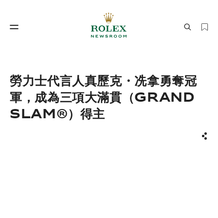
製錶工藝
勞力士世界
勞力士代言人真歷克・冼拿勇奪冠
軍，成為三項大滿貫（GRAND
SLAM®）得主
分享
製錶工藝
勞力士世界