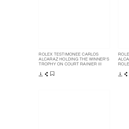
ROLEX TESTIMONEE CARLOS
ROLE
ALCARAZ HOLDING THE WINNER'S
ALCA
TROPHY ON COURT RAINIER III
ROLE
下載
分享
下載
添加至書籤