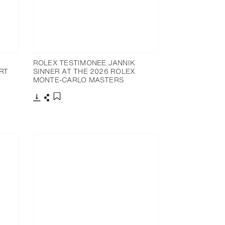
ROLEX TESTIMONEE JANNIK
RT
SINNER AT THE 2026 ROLEX
MONTE-CARLO MASTERS
下載
分享
添加至書籤