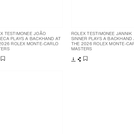
X TESTIMONEE JOÃO
ROLEX TESTIMONEE JANNIK
ECA PLAYS A BACKHAND AT
SINNER PLAYS A BACKHAND 
2026 ROLEX MONTE-CARLO
THE 2026 ROLEX MONTE-CA
TERS
MASTERS
分享
下載
分享
添加至書籤
添加至書籤