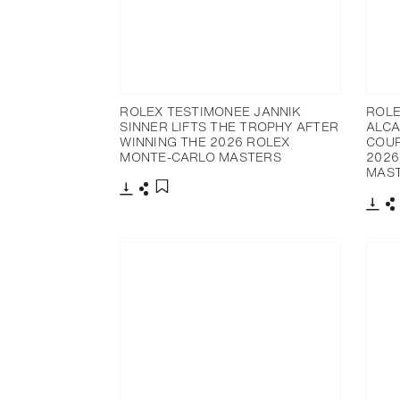
ROLEX TESTIMONEE JANNIK
ROLE
SINNER LIFTS THE TROPHY AFTER
ALCA
WINNING THE 2026 ROLEX
COUR
MONTE-CARLO MASTERS
2026
MAS
下載
分享
添加至書籤
下載