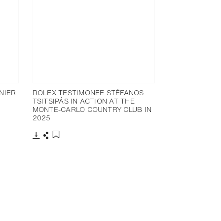
NIER
ROLEX TESTIMONEE STÉFANOS
TSITSIPÁS IN ACTION AT THE
MONTE-CARLO COUNTRY CLUB IN
2025
下載
分享
添加至書籤