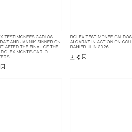
X TESTIMONEES CARLOS
ROLEX TESTIMONEE CALROS
RAZ AND JANNIK SINNER ON
ALCARAZ IN ACTION ON COU
T AFTER THE FINAL OF THE
RANIER III IN 2026
 ROLEX MONTE-CARLO
TERS
下載
分享
添加至書籤
分享
添加至書籤