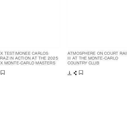
X TESTIMONEE CARLOS
ATMOSPHERE ON COURT RAI
RAZ IN ACTION AT THE 2025
III AT THE MONTE-CARLO
X MONTE-CARLO MASTERS
COUNTRY CLUB
分享
下載
分享
添加至書籤
添加至書籤