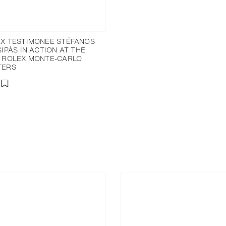
X TESTIMONEE STÉFANOS
SIPÁS IN ACTION AT THE
 ROLEX MONTE-CARLO
TERS
分享
添加至書籤