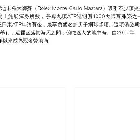
羅大師賽（Rolex Monte-Carlo Masters）吸引不
上施展渾身解數，爭奪九項ATP巡迴賽1000大師賽殊榮
m®）及日東ATP年終賽後，最享負盛名的男子網球獎項。這項備
舉行，這裡坐落於海天之間，俯瞰迷人的地中海。自2006年
9年以來成為冠名贊助商。