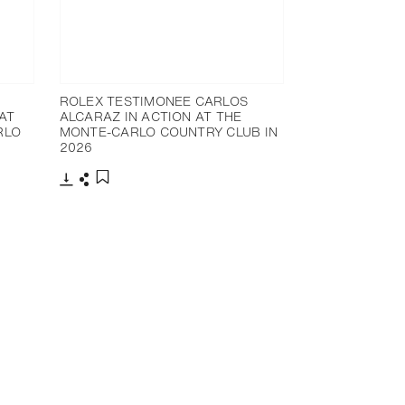
ROLEX TESTIMONEE CARLOS
AT
ALCARAZ IN ACTION AT THE
RLO
MONTE-CARLO COUNTRY CLUB IN
2026
下載
分享
添加至書籤