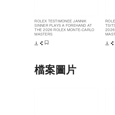
ROLEX TESTIMONEE JANNIK
ROLE
SINNER PLAYS A FOREHAND AT
TSIT
THE 2026 ROLEX MONTE-CARLO
2026
MASTERS
MAS
下載
分享
下載
添加至書籤
檔案圖片