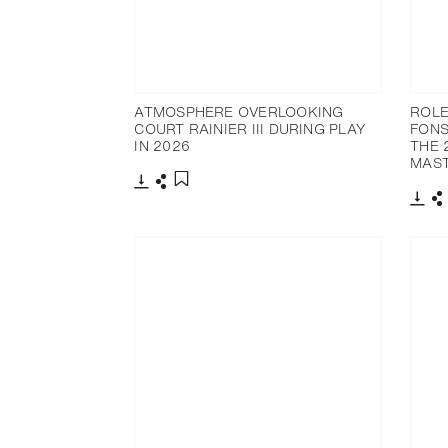
ATMOSPHERE OVERLOOKING
ROLE
COURT RAINIER III DURING PLAY
FONS
IN 2026
THE 
MAS
下載
分享
添加至書籤
下載