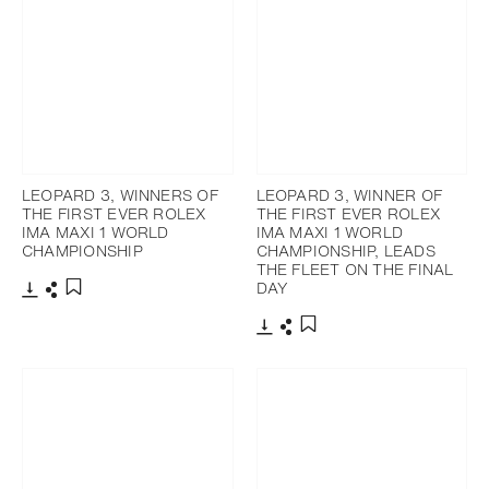
LEOPARD 3, WINNERS OF
LEOPARD 3, WINNER OF
THE FIRST EVER ROLEX
THE FIRST EVER ROLEX
IMA MAXI 1 WORLD
IMA MAXI 1 WORLD
CHAMPIONSHIP
CHAMPIONSHIP, LEADS
THE FLEET ON THE FINAL
DAY
下載
分享
添加至書籤
下載
分享
添加至書籤