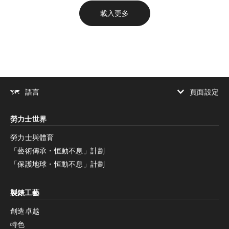
載入更多
頁面設定
語言
增加對比度
勞力士世界
增加對比度
停用
減少動畫
勞力士與體育
「藝術傳承・恒動不息」計劃
減少動畫
停用
「保護地球・恒動不息」計劃
製錶工藝
創造卓越
特色