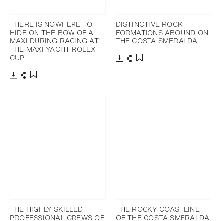
THERE IS NOWHERE TO
DISTINCTIVE ROCK
HIDE ON THE BOW OF A
FORMATIONS ABOUND ON
MAXI DURING RACING AT
THE COSTA SMERALDA
THE MAXI YACHT ROLEX
CUP
下載
分享
添加至書籤
下載
分享
添加至書籤
THE HIGHLY SKILLED
THE ROCKY COASTLINE
PROFESSIONAL CREWS OF
OF THE COSTA SMERALDA