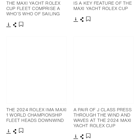
THE MAXI YACHT ROLEX
IS A KEY FEATURE OF THE
CUP FLEET COMPRISE A
MAXI YACHT ROLEX CUP
WHO’S WHO OF SAILING
下載
分享
添加至書籤
下載
分享
添加至書籤
THE 2024 ROLEX IMA MAXI
A PAIR OF J CLASS PRESS
1 WORLD CHAMPIONSHIP
THROUGH THE WIND AND
FLEET HEADS DOWNWIND
WAVES AT THE 2024 MAXI
YACHT ROLEX CUP
下載
分享
添加至書籤