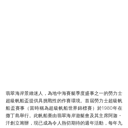
翡翠海岸景緻迷人，為地中海賽艇季度盛事之一的勞力士
超級帆船盃提供具挑戰性的作賽環境。首屆勞力士超級帆
船盃賽事（當時稱為超級帆船世界錦標賽）於1980年在
撒丁島舉行。此帆船賽由翡翠海岸遊艇會及其主席阿迦・
汗創立籌辦，現已成為令人熱切期待的週年活動，每年九