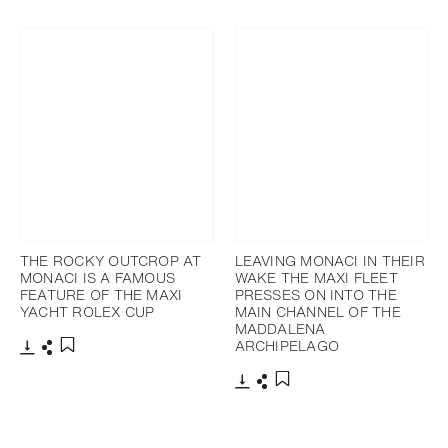
下載
分享
添加至書籤
THE ROCKY OUTCROP AT
LEAVING MONACI IN THEIR
MONACI IS A FAMOUS
WAKE THE MAXI FLEET
FEATURE OF THE MAXI
PRESSES ON INTO THE
YACHT ROLEX CUP
MAIN CHANNEL OF THE
MADDALENA
ARCHIPELAGO
下載
分享
添加至書籤
下載
分享
添加至書籤