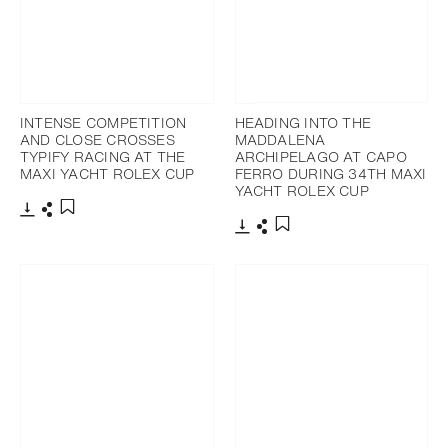
INTENSE COMPETITION
HEADING INTO THE
AND CLOSE CROSSES
MADDALENA
TYPIFY RACING AT THE
ARCHIPELAGO AT CAPO
MAXI YACHT ROLEX CUP
FERRO DURING 34TH MAXI
YACHT ROLEX CUP
下載
分享
添加至書籤
下載
分享
添加至書籤