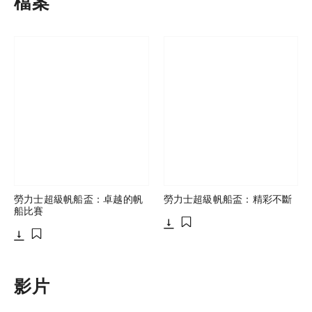
檔案
勞力士超級帆船盃：卓越的帆
勞力士超級帆船盃：精彩不斷
船比賽
下載
添加至書籤
下載
添加至書籤
影片