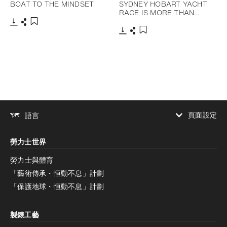
BOAT TO THE MINDSET
SYDNEY HOBART YACHT
RACE IS MORE THAN…
下載
分享
添加至書籤
下載
分享
添加至書籤
頁面設定
語言
增加對比度
勞力士世界
增加對比度
停用
減少動畫
勞力士與體育
「藝術傳承・恒動不息」計劃
減少動畫
停用
「保護地球・恒動不息」計劃
製錶工藝