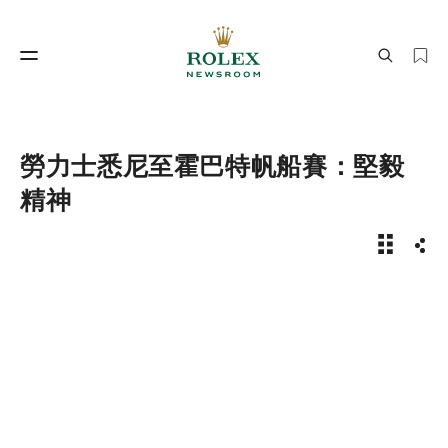
製錶工藝
勞力士世界
勞力士悉尼至霍巴特帆船賽：堅毅
精神
新聞故事 
分享
製錶工藝
勞力士世界