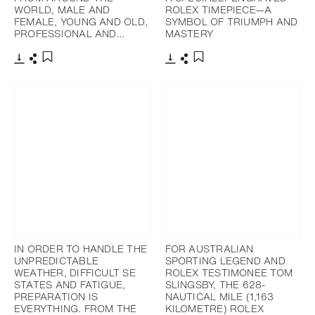
WORLD, MALE AND
ROLEX TIMEPIECE—A
FEMALE, YOUNG AND OLD,
SYMBOL OF TRIUMPH AND
PROFESSIONAL AND…
MASTERY
下載
分享
下載
分享
添加至書籤
添加至書籤
IN ORDER TO HANDLE THE
FOR AUSTRALIAN
UNPREDICTABLE
SPORTING LEGEND AND
WEATHER, DIFFICULT SE
ROLEX TESTIMONEE TOM
STATES AND FATIGUE,
SLINGSBY, THE 628-
PREPARATION IS
NAUTICAL MILE (1,163
EVERYTHING. FROM THE
KILOMETRE) ROLEX