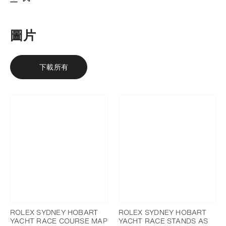
下載
添加至書籤
圖片
下載所有
ROLEX SYDNEY HOBART
ROLEX SYDNEY HOBART
YACHT RACE COURSE MAP
YACHT RACE STANDS AS