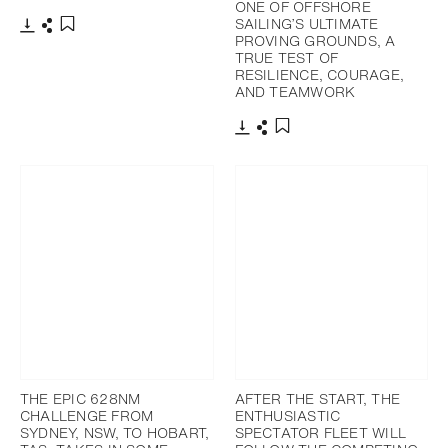
ONE OF OFFSHORE
SAILING’S ULTIMATE
PROVING GROUNDS, A
下載
分享
添加至書籤
TRUE TEST OF
RESILIENCE, COURAGE,
AND TEAMWORK
下載
分享
添加至書籤
THE EPIC 628NM
AFTER THE START, THE
CHALLENGE FROM
ENTHUSIASTIC
SYDNEY, NSW, TO HOBART,
SPECTATOR FLEET WILL