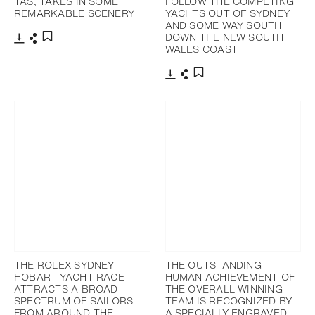
TAS, TAKES IN SOME
FOLLOW THE COMPETING
REMARKABLE SCENERY
YACHTS OUT OF SYDNEY
AND SOME WAY SOUTH
DOWN THE NEW SOUTH
WALES COAST
下載
分享
添加至書籤
下載
分享
添加至書籤
THE ROLEX SYDNEY
THE OUTSTANDING
HOBART YACHT RACE
HUMAN ACHIEVEMENT OF
ATTRACTS A BROAD
THE OVERALL WINNING
SPECTRUM OF SAILORS
TEAM IS RECOGNIZED BY
FROM AROUND THE
A SPECIALLY ENGRAVED