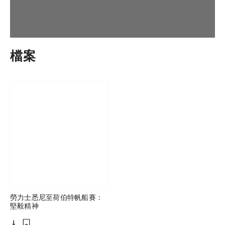
檔案
勞力士悉尼至荷伯特帆船賽：
堅毅精神