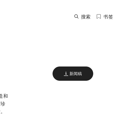
搜索
书签
新闻稿
造和
与珍
遗。