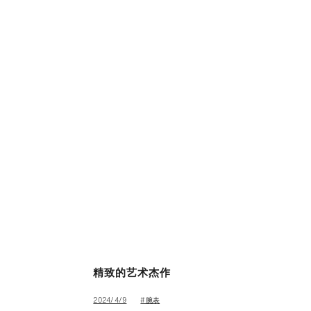
精致的艺术杰作
#腕表
2024/4/9