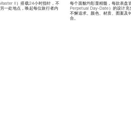
T-Master II）搭载24小时指针，不
每个面貌均彰显精髓，每款表盘皆
另一处地点，唤起每位旅行者内
Perpetual Day-Date
不懈追求。颜色、材质、图案及
合。