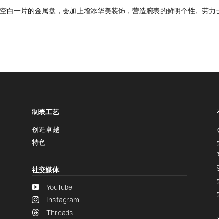
空白一片的金属盘，会加上增添华美装饰，营造腕表的鲜明个性。劳力
增加对比度
制表工艺
增加对比度
停用
创造卓越
特色
社交媒体
YouTube
Instagram
Threads