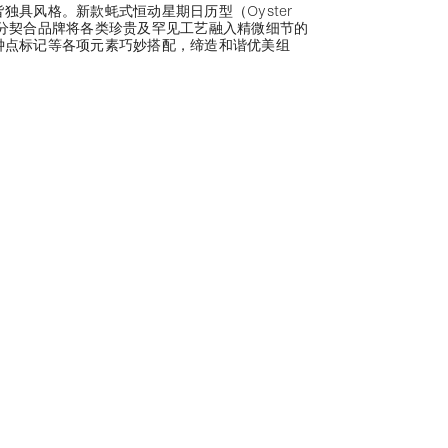
独具风格。新款蚝式恒动星期日历型（Oyster
）的设计充分契合品牌将各类珍贵及罕见工艺融入精微细节的
钟点标记等各项元素巧妙搭配，缔造和谐优美组