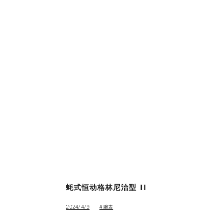
劳力士世界
蚝式恒动格林尼治型 II
#腕表
2024/4/9