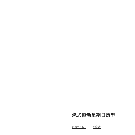
有关劳力士
蚝式恒动星期日历型
#腕表
2024/4/9