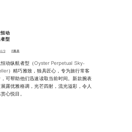
式恒动
航者型
#腕表
/4/9
恒动纵航者型（Oyster Perpetual Sky-
eller）精巧雅致，独具匠心，专为旅行常客
计，可帮助他们迅速读取当前时间。新款腕表
度展露优雅格调，光芒四射，流光溢彩，令人
感赏心悦目。