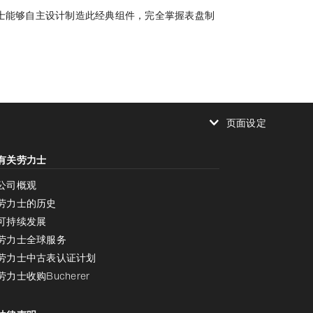
士能够自主设计制造此经典组件，完全掌握表盘制
页面设定
减少动画
有关劳力士
减少动画
停用
公司概观
劳力士的历史
可持续发展
劳力士全球服务
劳力士中古表认证计划
劳力士收购Bucherer