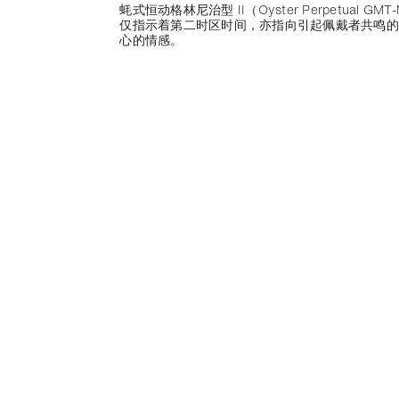
蚝式恒动格林尼治型 II（Oyster Perpetual GM
仅指示着第二时区时间，亦指向引起佩戴者共鸣的
心的情感。