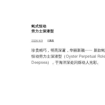
蚝式恒动
劳力士深潜型
#腕表
2024/4/9
珍贵精巧，明亮深邃，华丽新颖⋯⋯ 新款
恒动劳力士深潜型（Oyster Perpetual Role
Deepsea），于海洋深处闪烁动人光彩。