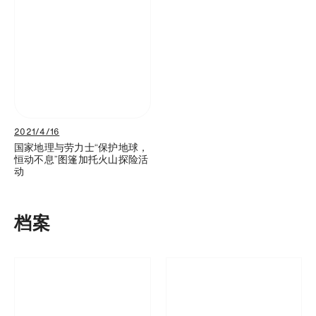
2021/4/16
国家地理与劳力士“保护地球，
恒动不息”图篷加托火山探险活
动
档案