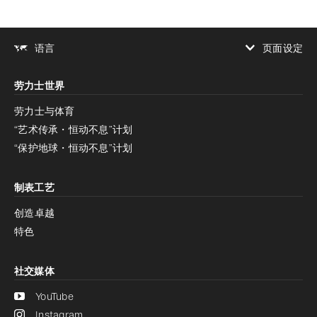
页面设定
语言
增加对比度
劳力士世界
增加对比度
停用
减少动画
劳力士与体育
“艺术传承・恒动不息”计划
减少动画
停用
“保护地球・恒动不息”计划
制表工艺
创造卓越
特色
社交媒体
YouTube
Instagram