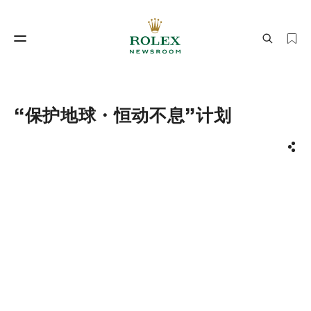
制表工艺
劳力士世界
“保护地球・恒动不息”计划
分享
制表工艺
劳力士世界