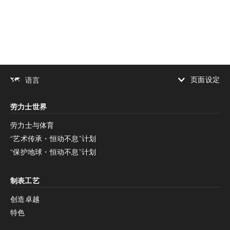
页面设定
语言
增加对比度
劳力士世界
增加对比度
停用
减少动画
劳力士与体育
“艺术传承・恒动不息”计划
减少动画
停用
“保护地球・恒动不息”计划
制表工艺
创造卓越
特色