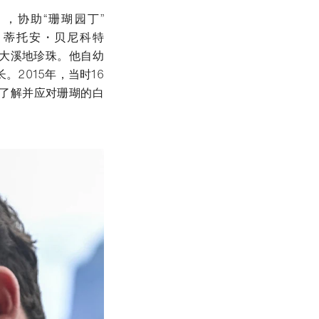
VE），协助“珊瑚园丁”
礁。蒂托安・贝尼科特
养殖大溪地珍珠。他自幼
2015年，当时16
了解并应对珊瑚的白