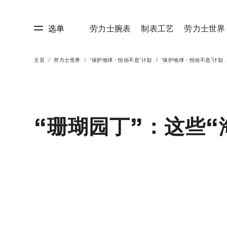
选单
劳力士腕表
制表工艺
劳力士世界
主页
劳力士世界
“保护地球・恒动不息”计划
“保护地球・恒动不息”计划
艺
劳力士世界
“珊瑚园丁”：这些