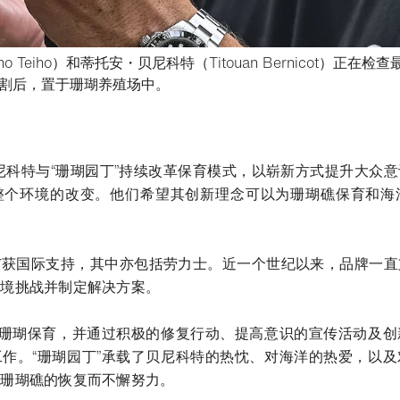
o Teiho）和蒂托安・贝尼科特（Titouan Bernicot）正在
- 打开lightbox
割后，置于珊瑚养殖场中。
书签
贝尼科特与“珊瑚园丁”持续改革保育模式，以崭新方式提升大众
整个环境的改变。他们希望其创新理念可以为珊瑚礁保育和海
广获国际支持，其中亦包括劳力士。近一个世纪以来，品牌一直
环境挑战并制定解决方案。
进珊瑚保育，并通过积极的修复行动、提高意识的宣传活动及
作。“珊瑚园丁”承载了贝尼科特的热忱、对海洋的热爱，以
为珊瑚礁的恢复而不懈努力。