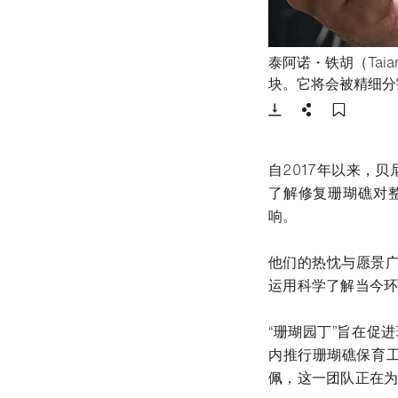
泰阿诺・铁胡（Taian
块。它将会被精细分
下载
分享
添加至
自2017年以来，
了解修复珊瑚礁对
响。
他们的热忱与愿景
运用科学了解当今
“珊瑚园丁”旨在促
内推行珊瑚礁保育工
佩，这一团队正在