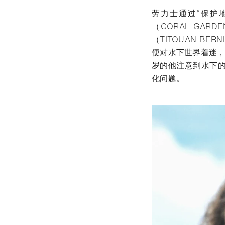
劳力士通过“保护地球・
（CORAL GA
（TITOUAN B
便对水下世界着迷，
岁的他注意到水下
化问题。