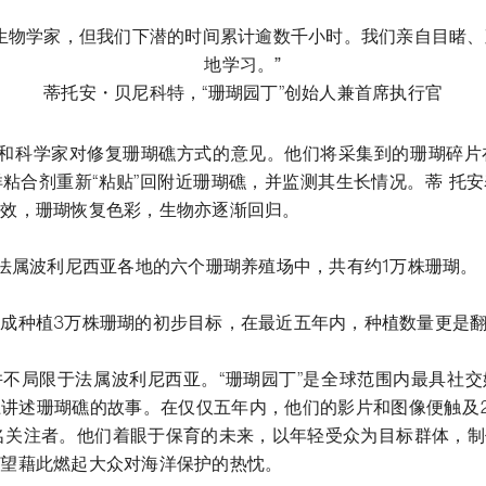
生物学家，但我们下潜的时间累计逾数千小时。我们亲自目睹
地学习。”
蒂托安・贝尼科特，“珊瑚园丁”创始人兼首席执行官
家和科学家对修复珊瑚礁方式的意见。他们将采集到的珊瑚碎片
洋粘合剂重新“粘贴”回附近珊瑚礁，并监测其生长情况。蒂 托
成效，珊瑚恢复色彩，生物亦逐渐回归。
在法属波利尼西亚各地的六个珊瑚养殖场中，共有约1万株珊瑚。
成种植3万株珊瑚的初步目标，在最近五年内，种植数量更是
不局限于法属波利尼西亚。“珊瑚园丁”是全球范围内最具社
讲述珊瑚礁的故事。在仅仅五年内，他们的影片和图像便触及2亿人次
名关注者。他们着眼于保育的未来，以年轻受众为目标群体，
希望藉此燃起大众对海洋保护的热忱。