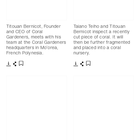
Titouan Bernicot, Founder
Taiano Teiho and Titouan
and CEO of Coral
Bernicot inspect a recently
Gardeners, meets with his
cut piece of coral. It will
team at the Coral Gardeners
then be further fragmented
headquarters in Mo’orea,
and placed into a coral
French Polynesia.
nursery.
Télécharger
Partager
Télécharger
Partager
Ajouter aux favoris
Ajouter aux favoris