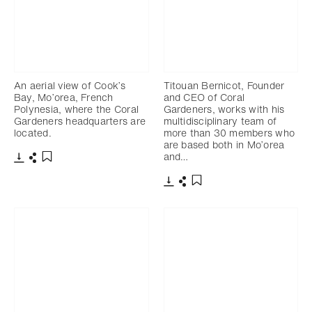
An aerial view of Cook’s
Titouan Bernicot, Founder
Bay, Mo’orea, French
and CEO of Coral
Polynesia, where the Coral
Gardeners, works with his
Gardeners headquarters are
multidisciplinary team of
located.
more than 30 members who
are based both in Mo’orea
and…
Télécharger
Partager
Ajouter aux favoris
Télécharger
Partager
Ajouter aux favoris