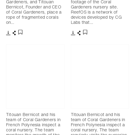
Gardeners, and Titouan
footage of the Coral
Bernicot, Founder and CEO
Gardeners nursery site.
of Coral Gardeners, place a
ReefOS is a network of
rope of fragmented corals
devices developed by CG
on…
Labs that…
Télécharger
Partager
Télécharger
Partager
Ajouter aux favoris
Ajouter aux favoris
Titouan Bernicot and his
Titouan Bernicot and his
team of Coral Gardeners in
team of Coral Gardeners in
French Polynesia inspect a
French Polynesia inspect a
coral nursery. The team
coral nursery. The team
monitors the growth of the
regularly visits the nurseries