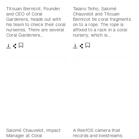
Titouan Bernicot, Founder
Taiano Teiho, Salomé
and CEO of Coral
Chauvelot and Titouan
Gardeners, heads out with
Bernicot tie coral fragments
his team to check their coral
on to a rope. The rope is
nurseries. There are several
affixed to a rack in a coral
Coral Gardeners…
nursery, which is…
Télécharger
Partager
Télécharger
Partager
Ajouter aux favoris
Ajouter aux favoris
Salomé Chauvelot, Impact
A ReefOS camera that
Manager at Coral
records and livestreams