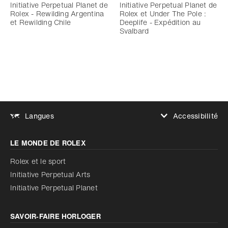
Initiative Perpetual Planet de
Initiative Perpetual Planet de
Rolex - Rewilding Argentina
Rolex et Under The Pole :
et Rewilding Chile
Deeplife - Expédition au
Svalbard
Accessibilité
Langues
Augmenter le contraste
LE MONDE DE ROLEX
Augmenter le contraste
Désactivé
Réduire les animations
Rolex et le sport
Initiative Perpetual Arts
Réduire les animations
Désactivé
Initiative Perpetual Planet
SAVOIR‑FAIRE HORLOGER