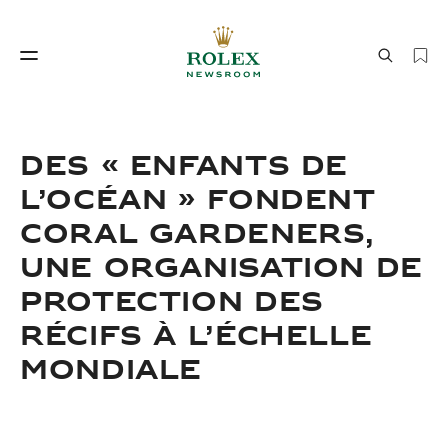
Savoir‑faire horloger
Le monde de Rolex
DES « ENFANTS DE
L’OCÉAN » FONDENT
CORAL GARDENERS,
UNE ORGANISATION DE
PROTECTION DES
RÉCIFS À L’ÉCHELLE
Savoir‑faire
Le monde de Rolex
MONDIALE
horloger