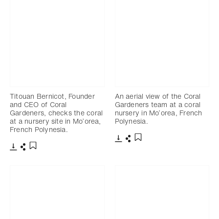
Titouan Bernicot, Founder
An aerial view of the Coral
and CEO of Coral
Gardeners team at a coral
Gardeners, checks the coral
nursery in Mo’orea, French
at a nursery site in Mo’orea,
Polynesia.
French Polynesia.
Télécharger
Partager
Ajouter aux favoris
Télécharger
Partager
Ajouter aux favoris