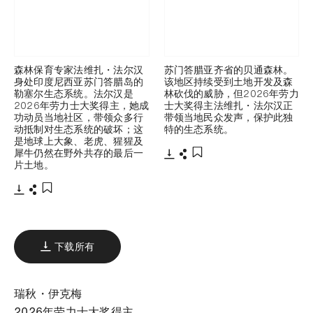
森林保育专家法维扎・法尔汉
苏门答腊亚齐省的贝通森林。
身处印度尼西亚苏门答腊岛的
该地区持续受到土地开发及森
勒塞尔生态系统。法尔汉是
林砍伐的威胁，但2026年劳力
2026年劳力士大奖得主，她成
士大奖得主法维扎・法尔汉正
功动员当地社区，带领众多行
带领当地民众发声，保护此独
动抵制对生态系统的破坏；这
特的生态系统。
是地球上大象、老虎、猩猩及
犀牛仍然在野外共存的最后一
片土地。
下载
分享
添加至书签
下载
分享
添加至书签
下载所有
瑞秋・伊克梅
2026年劳力士大奖得主