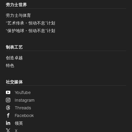
劳力士世界
增加对比度
停用
减少动画
劳力士与体育
“艺术传承・恒动不息”计划
减少动画
停用
“保护地球・恒动不息”计划
制表工艺
创造卓越
特色
社交媒体
YouTube
Instagram
Threads
Facebook
领英
X