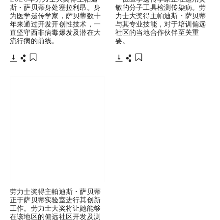
斯・萨贝蒂身处塞拉利昂。身
敏的分子工具检测传染病。劳
为医学遗传学家，萨贝蒂数十
力士大奖得主帕迪斯・萨贝蒂
年来通过开发开创性技术，一
与其专业技能，对于培训偏远
直坚守西非病毒爆发及潜在大
社区的当地合作伙伴至关重
流行病的前线。
要。
下载
分享
下载
分享
添加至书签
添加至书签
劳力士奖得主帕迪斯・萨贝蒂
正于萨贝蒂实验室进行其创新
工作。劳力士大奖将让她能够
在该地区的偏远社区开发及测