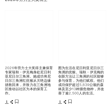
2026年劳力士大奖得主兼保育
图为生活在尼日利亚尼日尔三
专家瑞秋・伊克梅身处尼日利
角洲的疣猴。瑞秋・伊克梅的
亚尼日尔三角洲。她成功将尼
创新方法让三角洲的社区能够
日尔三角洲红疣猴从灭绝边缘
参与保育，为他们赋权。他们
拯救回来，并致力在三角洲地
成功保护超过5,839公顷的森
区推动以社区为本的保育工
林及至少13种濒危物种，并改
作。
善了逾2,500人的生活。
下载
分享
下载
分享
添加至书签
添加至书签