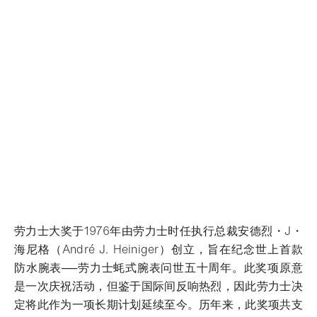
劳力士大奖于1976年由劳力士时任执行总裁安德烈・J・
海尼格（André J. Heiniger）创立，旨在纪念世上首款
防水腕表──劳力士蚝式腕表问世五十周年。此奖项原意
是一次庆祝活动，但鉴于国际间反响热烈，因此劳力士决
定将此作为一项长期计划延续至今。历年来，此奖项共支