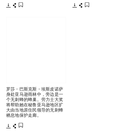
下载
分享
下载
分享
添加至书签
添加至书签
罗莎・巴斯克斯・埃斯皮诺萨
身处亚马逊雨林中，旁边是一
个无刺蜂的蜂巢。劳力士大奖
将帮助她在秘鲁亚马逊地区扩
大由当地原住民领导的无刺蜂
栖息地保护走廊。
下载
分享
添加至书签