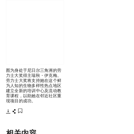
图为身处于尼日尔三角洲的劳
力士大奖得主瑞秋・伊克梅。
劳力士大奖将支持她在这个鲜
为人知的生物多样性热点地区
建立全新的培训中心及流动教
育课程，以助她在邻近社区重
现项目的成功。
下载
分享
添加至书签
相关内容