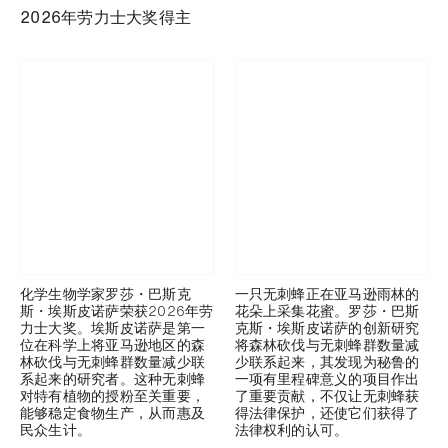
2026年劳力士大奖得主
化学生物学家罗莎・巴斯克
一只无刺蜂正在亚马逊雨林的
斯・埃斯皮诺萨荣获2026年劳
花朵上采集花蜜。罗莎・巴斯
力士大奖。埃斯皮诺萨是第一
克斯・埃斯皮诺萨的创新研究
位在科学上将亚马逊地区的森
将森林砍伐与无刺蜂群数量减
林砍伐与无刺蜂群数量减少联
少联系起来，其发现为秘鲁的
系起来的研究者。这种无刺蜂
一项有里程碑意义的项目作出
对特有植物的授粉至关重要，
了重要贡献，不仅让无刺蜂获
能够稳定食物生产，从而惠及
得法律保护，还使它们获得了
民众生计。
法律权利的认可。