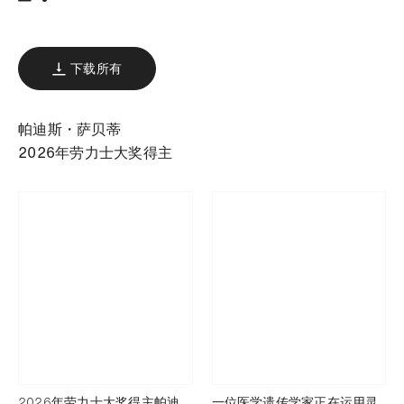
下载
分享
添加至书签
下载所有
帕迪斯・萨贝蒂
2026年劳力士大奖得主
2026年劳力士大奖得主帕迪
一位医学遗传学家正在运用灵