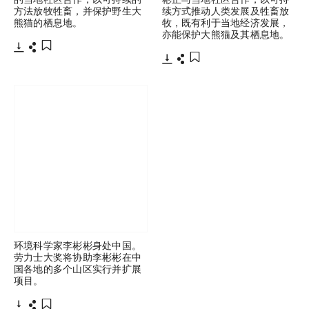
方法放牧牲畜，并保护野生大
续方式推动人类发展及牲畜放
熊猫的栖息地。
牧，既有利于当地经济发展，
亦能保护大熊猫及其栖息地。
下载
分享
添加至书签
下载
分享
添加至书签
环境科学家李彬彬身处中国。
劳力士大奖将协助李彬彬在中
国各地的多个山区实行并扩展
项目。