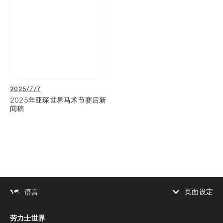
2025/7/7
2025年亚琛世界马术节赛后新
闻稿
页面设定
语言
增加对比度
劳力士世界
增加对比度
停用