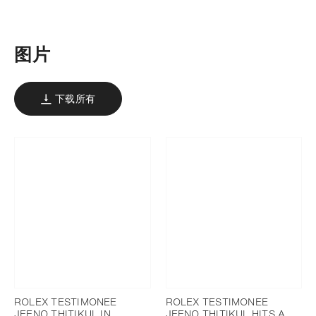
下载
添加至书签
图片
下载所有
ROLEX TESTIMONEE
ROLEX TESTIMONEE
JEENO THITIKUL IN
JEENO THITIKUL HITS A