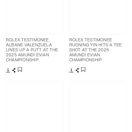
ROLEX TESTIMONEE
ROLEX TESTIMONEE
ALBANE VALENZUELA
RUONING YIN HITS A TEE
LINES UP A PUTT AT THE
SHOT AT THE 2025
2025 AMUNDI EVIAN
AMUNDI EVIAN
CHAMPIONSHIP
CHAMPIONSHIP
下载
分享
下载
分享
添加至书签
添加至书签