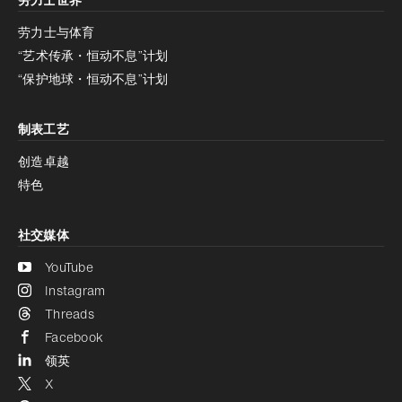
增加对比度
停用
减少动画
劳力士与体育
“艺术传承・恒动不息”计划
减少动画
停用
“保护地球・恒动不息”计划
制表工艺
创造卓越
特色
社交媒体
YouTube
Instagram
Threads
Facebook
领英
X