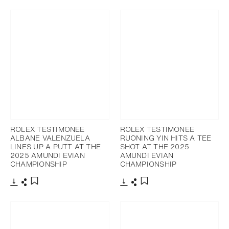
Ajouter aux favoris
Ajouter aux favoris
ROLEX TESTIMONEE
ROLEX TESTIMONEE
ALBANE VALENZUELA
RUONING YIN HITS A TEE
LINES UP A PUTT AT THE
SHOT AT THE 2025
2025 AMUNDI EVIAN
AMUNDI EVIAN
CHAMPIONSHIP
CHAMPIONSHIP
Télécharger
Partager
Télécharger
Partager
Ajouter aux favoris
Ajouter aux favoris