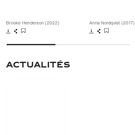
Brooke Henderson (2022)
Anna Nordqvist (2017)
Télécharger
Partager
Télécharger
Partager
Ajouter aux favoris
Ajouter aux fa
ACTUALITÉS