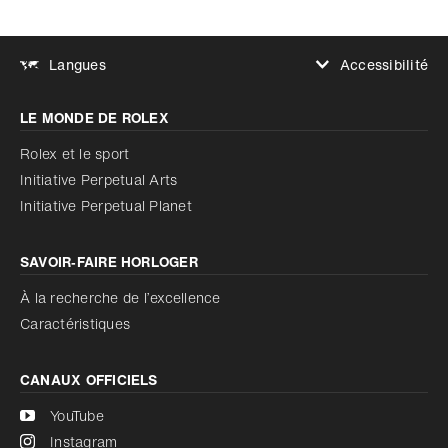
Accessibilité
Langues
Augmenter le contraste
LE MONDE DE ROLEX
Augmenter le contraste
Désactivé
Réduire les animations
Rolex et le sport
Initiative Perpetual Arts
Réduire les animations
Désactivé
Initiative Perpetual Planet
SAVOIR‑FAIRE HORLOGER
À la recherche de l’excellence
Caractéristiques
CANAUX OFFICIELS
YouTube
Instagram