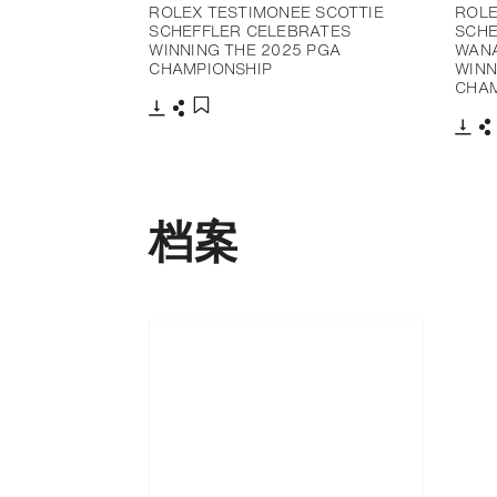
ROLEX TESTIMONEE SCOTTIE
ROLE
SCHEFFLER CELEBRATES
SCHE
WINNING THE 2025 PGA
WAN
CHAMPIONSHIP
WINN
CHAM
下载
分享
添加至书签
下载
档案