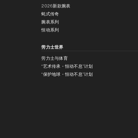
2026新款腕表
蚝式传奇
腕表系列
恒动系列
劳力士世界
劳力士与体育
“艺术传承・恒动不息”计划
“保护地球・恒动不息”计划