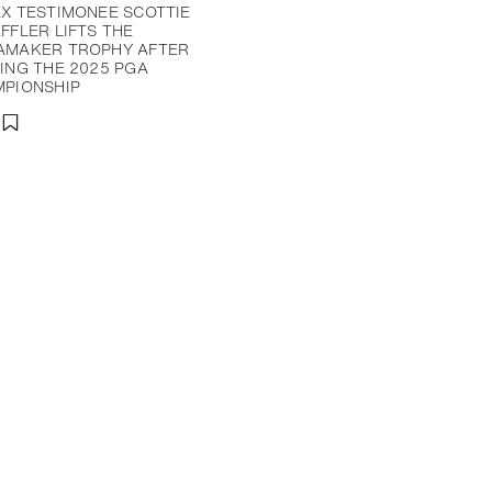
X TESTIMONEE SCOTTIE
FFLER LIFTS THE
AMAKER TROPHY AFTER
ING THE 2025 PGA
PIONSHIP
分享
添加至书签