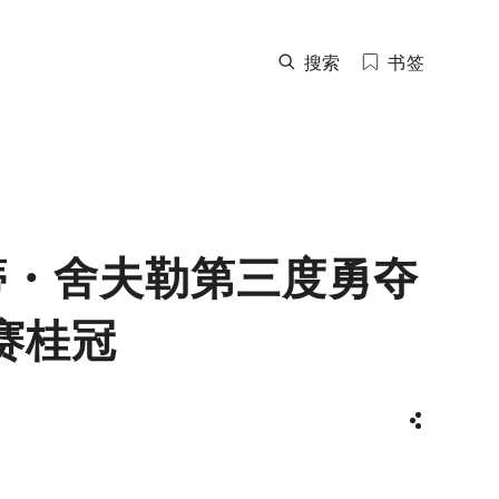
搜索
书签
蒂・舍夫勒第三度勇夺
赛桂冠
分享