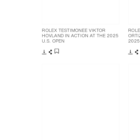
ROLEX TESTIMONEE VIKTOR
ROLE
HOVLAND IN ACTION AT THE 2025
ORTI
U.S. OPEN
2025
下载
分享
下载
添加至书签