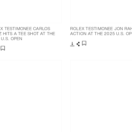
X TESTIMONEE CARLOS
ROLEX TESTIMONEE JON RA
Z HITS A TEE SHOT AT THE
ACTION AT THE 2025 U.S. O
 U.S. OPEN
下载
分享
添加至书签
分享
添加至书签