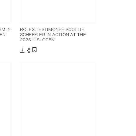
HM IN
ROLEX TESTIMONEE SCOTTIE
PEN
SCHEFFLER IN ACTION AT THE
2025 U.S. OPEN
下载
分享
添加至书签