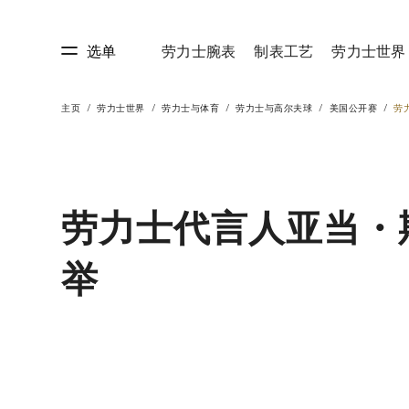
选单
劳力士腕表
制表工艺
劳力士世界
主页
劳力士世界
劳力士与体育
劳力士与高尔夫球
美国公开赛
劳
艺
劳力士世界
劳力士代言人亚当・
举