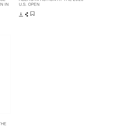
N IN
U.S. OPEN
下载
分享
添加至书签
N
THE