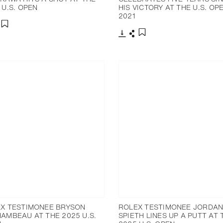
 U.S. OPEN
HIS VICTORY AT THE U.S. OPE
2021
分享
添加至书签
下载
分享
添加至书签
X TESTIMONEE BRYSON
ROLEX TESTIMONEE JORDA
AMBEAU AT THE 2025 U.S.
SPIETH LINES UP A PUTT AT 