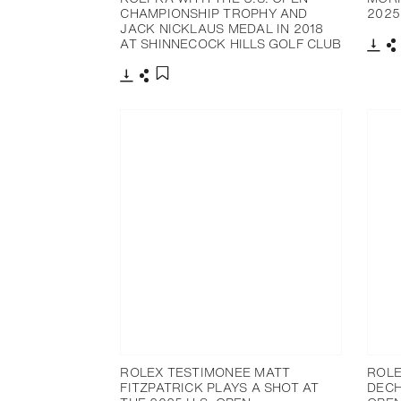
CHAMPIONSHIP TROPHY AND
2025
JACK NICKLAUS MEDAL IN 2018
AT SHINNECOCK HILLS GOLF CLUB
下载
下载
分享
添加至书签
ROLEX TESTIMONEE MATT
ROLE
FITZPATRICK PLAYS A SHOT AT
DECH