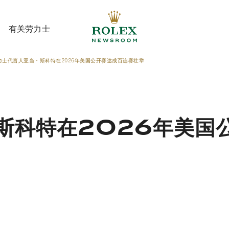
有关劳力士
力士代言人亚当・斯科特在2026年美国公开赛达成百连赛壮举
有关劳力士
斯科特在2026年美国