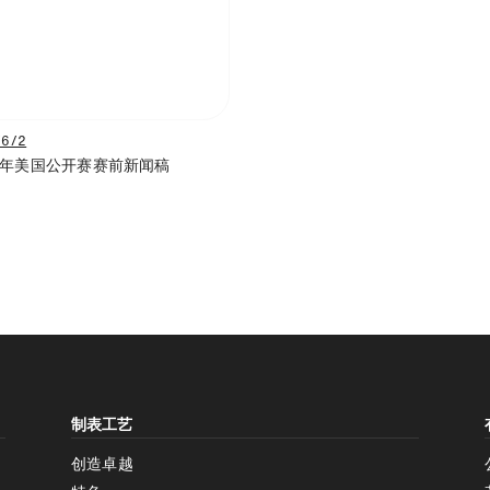
/6/2
25年美国公开赛赛前新闻稿
增加对比度
制表工艺
增加对比度
停用
创造卓越