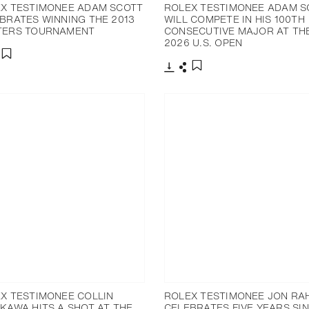
X TESTIMONEE ADAM SCOTT
ROLEX TESTIMONEE ADAM S
BRATES WINNING THE 2013
WILL COMPETE IN HIS 100TH
TERS TOURNAMENT
CONSECUTIVE MAJOR AT TH
2026 U.S. OPEN
分享
添加至书签
下载
分享
添加至书签
X TESTIMONEE COLLIN
ROLEX TESTIMONEE JON RA
KAWA HITS A SHOT AT THE
CELEBRATES FIVE YEARS SI