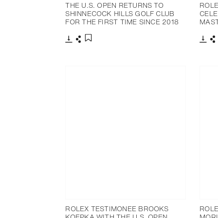
THE U.S. OPEN RETURNS TO
ROLE
SHINNECOCK HILLS GOLF CLUB
CELE
FOR THE FIRST TIME SINCE 2018
MAS
下载
分享
下载
添加至书签
ROLEX TESTIMONEE BROOKS
ROLE
KOEPKA WITH THE U.S. OPEN
MORI