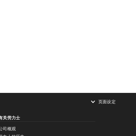
页面设定
减少动画
有关劳力士
减少动画
停用
公司概观