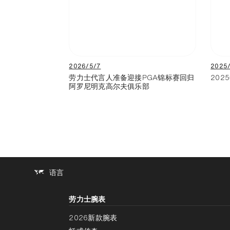
2026/5/7
2025
劳力士代言人准备迎接PGA锦标赛回归
20
阿罗尼明克高尔夫俱乐部
语言
劳力士腕表
2026新款腕表