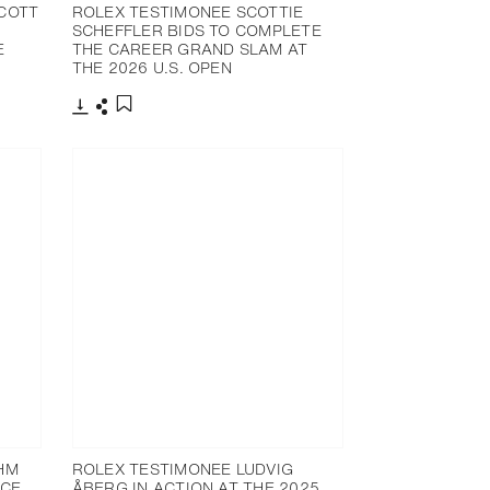
COTT
ROLEX TESTIMONEE SCOTTIE
SCHEFFLER BIDS TO COMPLETE
E
THE CAREER GRAND SLAM AT
THE 2026 U.S. OPEN
下载
分享
添加至书签
HM
ROLEX TESTIMONEE LUDVIG
NCE
ÅBERG IN ACTION AT THE 2025