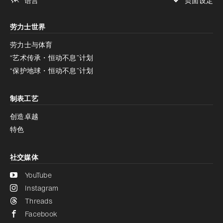
页面设定
语言
增加对比度
劳力士世界
增加对比度
停用
减少动画
劳力士与体育
“艺术传承・恒动不息”计划
减少动画
停用
“保护地球・恒动不息”计划
制表工艺
创造卓越
特色
社交媒体
YouTube
Instagram
Threads
Facebook