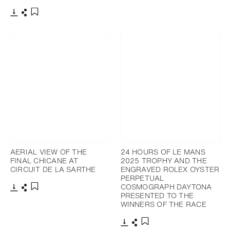
下载
分享
添加至书签
下载
分享
添加至书签
AERIAL VIEW OF THE
24 HOURS OF LE MANS
FINAL CHICANE AT
2025 TROPHY AND THE
CIRCUIT DE LA SARTHE
ENGRAVED ROLEX OYSTER
PERPETUAL
COSMOGRAPH DAYTONA
PRESENTED TO THE
下载
分享
添加至书签
WINNERS OF THE RACE