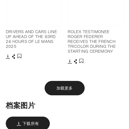
DRIVERS AND CARS LINE
ROLEX TESTIMONEE
UP AHEAD OF THE 93RD
ROGER FEDERER
24 HOURS OF LE MANS
RECEIVES THE FRENCH
2025
TRICOLOR DURING THE
STARTING CEREMONY
下载
分享
添加至书签
下载
分享
添加至书签
加载更多
档案图片
下载所有