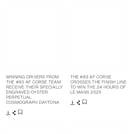
下载
分享
添加至书签
WINNING DRIVERS FROM
THE #83 AF CORSE
THE #83 AF CORSE TEAM
CROSSES THE FINISH LINE
RECEIVE THEIR SPECIALLY
TO WIN THE 24 HOURS OF
ENGRAVED OYSTER
LE MANS 2025
PERPETUAL
COSMOGRAPH DAYTONA
下载
分享
添加至书签
下载
分享
添加至书签