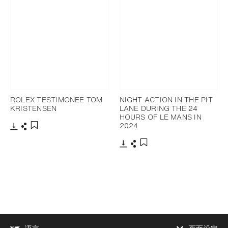
ROLEX TESTIMONEE TOM
NIGHT ACTION IN THE PIT
KRISTENSEN
LANE DURING THE 24
HOURS OF LE MANS IN
2024
下载
分享
添加至书签
下载
分享
添加至书签