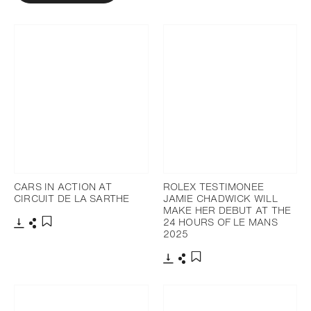
CARS IN ACTION AT
ROLEX TESTIMONEE
CIRCUIT DE LA SARTHE
JAMIE CHADWICK WILL
MAKE HER DEBUT AT THE
24 HOURS OF LE MANS
2025
下载
分享
添加至书签
下载
分享
添加至书签