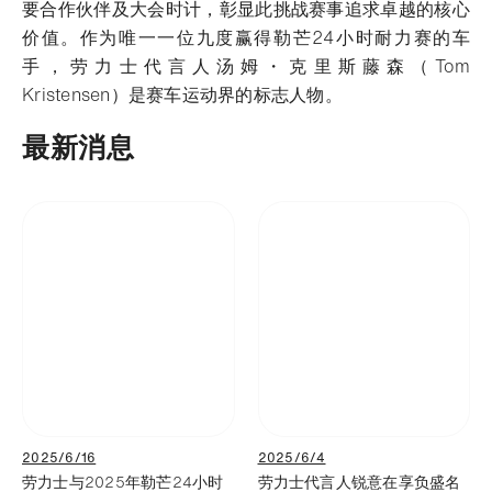
要合作伙伴及大会时计，彰显此挑战赛事追求卓越的核心
价值。作为唯一一位九度赢得勒芒24小时耐力赛的车
手，劳力士代言人汤姆・克里斯藤森（Tom
Kristensen）是赛车运动界的标志人物。
最新消息
2025/6/16
2025/6/4
劳力士与2025年勒芒24小时
劳力士代言人锐意在享负盛名