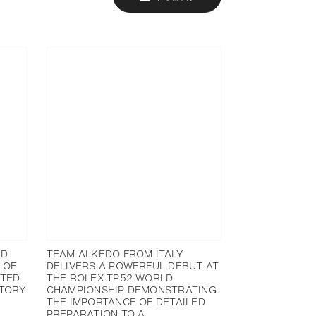
LD
TEAM ALKEDO FROM ITALY
 OF
DELIVERS A POWERFUL DEBUT AT
STED
THE ROLEX TP52 WORLD
STORY
CHAMPIONSHIP DEMONSTRATING
THE IMPORTANCE OF DETAILED
PREPARATION TO A…