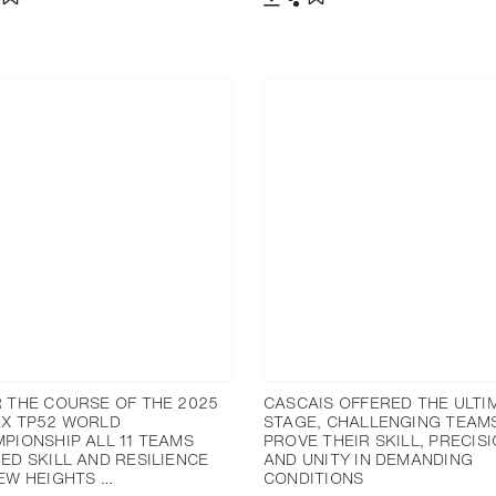
分享
下载
分享
添加至书签
添加至书签
 THE COURSE OF THE 2025
CASCAIS OFFERED THE ULTI
X TP52 WORLD
STAGE, CHALLENGING TEAM
PIONSHIP ALL 11 TEAMS
PROVE THEIR SKILL, PRECIS
ED SKILL AND RESILIENCE
AND UNITY IN DEMANDING
EW HEIGHTS …
CONDITIONS