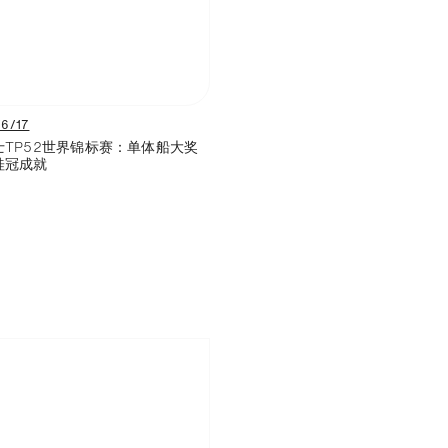
6/17
士TP52世界锦标赛：单体船大奖
桂冠成就