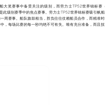
船大奖赛事中备受关注的级别，而劳力士TP52世界锦标赛（Rolex
ip）更是此级别赛季中的焦点赛事。劳力士TP52世界锦标赛吸引
的一周赛事。船队旗鼓相当，胜负往往仗赖船员合作，而精准时
事中，每场比赛的每一秒均绝不可有失。唯有充分准备，而且技