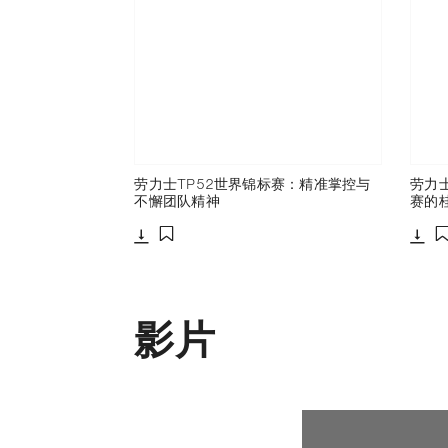
劳力士TP52世界锦标赛：精准掌控与
劳力
不懈团队精神
赛的
下载
下载
添加至书签
影片