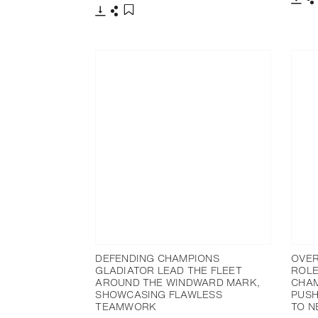
下载
下载
分享
添加至书签
DEFENDING CHAMPIONS
OVER
GLADIATOR LEAD THE FLEET
ROLE
AROUND THE WINDWARD MARK,
CHAM
SHOWCASING FLAWLESS
PUSH
TEAMWORK
TO N