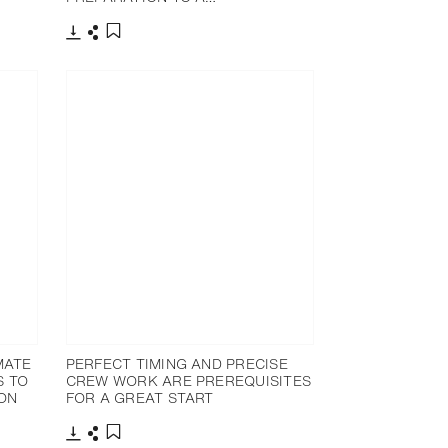
下载
分享
添加至书签
MATE
PERFECT TIMING AND PRECISE
S TO
CREW WORK ARE PREREQUISITES
ION
FOR A GREAT START