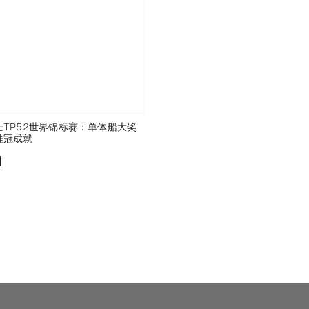
士TP52世界锦标赛：单体船大奖
桂冠成就
添加至书签