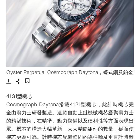
Oyster Perpetual Cosmograph Daytona，蠔式鋼及鉑金
- 打開lightbox
下載
分享
添加至書籤
4131型機芯
Cosmograph Daytona搭載4131型機芯，此計時機芯完
全由勞力士研發製造。這款自動上鏈機械機芯凝聚勞力士
的精湛技術，在精準、動力儲備以及便利性等方面表現出
眾。機芯的構造大幅革新，大大精簡組件的數量，從而使
機芯更為可靠。計時機芯配備堅固的導柱輪及垂直計時離