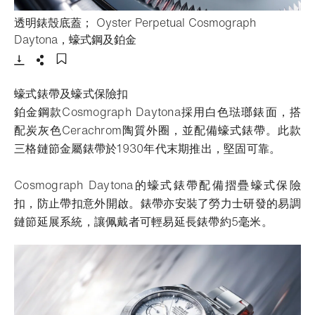
透明錶殼底蓋； Oyster Perpetual Cosmograph
- 打開lightbox
Daytona，蠔式鋼及鉑金
下載
分享
添加至書籤
蠔式錶帶及蠔式保險扣
鉑金鋼款Cosmograph Daytona採用白色琺瑯錶面，搭
配炭灰色Cerachrom陶質外圈，並配備蠔式錶帶。此款
三格鏈節金屬錶帶於1930年代末期推出，堅固可靠。
Cosmograph Daytona的蠔式錶帶配備摺疊蠔式保險
扣，防止帶扣意外開啟。錶帶亦安裝了勞力士研發的易調
鏈節延展系統，讓佩戴者可輕易延長錶帶約5毫米。