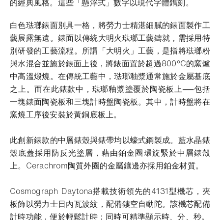
的經典風格。這些「懸浮式」數字以現代字體鐫刻。
白色琺瑯錶面別具一格，將勞力士精湛細膩的錶面製作工
藝展露無遺。錶面以傳統大明火琺瑯工藝鑄就，需採用特
別研發的工藝流程。所謂「大明火」工藝，是指將琺瑯粉
與水混合並施於錶面上後，將錶面置於超過800°C的窯爐
中高溫煅燒。在傳統工藝中，琺瑯釉漿通常施於金屬基底
之上。而在此錶款中，琺瑯釉漿塗覆於陶瓷板上──包括
一塊錶面陶瓷板和三塊計時盤陶瓷板。其中，計時盤將在
窯燒工序後安裝於黃銅底板上。
此創新錶款的中層錶殼與錶帶均以蠔式鋼製成。藍水晶錶
殼底蓋採用防反光塗層，藉由鉑金圈環旋緊於中層錶殼
上。Cerachrom陶質外圈的金屬鑲邊亦採用鉑金材質。
Cosmograph Daytona搭載技術領先的4131型機芯，夾
板飾以勞力士日內瓦波紋，配備鏤空自動陀。該機芯配備
計時功能，便於輕鬆計時；同時可精準顯示時、分、秒。