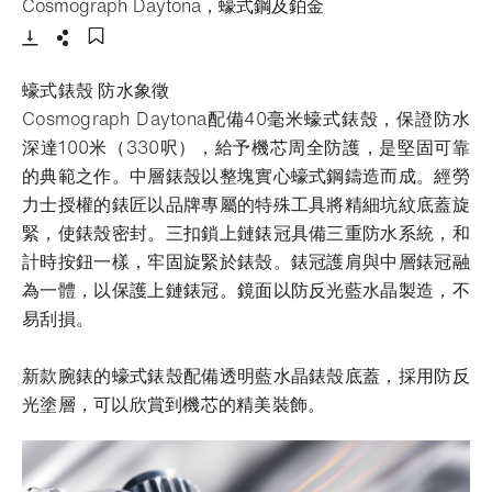
- 打開lightbox
Cosmograph Daytona，蠔式鋼及鉑金
下載
分享
添加至書籤
蠔式錶殼 防水象徵
Cosmograph Daytona配備40毫米蠔式錶殼，保證防水
深達100米（330呎），給予機芯周全防護，是堅固可靠
的典範之作。中層錶殼以整塊實心蠔式鋼鑄造而成。經勞
力士授權的錶匠以品牌專屬的特殊工具將精細坑紋底蓋旋
緊，使錶殼密封。三扣鎖上鏈錶冠具備三重防水系統，和
計時按鈕一樣，牢固旋緊於錶殼。錶冠護肩與中層錶冠融
為一體，以保護上鏈錶冠。鏡面以防反光藍水晶製造，不
易刮損。
新款腕錶的蠔式錶殼配備透明藍水晶錶殼底蓋，採用防反
光塗層，可以欣賞到機芯的精美裝飾。