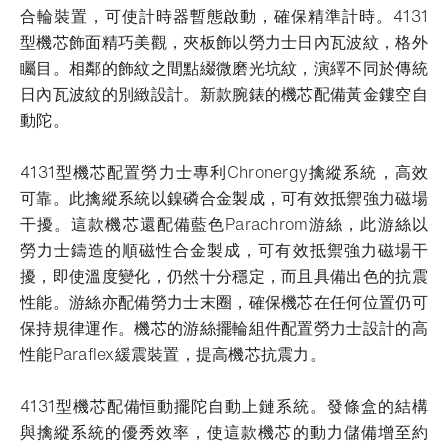
合輪裝置，可使計時器暫態啟動，確保精準計時。4131
型機芯飾面精巧美觀，夾板飾以勞力士日內瓦波紋，格外
矚目。相鄰的飾紋之間點綴微磨光坑紋，演繹不同於傳統
日內瓦波紋的別緻設計。新款腕錶的機芯配備黃金鏤空自
動陀。
4131型機芯配置勞力士專利Chronergy擒縱系統，高效
可靠。此擒縱系統以鎳磷合金製成，可有效抵禦強力磁場
干擾。這款機芯還配備藍色Parachrom游絲，此游絲以
勞力士鑄造的順磁性合金製成，可有效抵禦強力磁場干
擾，即使溫度變化，仍然十分穩定，而且具備出色的抗震
性能。游絲亦配備勞力士末圈，確保機芯在任何位置仍可
保持規律運作。機芯的游絲擺輪組件配置勞力士設計的高
性能Paraflex緩震裝置，提高機芯抗震力。
4131型機芯配備恒動擺陀自動上鏈系統。發條盒的結構
與擒縱系統的優秀效率，使這款機芯的動力儲備增至約