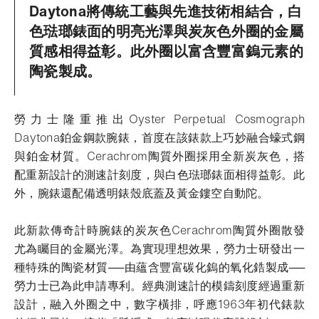
Daytona將傳統工藝與先進技術相結合，白
色琺瑯錶面的明亮光澤與炭灰色外圈的金屬
質感相得益彰。此外圈以富含豐富鎢元素的
陶瓷製成。
勞力士隆重推出Oyster Perpetual Cosmograph
Daytona鉑金鋼款腕錶，首度在該錶款上巧妙融合蠔式鋼
與鉑金材質。Cerachrom陶質外圈採用全新炭灰色，搭
配重新設計的測速計刻度，與白色琺瑯錶面相得益彰。此
外，腕錶還配備透明錶殼底蓋及黃金鏤空自動陀。
此新款傳奇計時腕錶的炭灰色Cerachrom陶質外圈散發
尤為矚目的金屬光澤。為實現理想效果，勞力士研發出一
種特殊的陶瓷材質──由蘊含豐富碳化鎢的氧化鋯製成──
勞力士已為此申請專利。經典測速計的模鑄刻度經過重新
設計，融入外圈之中，數字橫排，呼應1963年初代錶款