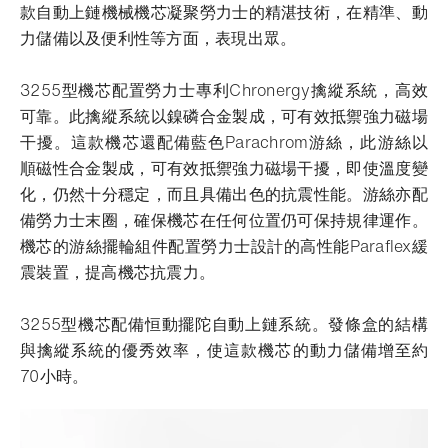
款自動上鏈機械機芯凝聚勞力士的精湛技術，在精準、動
力儲備以及便利性等方面，表現出眾。
3255型機芯配置勞力士專利Chronergy擒縱系統，高效
可靠。此擒縱系統以鎳磷合金製成，可有效抵禦強力磁場
干擾。這款機芯還配備藍色Parachrom游絲，此游絲以
順磁性合金製成，可有效抵禦強力磁場干擾，即使溫度變
化，仍然十分穩定，而且具備出色的抗震性能。游絲亦配
備勞力士末圈，確保機芯在任何位置仍可保持規律運作。
機芯的游絲擺輪組件配置勞力士設計的高性能Paraflex緩
震裝置，提高機芯抗震力。
3255型機芯配備恒動擺陀自動上鏈系統。發條盒的結構
與擒縱系統的優秀效率，使這款機芯的動力儲備增至約
70小時。