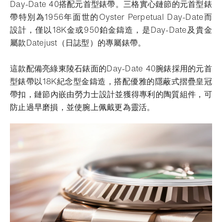
Day-Date 40搭配元首型錶帶。三格實心鏈節的元首型錶
帶特別為1956年面世的Oyster Perpetual Day-Date而
設計，僅以18K金或950鉑金鑄造，是Day-Date及貴金
屬款Datejust（日誌型）的專屬錶帶。
這款配備亮綠東陵石錶面的Day-Date 40腕錶採用的元首
型錶帶以18K紀念型金鑄造，搭配優雅的隱蔽式摺疊皇冠
帶扣，鏈節內嵌由勞力士設計並獲得專利的陶質組件，可
防止過早磨損，並使腕上佩戴更為靈活。