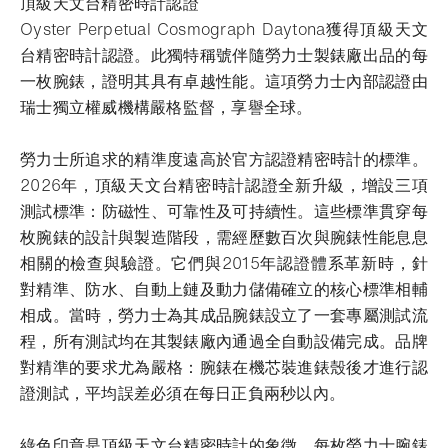
頂級天文台精密時計認證
Oyster Perpetual Cosmograph Daytona獲得頂級天文
台精密時計認證。此獨特稱號伴隨勞力士製錶廠出品的每
一枚腕錶，證明其具有卓越性能。這項勞力士內部認證由
瑞士獨立權威機構嚴格監督，享譽全球。
勞力士所追求的精準度遠高於官方認證精密時計的標準。
2026年，頂級天文台精密時計認證全新升級，增設三項
測試標準：防磁性、可靠性及可持續性。這些標準貫穿每
枚腕錶的設計與製造階段，需經歷數百次與腕錶性能息息
相關的檢查與驗證。它們與2015年認證體系革新時，針
對精準、防水、自動上鏈及動力儲備確立的核心標準相輔
相成。當時，勞力士為其成品腕錶設立了一套專屬測試流
程，所有測試均在其製錶廠內通過全自動設備完成。品牌
對精準的要求尤為嚴格：腕錶在機芯裝進錶殼後才進行認
證測試，平均誤差必須在每日正負兩秒以內。
綠色印章是頂級天文台精密時計的象徵，每枚勞力士腕錶