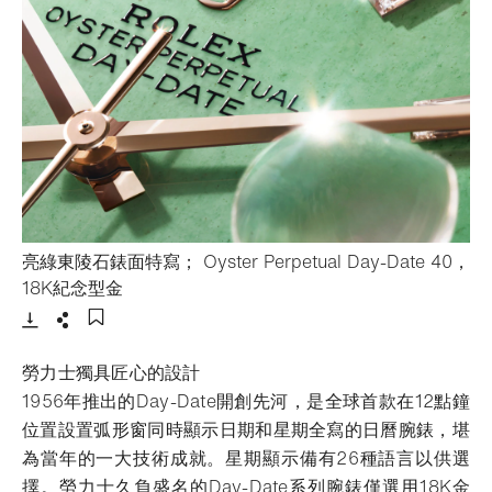
亮綠東陵石錶面特寫； Oyster Perpetual Day-Date 40，
- 打開lightbox
18K紀念型金
下載
分享
添加至書籤
勞力士獨具匠心的設計
1956年推出的Day-Date開創先河，是全球首款在12點鐘
位置設置弧形窗同時顯示日期和星期全寫的日曆腕錶，堪
為當年的一大技術成就。星期顯示備有26種語言以供選
擇。勞力士久負盛名的Day-Date系列腕錶僅選用18K金