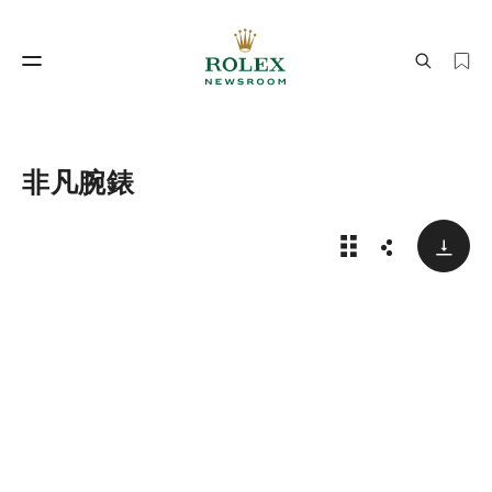
製錶工藝
勞力士世界
非凡腕錶
下載
非凡腕錶：Day-Date
分享
製錶工藝
勞力士世界