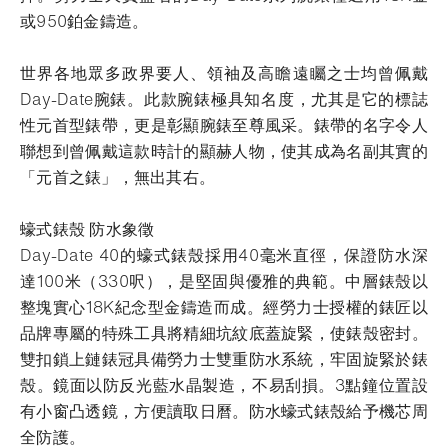
或950鉑金鑄造。
世界各地眾多政界要人、領袖及高瞻遠矚之士均曾佩戴
Day-Date腕錶。此款腕錶極具知名度，尤其是它的標誌
性元首型錶帶，更是彰顯腕錶至尊風采。錶帶的名字令人
聯想到曾佩戴這款時計的顯赫人物，使其成為名副其實的
「元首之錶」，無出其右。
蠔式錶殼 防水象徵
Day-Date 40的蠔式錶殼採用40毫米直徑，保證防水深
達100米（330呎），是堅固與優雅的典範。中層錶殼以
整塊實心18K紀念型金鑄造而成。經勞力士授權的錶匠以
品牌專屬的特殊工具將精細坑紋底蓋旋緊，使錶殼密封。
雙扣鎖上鏈錶冠具備勞力士雙重防水系統，牢固旋緊於錶
殼。鏡面以防反光藍水晶製造，不易刮損。3點鐘位置設
有小窗凸透鏡，方便讀取日曆。防水蠔式錶殼給予機芯周
全防護。