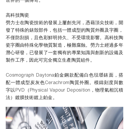
高科技陶瓷
勞力士在陶瓷技術的發展上屢創先河，憑藉頂尖技術，開
發了特殊的錶殼部件，包括一體成型的陶質外圈及字圈，
不僅防刮損，且色彩鮮明持久、不受環境影響。高科技陶
瓷字圈由特殊化學物質製造，極難腐蝕。勞力士經過多年
潛心研發，已發展了一套獨有的專業知識與創新的設備及
製作工序，因此可完全獨立生產陶質組件。
Cosmograph Daytona鉑金鋼款配備白色琺瑯錶面，搭
配一體成型炭灰色Cerachrom陶質外圈。模鑄刻度與數
字以PVD（Physical Vapour Deposition，物理氣相沉積
法）鍍膜技術鍍上鉑金。