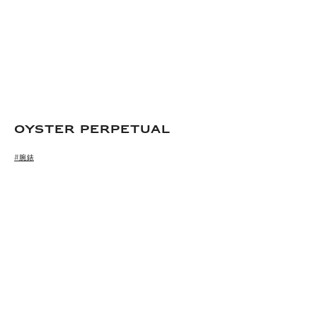
Oyster Perpetual
#腕錶