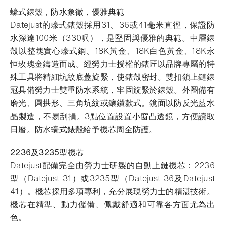
蠔式錶殼，防水象徵，優雅典範
Datejust的蠔式錶殼採用31、36或41毫米直徑，保證防
水深達100米（330呎），是堅固與優雅的典範。中層錶
殼以整塊實心蠔式鋼、18K黃金、18K白色黃金、18K永
恒玫瑰金鑄造而成。經勞力士授權的錶匠以品牌專屬的特
殊工具將精細坑紋底蓋旋緊，使錶殼密封。雙扣鎖上鏈錶
冠具備勞力士雙重防水系統，牢固旋緊於錶殼。外圈備有
磨光、圓拱形、三角坑紋或鑲鑽款式。鏡面以防反光藍水
晶製造，不易刮損。3點位置設置小窗凸透鏡，方便讀取
日曆。防水蠔式錶殼給予機芯周全防護。
2236及3235型機芯
Datejust配備完全由勞力士研製的自動上鏈機芯：2236
型（Datejust 31）或3235型（Datejust 36及Datejust
41）。機芯採用多項專利，充分展現勞力士的精湛技術。
機芯在精準、動力儲備、佩戴舒適和可靠各方面尤為出
色。