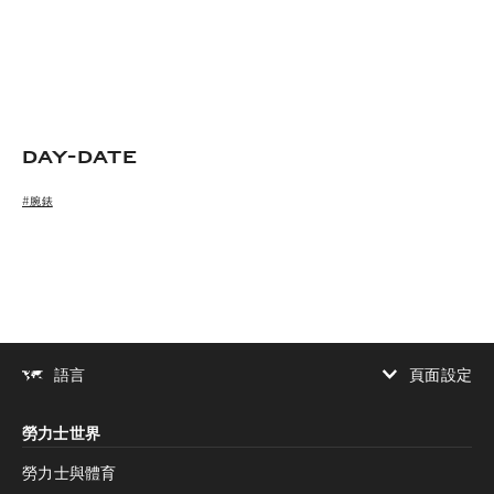
Day-Date
#腕錶
頁面設定
語言
增加對比度
勞力士世界
增加對比度
停用
減少動畫
勞力士與體育