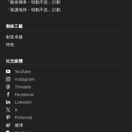
「藝術傳承・恒動不息」計劃
減少動畫
停用
「保護地球・恒動不息」計劃
製錶工藝
創造卓越
特色
社交媒體
YouTube
Instagram
Threads
Facebook
LinkedIn
X
Pinterest
微博