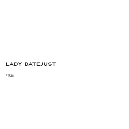
Lady-Datejust
#腕錶