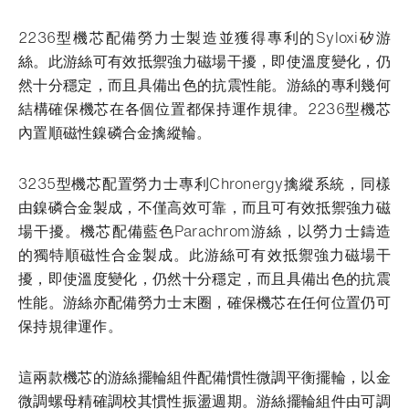
2236型機芯配備勞力士製造並獲得專利的Syloxi矽游
絲。此游絲可有效抵禦強力磁場干擾，即使溫度變化，仍
然十分穩定，而且具備出色的抗震性能。游絲的專利幾何
結構確保機芯在各個位置都保持運作規律。2236型機芯
內置順磁性鎳磷合金擒縱輪。
3235型機芯配置勞力士專利Chronergy擒縱系統，同樣
由鎳磷合金製成，不僅高效可靠，而且可有效抵禦強力磁
場干擾。機芯配備藍色Parachrom游絲，以勞力士鑄造
的獨特順磁性合金製成。此游絲可有效抵禦強力磁場干
擾，即使溫度變化，仍然十分穩定，而且具備出色的抗震
性能。游絲亦配備勞力士末圈，確保機芯在任何位置仍可
保持規律運作。
這兩款機芯的游絲擺輪組件配備慣性微調平衡擺輪，以金
微調螺母精確調校其慣性振盪週期。游絲擺輪組件由可調