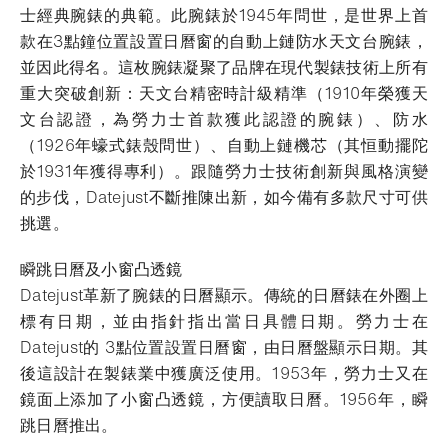
士經典腕錶的典範。此腕錶於1945年問世，是世界上首
款在3點鐘位置設置日曆窗的自動上鏈防水天文台腕錶，
並因此得名。這枚腕錶凝聚了品牌在現代製錶技術上所有
重大突破創新：天文台精密時計級精準（1910年榮獲天
文台認證，為勞力士首款獲此認證的腕錶）、防水
（1926年蠔式錶殼問世）、自動上鏈機芯（其恒動擺陀
於1931年獲得專利）。跟隨勞力士技術創新與風格演變
的步伐，Datejust不斷推陳出新，如今備有多款尺寸可供
挑選。
瞬跳日曆及小窗凸透鏡
Datejust革新了腕錶的日曆顯示。傳統的日曆錶在外圈上
標有日期，並由指針指出當日具體日期。勞力士在
Datejust的 3點位置設置日曆窗，由日曆盤顯示日期。其
後這設計在製錶業中獲廣泛使用。1953年，勞力士又在
鏡面上添加了小窗凸透鏡，方便讀取日曆。1956年，瞬
跳日曆推出。