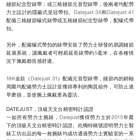
鏈節紀念型錶帶；或三格鏈節元首型錶帶，後兩者均配勞
力士設計的隱蔽式皇冠帶扣。Datejust 36和Datejust 41
配備三格鏈節蠔式錶帶或五格鏈節紀念型錶帶，配蠔式帶
扣。
另外，配備蠔式帶扣的錶帶安裝了勞力士研發的易調鏈節
延展系統，讓佩戴者可輕易延長錶帶約5毫米，在各種情
況下佩戴都倍感舒適。
18K金款（Datejust 31）配備元首型錶帶，鏈節內的銷軸
周圍均配備勞力士設計並獲得專利的陶質組件，可防止過
早磨損，並使腕上佩戴更為靈活。
DATEJUST，頂級天文台精密時計認證
一如所有勞力士腕錶，Datejust獲得勞力士於2015年奠
下的頂級天文台精密時計認證。此獨特稱號證明勞力士製
錶工坊出品的每一枚腕錶均成功通過勞力士實驗室的一系