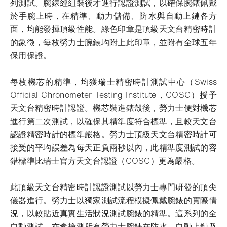
列測試。腕錶經組裝後才進行認證測試，以確保腕錶佩戴
於手腕上時，在精準、動力儲備、防水與自動上鏈各方
面，均能發揮頂級性能。綠色印章是頂級天文台精密時計
的象徵，每枚勞力士腕錶均附上此印章，並附有全球五年
保用保證。
每枚機芯的精準，均獲瑞士精密時計測試中心（Swiss
Official Chronometer Testing Institute，COSC）授予
天文台精密時計認證。機芯裝進錶殼後，勞力士便對機芯
進行第二次測試，以確保其精準度符合標準，且較天文台
認證精密時計的標準嚴格。勞力士頂級天文台精密時計可
接受的平均誤差為每天正負兩秒以內，此精準度測試的容
錯標準比瑞士官方天文台認證（COSC）更為嚴格。
此頂級天文台精密時計認證測試以勞力士專門研發的頂尖
儀器進行。勞力士以獨家測試流程模擬佩戴腕錶的實際情
況，以較貼近真實生活狀況測試腕錶的精準。這系列的全
自動測試，亦會檢測所有勞力士腕錶在防水、自動上鏈及