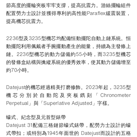
節高度的擺輪夾板牢牢支撐，提高抗震力。游絲擺輪組件
配置勞力士設計並獲得專利的高性能Paraflex緩震裝置，
提高機芯抗震力。
2236型及3235型機芯均配備恒動擺陀自動上鏈系統。恒
動擺陀利用佩戴者手腕擺動產生的能量，持續為主發條上
鏈。2236型機芯的動力儲備約55小時，而3235型機芯
的發條盒結構與擒縱系統的優秀效率，使其動力儲備增至
約70小時。
Datejust的機芯經過精美打磨修飾。2023年起，3235型
機芯分別於自動陀及夾板鐫刻「Chronometer
Perpetual」與「Superlative Adjusted」字樣。
蠔式、紀念型及元首型錶帶
Datejust 31配備三格鏈節蠔式錶帶，配勞力士設計的蠔
式帶扣；或特別為1945年面世的 Datejust而設計的五格