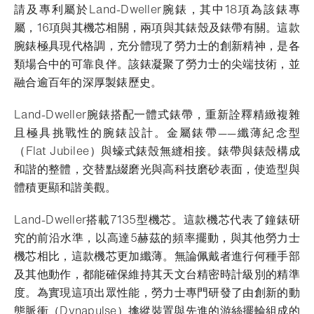
請及專利屬於Land-Dweller腕錶，其中18項為該錶專
屬，16項與其機芯相關，兩項與其錶殼及錶帶有關。這款
腕錶極具現代格調，充分體現了勞力士的創新精神，是各
類場合中的可靠良伴。該錶凝聚了勞力士的尖端技術，並
融合逾百年的深厚製錶歷史。
Land-Dweller腕錶搭配一體式錶帶，重新詮釋精緻複雜
且極具挑戰性的腕錶設計。金屬錶帶——纖薄紀念型
（Flat Jubilee）與蠔式錶殼無縫相接。錶帶與錶殼構成
和諧的整體，交替點綴磨光與高科技磨砂表面，使造型與
體積更顯和諧美觀。
Land-Dweller搭載7135型機芯。這款機芯代表了鐘錶研
究的前沿水準，以高達5赫茲的頻率擺動，與其他勞力士
機芯相比，這款機芯更加纖薄。無論佩戴者進行何種手部
及其他動作，都能確保維持其天文台精密時計級別的精準
度。為實現這項出眾性能，勞力士專門研發了由創新的動
態脈衝（Dynapulse）擒縱裝置與先進的游絲擺輪組成的