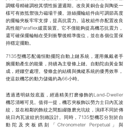
調螺母精確調校其慣性振盪週期。改良黃銅合金與陶瓷一
樣可有效抵禦強力磁場干擾。游絲擺輪組件由可調節高度
的擺輪夾板牢牢支撐，提高抗震力。這枚組件亦配置改良
高性能Paraflex緩震裝置。它不僅能夠提高機芯抗震力，
還可確保擺輪軸在受到衝擊後精準復位，並在各個位置保
持穩定擺動。
7135型機芯配備恒動擺陀自動上鏈系統，運用佩戴者手
腕擺動產生的能量，持續為主發條上鏈。自動陀由黃金製
成，經鏤空處理。發條盒的結構與擒縱系統的優秀效率，
使這款機芯的動力儲備約為66小時。
透過透明錶殼底蓋，經過精美打磨修飾的Land-Dweller
機芯清晰可見。值得一提，機芯夾板飾以勞力士日內瓦波
紋，並在相鄰的飾紋之間點綴微磨光坑紋，演繹不同於傳
統日內瓦波紋的別緻設計。同時，7135型機芯分別於自
動陀及夾板鐫刻「Chronometer Perpetual」與