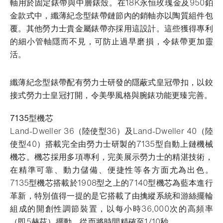
軸用於固定錶帶與中層錶殼。在18K永恒玫瑰金及950鉑
金款式中，纖薄紀念型錶帶鏈節內的銷軸亦以陶質組件包
覆。其他勞力士貴金屬錶帶亦採用這設計。這些獲得專利
的細小管軸隱而不見，可防止過早磨損，令錶帶更加靈
活。
纖薄紀念型錶帶配有勞力士研發的隱蔽式皇冠帶扣，以鉸
接式勞力士皇冠打開，令美學風格與腕錶功能更臻完善。
7135型機芯
Land-Dweller 36（陸使型36）及Land-Dweller 40（陸
使型40）搭載完全由勞力士研製的7135型自動上鏈機械
機芯。機芯採用多項專利，完美展示勞力士的精湛技術，
在精準可靠、動力儲備、便捷性等各方面尤為出色。
7135型機芯搭載於1908型之上的7140型機芯為藍本進行
革新，特別值得一提的是它搭載了由擒縱系統和游絲擺輪
組成的開創性調節裝置，以每小時36,000次的高頻率
（即5赫茲）擺動，從而將時間精確至1/10秒。