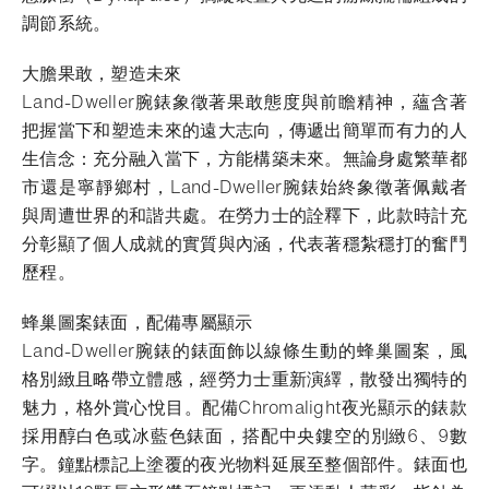
調節系統。
大膽果敢，塑造未來
Land-Dweller腕錶象徵著果敢態度與前瞻精神，蘊含著
把握當下和塑造未來的遠大志向，傳遞出簡單而有力的人
生信念：充分融入當下，方能構築未來。無論身處繁華都
市還是寧靜鄉村，Land-Dweller腕錶始終象徵著佩戴者
與周遭世界的和諧共處。在勞力士的詮釋下，此款時計充
分彰顯了個人成就的實質與內涵，代表著穩紮穩打的奮鬥
歷程。
蜂巢圖案錶面，配備專屬顯示
Land-Dweller腕錶的錶面飾以線條生動的蜂巢圖案，風
格別緻且略帶立體感，經勞力士重新演繹，散發出獨特的
魅力，格外賞心悅目。配備Chromalight夜光顯示的錶款
採用醇白色或冰藍色錶面，搭配中央鏤空的別緻6、9數
字。鐘點標記上塗覆的夜光物料延展至整個部件。錶面也