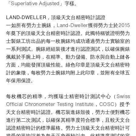
「Superlative Adjusted」字樣。
LAND-DWELLER，頂級天文台精密時計認證
一如所有勞力士腕錶，Land-Dweller獲得勞力士於2015
年奠下的頂級天文台精密時計認證。此獨特稱號證明勞力
士製錶工坊出品的每一枚腕錶均成功通過勞力士實驗室的
一系列測試。腕錶經組裝後才進行認證測試，以確保腕錶
佩戴於手腕上時，在精準、動力儲備、防水與自動上鏈各
方面，均能發揮頂級性能。綠色印章是頂級天文台精密時
計的象徵，每枚勞力士腕錶均附上此印章，並附有全球五
年保用保證。
每枚機芯的精準，均獲瑞士精密時計測試中心（Swiss
Official Chronometer Testing Institute，COSC）授予
天文台精密時計認證。機芯裝進錶殼後，勞力士便對機芯
進行第二次測試，以確保其精準度符合標準，且較天文台
認證精密時計的標準嚴格。勞力士頂級天文台精密時計可
接受的平均誤差為每天正負兩秒以內，此精準度測試的容