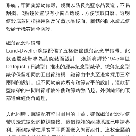
系統，牢固旋緊於錶殼。鏡面以防反光藍水晶製造，不易
刮損。3點鐘位置設有小窗凸透鏡，方便讀取日曆。透明
錶殼底蓋同樣採用防反光藍水晶鏡面。腕錶的防水蠔式錶
殼給予機芯周全防護。
纖薄紀念型錶帶
Land-Dweller腕錶配備了五格鏈節纖薄紀念型錶帶。此
款金屬錶帶專為該腕錶而設計，煥新演繹於1945年隨
Datejust（日誌型）推出的經典紀念型錶帶。纖薄紀念型
錶帶保留相同的五鏈節結構，鏈節由中央至邊緣採用三窄
兩闊的設計。但不同於前款所有鏈節皆平的設計，這款新
型錶帶的中間鏈節相較外側鏈節略微凸起。外側鏈節的頂
部邊緣經倒角處理。
與此同時，腕錶配有堅固耐用的耳蓋，確保纖薄紀念型錶
帶與蠔式錶殼的協調銜接。這個複雜的組裝系統已申請專
利。兩側錶帶在彈簧閂耳周圍嵌入陶質組件。這枚金屬銷