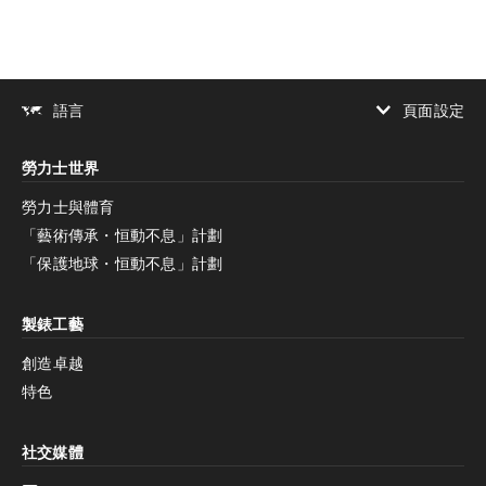
頁面設定
語言
增加對比度
勞力士世界
增加對比度
停用
減少動畫
勞力士與體育
「藝術傳承・恒動不息」計劃
減少動畫
停用
「保護地球・恒動不息」計劃
製錶工藝
創造卓越
特色
社交媒體