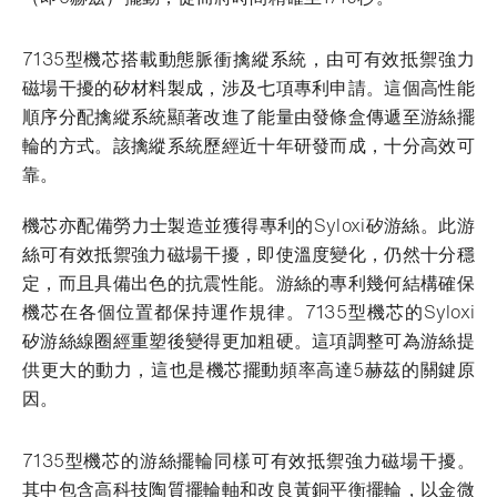
7135型機芯搭載動態脈衝擒縱系統，由可有效抵禦強力
磁場干擾的矽材料製成，涉及七項專利申請。這個高性能
順序分配擒縱系統顯著改進了能量由發條盒傳遞至游絲擺
輪的方式。該擒縱系統歷經近十年研發而成，十分高效可
靠。
機芯亦配備勞力士製造並獲得專利的Syloxi矽游絲。此游
絲可有效抵禦強力磁場干擾，即使溫度變化，仍然十分穩
定，而且具備出色的抗震性能。游絲的專利幾何結構確保
機芯在各個位置都保持運作規律。7135型機芯的Syloxi
矽游絲線圈經重塑後變得更加粗硬。這項調整可為游絲提
供更大的動力，這也是機芯擺動頻率高達5赫茲的關鍵原
因。
7135型機芯的游絲擺輪同樣可有效抵禦強力磁場干擾。
其中包含高科技陶質擺輪軸和改良黃銅平衡擺輪，以金微