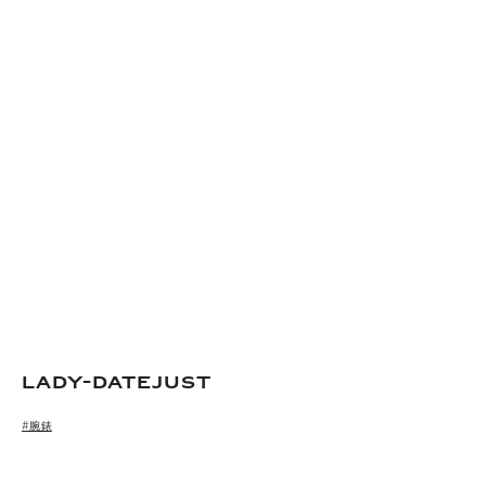
Lady-Datejust
#腕錶