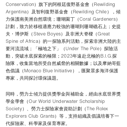
Conservation）旗下的阿根廷復野基金會（Rewilding
Argentina）及智利復野基金會（Rewilding Chile），傾
力保護南美洲自然環境；珊瑚園丁（Coral Gardeners）
計劃，致力於移植適應力較強的珊瑚到珊瑚礁石上；史提
夫・博伊斯（Steve Boyes）及非洲大脊樑（Great
Spine of Africa）的一探險系列活動，探索非洲大陸的主
要河流流域；「極地之下」（Under The Pole）探險活
動，突破水底探索的極限；2023年遠赴北極的B.I.G.探
險隊，收集當地所受自然威脅的相關數據；以及摩納哥藍
色倡議（Monaco Blue Initiative），匯聚眾多海洋保護
專家，共同探討環保議題。
同時，勞力士傾力提供獎學金與補助金，經由水底世界獎
學金學會（Our World Underwater Scholarship
Society）、勞力士探險家會資助計劃（The Rolex
Explorers Club Grants）等，支持組織及倡議培養下一
代探險家、科學家及保育專家。