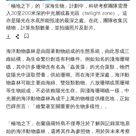
「極地之下」的「深海生物」計劃中，科研考察團隊需潛
入30至200米深的中光層或暮光區（twilight zone）。這
亦是陽光在水底所能抵達的最深之處。在此，團隊收集沉
- 打開lightbox
積物，計算魚類數量，並拍攝照片及影片。
下載
分享
添加至書籤
海洋動物森林是由固著動物組成的生態系統，由此形成三
維結構，為生命繁衍創造有利條件。例如知名的淺海珊瑚
礁，其中許多珊瑚含有名為「蟲黃藻」的光合藻類，牠們
從陽光中汲取營養，供給珊瑚。而在海洋更深處，海洋動
物森林可能主要由海綿、雙殼類動物、八放珊瑚或黑珊瑚
等生物組成，不必依賴陽光生存。與淺海珊瑚礁一樣，中
光層的海洋動物森林為成千上萬的物種提供棲息地，正如
巴鐸所言：「維繫著至關重要的生物多樣性」。
「極地之下」在蘭薩羅特島不僅專注於了解與記錄當地原
始的海洋動物森林，還將其作為參照物，用於與未來考察