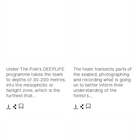
Under The Pole’s DEEPLIFE
The team transects parts of
programme takes the team
the seabed, photographing
to depths of 30-200 metres,
and recording what is going
into the mesophotic or
on to better inform their
twilight zone, which is the
understanding of the
furthest that…
forest’s…
下載
分享
下載
分享
添加至書籤
添加至書籤