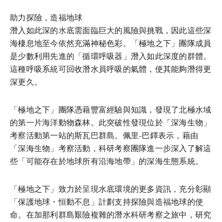
下載
分享
添加至書籤
助力探險，造福地球
潛入如此深的水底需面臨巨大的風險與挑戰，因此這些深
海棲息地至今依然充滿神秘色彩。「極地之下」團隊成員
是少數利用先進的「循環呼吸器」潛入如此深度的群體。
這種呼吸系統可回收潛水員呼吸的氣體，使其能夠潛得更
深更久。
「極地之下」團隊憑藉豐富經驗與知識，發現了北極水域
的第一片海洋動物森林。此突破性發現位於「深海生物」
考察活動第一站的斯瓦巴群島。佩里-巴鐸表示，藉由
「深海生物」考察活動，科研考察團隊進一步深入了解這
些「可能存在於地球所有沿海地帶」的深海生態系統。
「極地之下」致力於呈現水底環境的更多資訊，充分彰顯
「保護地球・恒動不息」計劃支持探險與造福地球的使
命。在加那利群島艱險複雜的潛水科研考察之旅中，研究