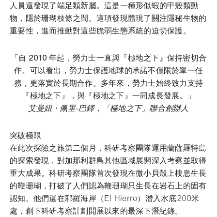
人員還發現了端足類新屬。這是一種形似蝦的甲殼類動
物，隱於珊瑚枝條之間。這項發現體現了關注隱秘生物的
重要性，進而推動對這些脆弱生態系統的迫切保護。
「自 2010 年起，勞力士一直與『極地之下』保持密切合
作。可以看出，勞力士保護地球的承諾不僅限於單一任
務，更落實於長期合作。多年來，勞力士始終致力支持
『極地之下』，與『極地之下』一同成長發展。」
艾曼妞・佩里-巴鐸，「極地之下」聯合創辦人
突破極限
在此次探險之旅第二個月，科研考察團隊運用蘭薩羅特島
的探索發現，對加那利群島其他區域展開深入考察並取得
重大成果。科研考察團隊首次發現在微小貝殼上棲息生長
的鞭珊瑚，打破了人們認為鞭珊瑚只生長在岩石上的固有
認知。他們還在耶羅海岸（El Hierro）潛入水底200米
處，創下科研考察計劃開展以來的最深下潛紀錄。