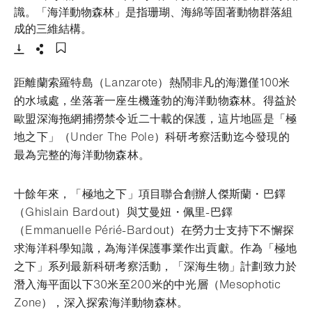
識。「海洋動物森林」是指珊瑚、海綿等固著動物群落組
- 打開lightbox
成的三維結構。
下載
分享
添加至書籤
距離蘭索羅特島（Lanzarote）熱鬧非凡的海灘僅100米
的水域處，坐落著一座生機蓬勃的海洋動物森林。得益於
歐盟深海拖網捕撈禁令近二十載的保護，這片地區是「極
地之下」（Under The Pole）科研考察活動迄今發現的
最為完整的海洋動物森林。
十餘年來，「極地之下」項目聯合創辦人傑斯蘭・巴鐸
（Ghislain Bardout）與艾曼妞・佩里-巴鐸
（Emmanuelle Périé-Bardout）在勞力士支持下不懈探
求海洋科學知識，為海洋保護事業作出貢獻。作為「極地
之下」系列最新科研考察活動，「深海生物」計劃致力於
潛入海平面以下30米至200米的中光層（Mesophotic
Zone），深入探索海洋動物森林。