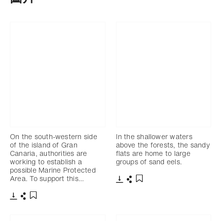
On the south-western side
In the shallower waters
of the island of Gran
above the forests, the sandy
Canaria, authorities are
flats are home to large
working to establish a
groups of sand eels.
possible Marine Protected
Area. To support this…
下載
分享
添加至書籤
下載
分享
添加至書籤