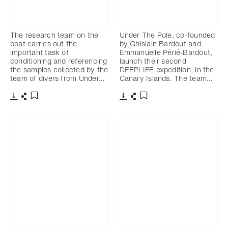
The research team on the
Under The Pole, co-founded
boat carries out the
by Ghislain Bardout and
important task of
Emmanuelle Périé-Bardout,
conditioning and referencing
launch their second
the samples collected by the
DEEPLIFE expedition, in the
team of divers from Under…
Canary Islands. The team…
下載
分享
下載
分享
添加至書籤
添加至書籤