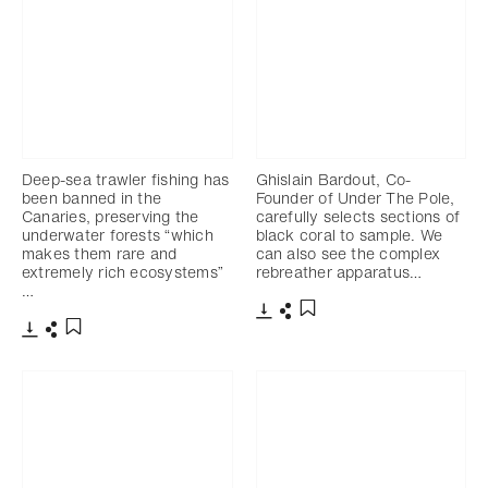
Deep-sea trawler fishing has
Ghislain Bardout, Co-
been banned in the
Founder of Under The Pole,
Canaries, preserving the
carefully selects sections of
underwater forests “which
black coral to sample. We
makes them rare and
can also see the complex
extremely rich ecosystems”
rebreather apparatus…
…
下載
分享
添加至書籤
下載
分享
添加至書籤