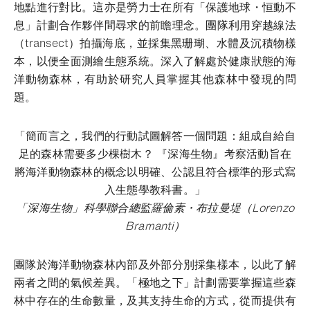
地點進行對比。這亦是勞力士在所有「保護地球・恒動不
息」計劃合作夥伴間尋求的前瞻理念。團隊利用穿越線法
（transect）拍攝海底，並採集黑珊瑚、水體及沉積物樣
本，以便全面測繪生態系統。深入了解處於健康狀態的海
洋動物森林，有助於研究人員掌握其他森林中發現的問
題。
「簡而言之，我們的行動試圖解答一個問題：組成自給自
足的森林需要多少棵樹木？ 『深海生物』考察活動旨在
將海洋動物森林的概念以明確、公認且符合標準的形式寫
入生態學教科書。」
「深海生物」科學聯合總監羅倫素・布拉曼堤（Lorenzo
Bramanti）
團隊於海洋動物森林內部及外部分別採集樣本，以此了解
兩者之間的氣候差異。「極地之下」計劃需要掌握這些森
林中存在的生命數量，及其支持生命的方式，從而提供有