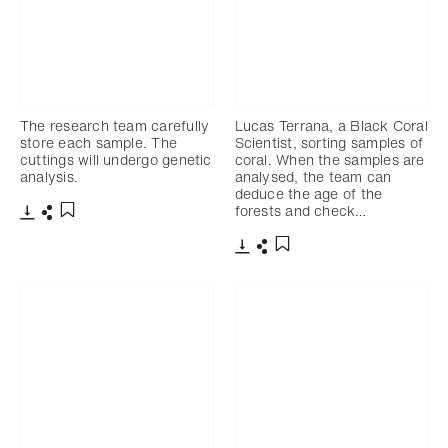
The research team carefully
Lucas Terrana, a Black Coral
store each sample. The
Scientist, sorting samples of
cuttings will undergo genetic
coral. When the samples are
analysis.
analysed, the team can
deduce the age of the
forests and check…
下載
分享
添加至書籤
下載
分享
添加至書籤