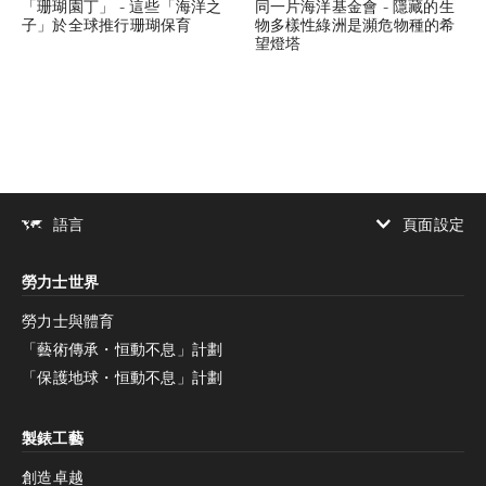
「珊瑚園丁」 - 這些「海洋之
同一片海洋基金會 - 隱藏的生
子」於全球推行珊瑚保育
物多樣性綠洲是瀕危物種的希
望燈塔
頁面設定
語言
增加對比度
勞力士世界
增加對比度
停用
減少動畫
勞力士與體育
「藝術傳承・恒動不息」計劃
減少動畫
停用
「保護地球・恒動不息」計劃
製錶工藝
創造卓越