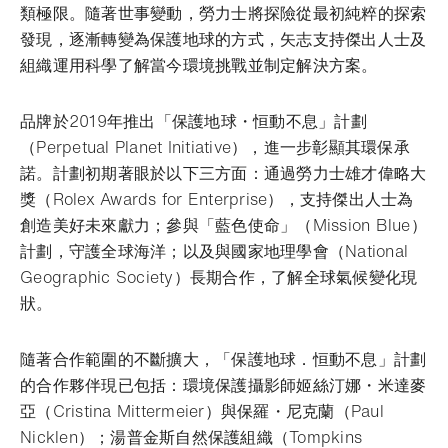
類極限。隨著世事變動，勞力士將探險從最初純粹的探索
發現，逐漸轉變為保護地球的方式，矢志支持傑出人士及
組織運用科學了解當今環境挑戰並制定解決方案。
品牌於2019年推出「保護地球・恒動不息」計劃
（Perpetual Planet Initiative），進一步彰顯其環保承
諾。計劃初期著眼於以下三方面：通過勞力士雄才偉略大
獎（Rolex Awards for Enterprise），支持傑出人士為
創造美好未來獻力；參與「藍色使命」（Mission Blue）
計劃，守護全球海洋；以及與國家地理學會（National
Geographic Society）長期合作，了解全球氣候變化現
狀。
隨著合作範圍的不斷擴大，「保護地球．恒動不息」計劃
的合作夥伴現已包括：環境保護攝影師姬絲汀娜・米達麥
亞（Cristina Mittermeier）與保羅・尼克蘭（Paul
Nicklen）；湯普金斯自然保護組織（Tompkins