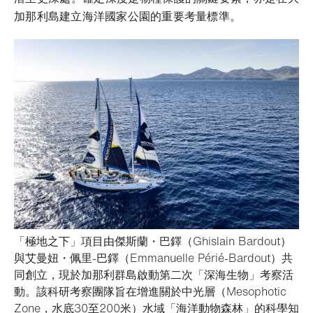
加那利島建立海洋國家公園的重要考量標準。
「極地之下」項目由傑斯蘭・巴鐸（Ghislain Bardout）
與艾曼妞・佩里-巴鐸（Emmanuelle Périé-Bardout）共
同創立，現於加那利群島啟動第二次「深海生物」考察活
動。該科研考察團隊旨在增進關於中光層（Mesophotic
Zone，水底30至200米）水域「海洋動物森林」的科學知