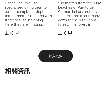
Under The Pole use
100 metres from the busy
specialized diving gear to
beaches of Puerto del
collect samples at depths
Carmen in Lanzarote, Under
that cannot be reached with
The Pole are about to dive
traditional scuba diving.
down to the black coral
Here they are inflating…
forest. The forest is…
下載
分享
下載
分享
添加至書籤
添加至書籤
載入更多
相關資訊