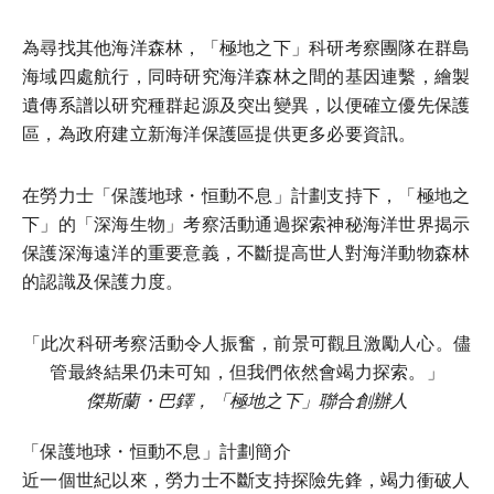
為尋找其他海洋森林，「極地之下」科研考察團隊在群島
海域四處航行，同時研究海洋森林之間的基因連繫，繪製
遺傳系譜以研究種群起源及突出變異，以便確立優先保護
區，為政府建立新海洋保護區提供更多必要資訊。
在勞力士「保護地球・恒動不息」計劃支持下，「極地之
下」的「深海生物」考察活動通過探索神秘海洋世界揭示
保護深海遠洋的重要意義，不斷提高世人對海洋動物森林
的認識及保護力度。
「此次科研考察活動令人振奮，前景可觀且激勵人心。儘
管最終結果仍未可知，但我們依然會竭力探索。」
傑斯蘭・巴鐸，「極地之下」聯合創辦人
「保護地球・恒動不息」計劃簡介
近一個世紀以來，勞力士不斷支持探險先鋒，竭力衝破人