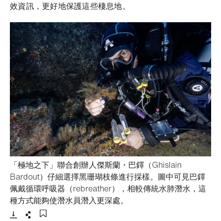
效資訊，更好地保護這些棲息地。
「極地之下」聯合創辦人傑斯蘭・巴鐸（Ghislain
Bardout）仔細選擇黑珊瑚枝條進行採樣。圖中可見巴鐸
佩戴循環呼吸器（rebreather），相較傳統水肺潛水，這
- 打開lightbox
種方式能夠使潛水員潛入更深處。