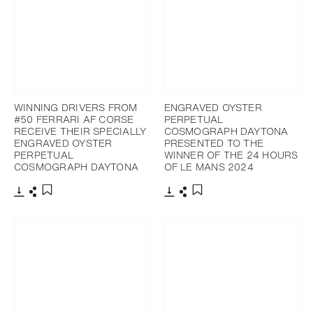
WINNING DRIVERS FROM
ENGRAVED OYSTER
#50 FERRARI AF CORSE
PERPETUAL
RECEIVE THEIR SPECIALLY
COSMOGRAPH DAYTONA
ENGRAVED OYSTER
PRESENTED TO THE
PERPETUAL
WINNER OF THE 24 HOURS
COSMOGRAPH DAYTONA
OF LE MANS 2024
下載
分享
下載
分享
添加至書籤
添加至書籤