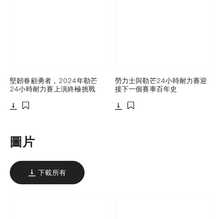
堅韌眷顧勇者，2024年勒芒
勞力士與勒芒24小時耐力賽迎
24小時耐力賽上演終極挑戰
接下一個賽車百年史
下載
下載
添加至書籤
添加至書籤
圖片
下載所有