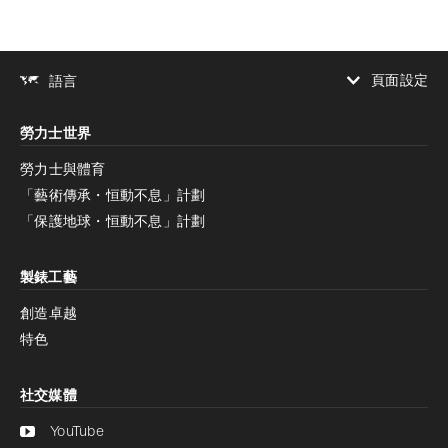
頁面設定
語言
增加對比度
勞力士世界
增加對比度
停用
減少動畫
勞力士與體育
「藝術傳承・恒動不息」計劃
減少動畫
停用
「保護地球・恒動不息」計劃
製錶工藝
創造卓越
特色
社交媒體
YouTube