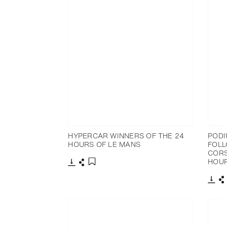
HYPERCAR WINNERS OF THE 24
PODI
HOURS OF LE MANS
FOLL
CORS
HOUR
下载
分享
添加至书签
下载