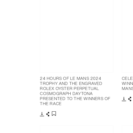
24 HOURS OF LE MANS 2024
CELE
TROPHY AND THE ENGRAVED
WINN
ROLEX OYSTER PERPETUAL
MANS
COSMOGRAPH DAYTONA
PRESENTED TO THE WINNERS OF
THE RACE
下载
下载
分享
添加至书签