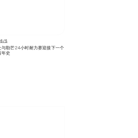
/6/5
士与勒芒24小时耐力赛迎接下一个
百年史