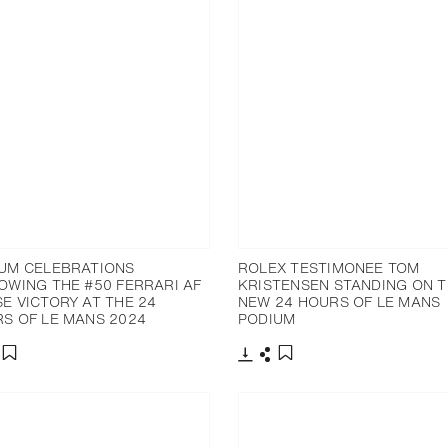
UM CELEBRATIONS
ROLEX TESTIMONEE TOM
OWING THE #50 FERRARI AF
KRISTENSEN STANDING ON 
E VICTORY AT THE 24
NEW 24 HOURS OF LE MANS
S OF LE MANS 2024
PODIUM
分享
下载
分享
添加至书签
添加至书签