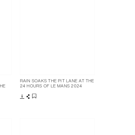
RAIN SOAKS THE PIT LANE AT THE
THE
24 HOURS OF LE MANS 2024
下载
分享
添加至书签