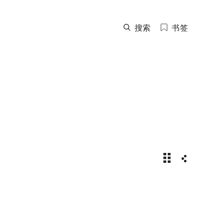
搜索
书签
2024年勒芒24
分享