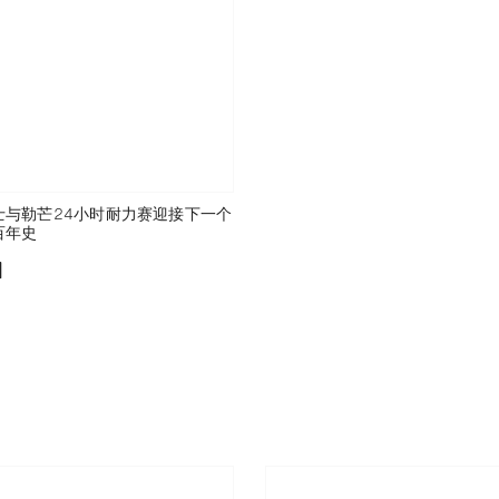
士与勒芒24小时耐力赛迎接下一个
百年史
添加至书签