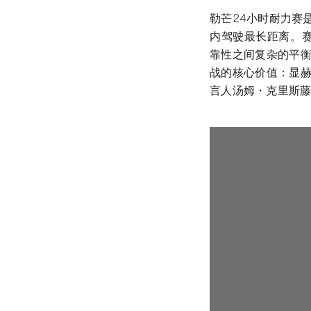
勒芒24小时耐力赛
内驾驶最长距离。赛
靠性之间复杂的平衡
战的核心价值：显赫
言人汤姆・克里斯藤森