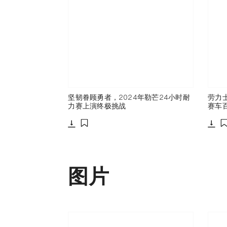
坚韧眷顾勇者，2024年勒芒24小时耐
劳力
力赛上演终极挑战
赛车
下载
下载
添加至书签
图片