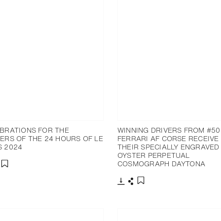
BRATIONS FOR THE
WINNING DRIVERS FROM #50
ERS OF THE 24 HOURS OF LE
FERRARI AF CORSE RECEIVE
 2024
THEIR SPECIALLY ENGRAVED
OYSTER PERPETUAL
COSMOGRAPH DAYTONA
分享
添加至书签
下载
分享
添加至书签