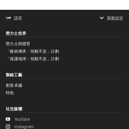
頁面設定
語言
增加對比度
勞力士世界
增加對比度
停用
減少動畫
勞力士與體育
「藝術傳承・恒動不息」計劃
減少動畫
停用
「保護地球・恒動不息」計劃
製錶工藝
創造卓越
特色
社交媒體
YouTube
Instagram