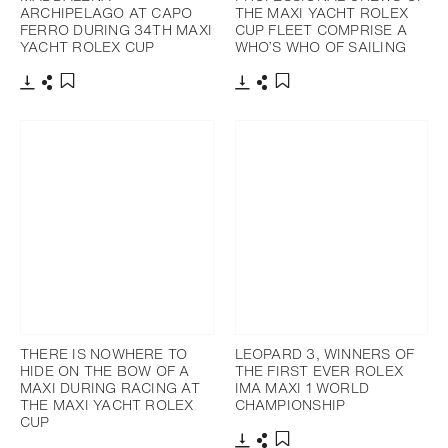
ARCHIPELAGO AT CAPO
THE MAXI YACHT ROLEX
FERRO DURING 34TH MAXI
CUP FLEET COMPRISE A
YACHT ROLEX CUP
WHO’S WHO OF SAILING
下載
分享
下載
分享
添加至書籤
添加至書籤
THERE IS NOWHERE TO
LEOPARD 3, WINNERS OF
HIDE ON THE BOW OF A
THE FIRST EVER ROLEX
MAXI DURING RACING AT
IMA MAXI 1 WORLD
THE MAXI YACHT ROLEX
CHAMPIONSHIP
CUP