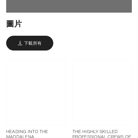
圖片
下載所有
HEADING INTO THE
THE HIGHLY SKILLED
MADDALENA
PROFESSIONAL CREWS OF