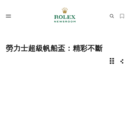
製錶工藝
勞力士世界
勞力士超級帆船盃：精彩不斷
新聞故事 
分享
製錶工藝
勞力士世界