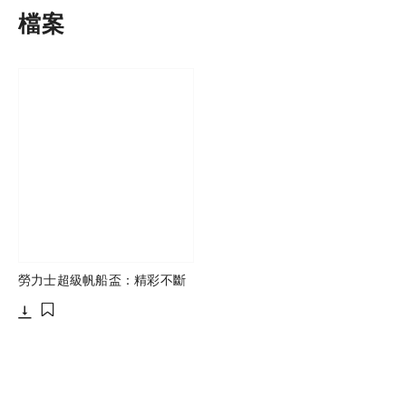
檔案
勞力士超級帆船盃：精彩不斷
下載
添加至書籤