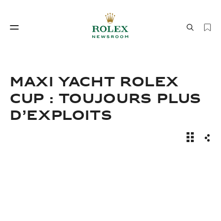
Savoir‑faire horloger
Le monde de Rolex
Maxi Yacht Rolex
Cup : toujours plus
d’exploits
Actualité
Part
Savoir‑faire
Le monde de Rolex
horloger