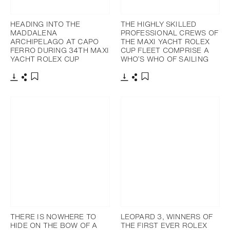
HEADING INTO THE
THE HIGHLY SKILLED
MADDALENA
PROFESSIONAL CREWS OF
ARCHIPELAGO AT CAPO
THE MAXI YACHT ROLEX
FERRO DURING 34TH MAXI
CUP FLEET COMPRISE A
YACHT ROLEX CUP
WHO’S WHO OF SAILING
Télécharger
Partager
Télécharger
Partager
Ajouter aux favoris
Ajouter aux favoris
THERE IS NOWHERE TO
LEOPARD 3, WINNERS OF
HIDE ON THE BOW OF A
THE FIRST EVER ROLEX