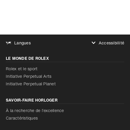
Ajouter aux favoris
Accessibilité
Langues
Augmenter le contraste
LE MONDE DE ROLEX
Augmenter le contraste
Désactivé
Réduire les animations
Rolex et le sport
Initiative Perpetual Arts
Réduire les animations
Désactivé
Initiative Perpetual Planet
SAVOIR‑FAIRE HORLOGER
À la recherche de l’excellence
Caractéristiques