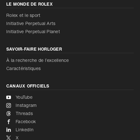
LE MONDE DE ROLEX
Augmenter le contraste
Désactivé
Réduire les animations
Rolex et le sport
Initiative Perpetual Arts
Réduire les animations
Désactivé
Initiative Perpetual Planet
SAVOIR‑FAIRE HORLOGER
À la recherche de l’excellence
Caractéristiques
CANAUX OFFICIELS
YouTube
Instagram
Threads
Facebook
LinkedIn
X