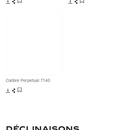
Télécharger
Partager
Télécharger
Partager
Ajouter aux favoris
Ajouter aux favoris
Calibre Perpetual 7140
Télécharger
Partager
Ajouter aux favoris
Déclinaisons