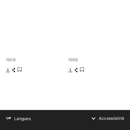
1908
1908
Télécharger
Partager
Télécharger
Partager
Ajouter aux favoris
Ajouter aux favoris
Accessibilité
Langues
Augmenter le contraste