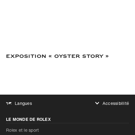
EXPOSITION « OYSTER STORY »
Accessibilité
Langues
Augmenter le contraste
LE MONDE DE ROLEX
Augmenter le contraste
Désactivé
Réduire les animations
Rolex et le sport