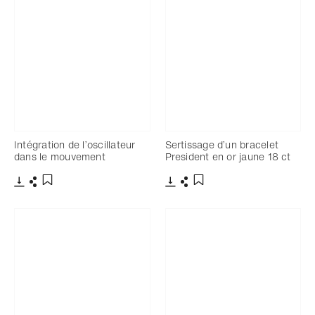
Intégration de l’oscillateur
Sertissage d’un bracelet
dans le mouvement
President en or jaune 18 ct
Télécharger
Partager
Télécharger
Partager
Ajouter aux favoris
Ajouter aux favoris