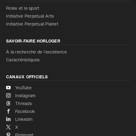
Réduire les animations
Rolex et le sport
Initiative Perpetual Arts
Réduire les animations
Désactivé
Initiative Perpetual Planet
SAVOIR‑FAIRE HORLOGER
À la recherche de l’excellence
Caractéristiques
CANAUX OFFICIELS
YouTube
Instagram
Threads
Facebook
LinkedIn
X
Pinterest