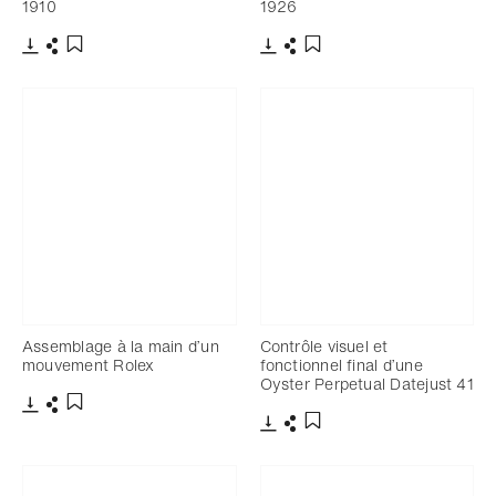
1910
1926
Télécharger
Partager
Télécharger
Partager
Ajouter aux favoris
Ajouter aux favoris
Assemblage à la main d’un
Contrôle visuel et
mouvement Rolex
fonctionnel final d’une
Oyster Perpetual Datejust 41
Télécharger
Partager
Ajouter aux favoris
Télécharger
Partager
Ajouter aux favoris