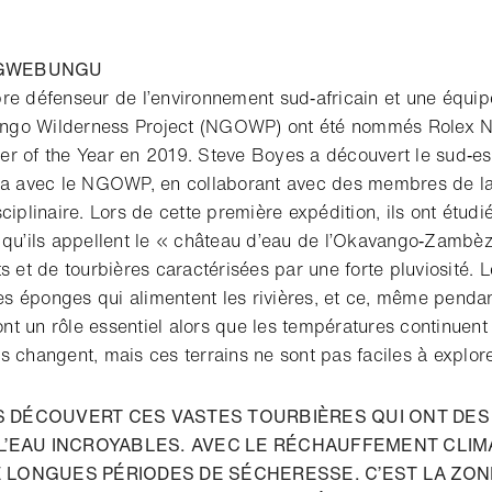
NGWEBUNGU
re défenseur de l’environnement sud‑africain et une équip
go Wilderness Project (NGOWP) ont été nommés Rolex N
r of the Year en 2019. Steve Boyes a découvert le sud‑es
ola avec le NGOWP, en collaborant avec des membres de 
ciplinaire. Lors de cette première expédition, ils ont étudi
 qu’ils appellent le « château d’eau de l’Okavango‑Zambè
s et de tourbières caractérisées par une forte pluviosité. 
 éponges qui alimentent les rivières, et ce, même pendan
t un rôle essentiel alors que les températures continuent
 changent, mais ces terrains ne sont pas faciles à explore
 DÉCOUVERT CES VASTES TOURBIÈRES QUI ONT DES
’EAU INCROYABLES. AVEC LE RÉCHAUFFEMENT CLIMA
E LONGUES PÉRIODES DE SÉCHERESSE. C’EST LA ZON