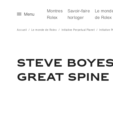
Montres
Savoir‑faire
Le mond
Menu
Rolex
horloger
de Rolex
Accueil
Le monde de Rolex
Initiative Perpetual Planet
Initiative 
faire horloger
Le monde de Rolex
STEVE BOYES
GREAT SPINE