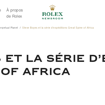
e
À propos
de Rolex
Perpetual Planet
Steve Boyes et la série d’expéditions Great Spine of Africa
À propos de Rolex
 ET LA SÉRIE D
 OF AFRICA