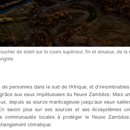
ucher de soleil sur le cours supérieur, fin et sinueux, de la r
- Ouvrir la lightbox
ngola.
r aux favoris
s de personnes dans le sud de l’Afrique, et d’innombrable
t grâce aux eaux impétueuses du fleuve Zambèze. Mais un
eux, depuis sa source marécageuse jusqu’aux eaux salées 
En savoir plus sur ses sources et ses écosystèmes uni
les communautés locales à protéger le fleuve Zambèze
 changement climatique.