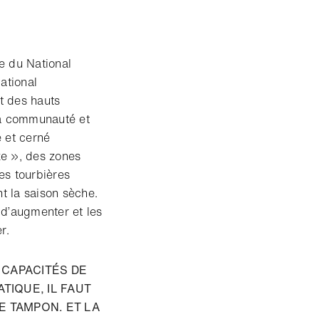
e du National
ational
t des hauts
la communauté et
é et cerné
ze », des zones
Les tourbières
t la saison sèche.
 d’augmenter et les
r.
 CAPACITÉS DE
TIQUE, IL FAUT
E TAMPON. ET LA