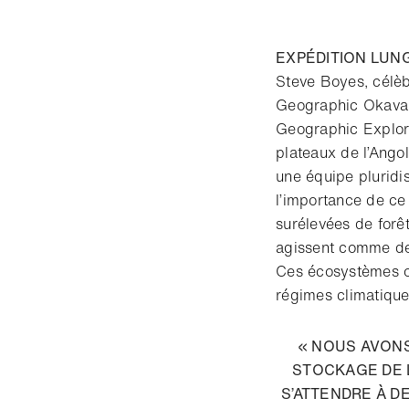
EXPÉDITION LU
Steve Boyes, célèb
Geographic Okavan
Geographic Explore
plateaux de l’Ang
une équipe pluridis
l’importance de ce
surélevées de forêt
agissent comme des
Ces écosystèmes on
régimes climatiques
« NOUS AVONS
STOCKAGE DE L
S’ATTENDRE À D