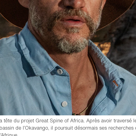
a tête du projet Great Spine of Africa. Après avoir traversé l
 bassin de l’Okavango, il poursuit désormais ses recherche
- Ouvrir la lightbox
’Afrique.