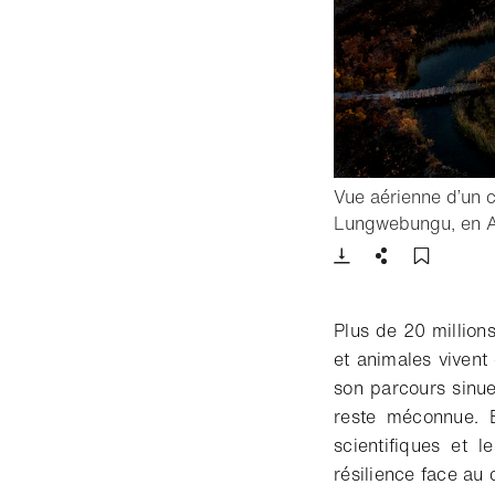
Vue aérienne d’un co
Lungwebungu, en A
Télécharger
Partager
Ajoute
Plus de 20 million
et animales viven
son parcours sinu
reste méconnue. 
scientifiques et 
résilience face au