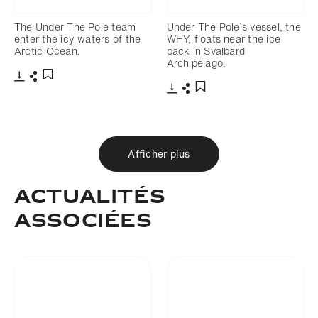
The Under The Pole team
Under The Pole’s vessel, the
enter the icy waters of the
WHY, floats near the ice
Arctic Ocean.
pack in Svalbard
Archipelago.
Télécharger
Partager
Ajouter aux favoris
Télécharger
Partager
Ajouter aux favoris
Afficher plus
ACTUALITÉS
ASSOCIÉES