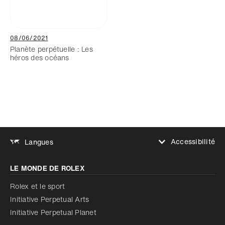
08/06/2021
Planète perpétuelle : Les
héros des océans
Accessibilité
Langues
Augmenter le contraste
LE MONDE DE ROLEX
Augmenter le contraste
Désactivé
Réduire les animations
Rolex et le sport
Initiative Perpetual Arts
Réduire les animations
Désactivé
Initiative Perpetual Planet