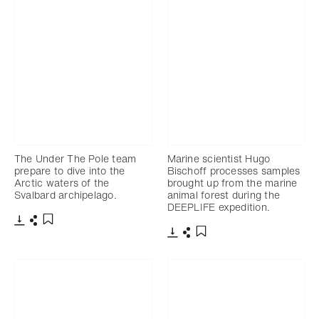
The Under The Pole team
Marine scientist Hugo
prepare to dive into the
Bischoff processes samples
Arctic waters of the
brought up from the marine
Svalbard archipelago.
animal forest during the
DEEPLIFE expedition.
Télécharger
Partager
Ajouter aux favoris
Télécharger
Partager
Ajouter aux favoris