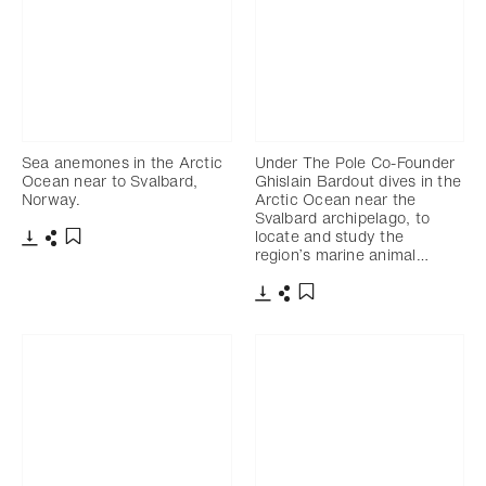
Sea anemones in the Arctic
Under The Pole Co-Founder
Ocean near to Svalbard,
Ghislain Bardout dives in the
Norway.
Arctic Ocean near the
Svalbard archipelago, to
locate and study the
region’s marine animal…
Télécharger
Partager
Ajouter aux favoris
Télécharger
Partager
Ajouter aux favoris