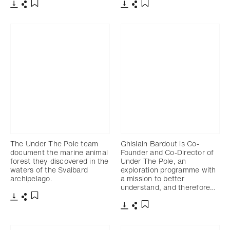
Télécharger
Partager
Télécharger
Partager
Ajouter aux favoris
Ajouter aux favoris
The Under The Pole team
Ghislain Bardout is Co-
document the marine animal
Founder and Co-Director of
forest they discovered in the
Under The Pole, an
waters of the Svalbard
exploration programme with
archipelago.
a mission to better
understand, and therefore…
Télécharger
Partager
Ajouter aux favoris
Télécharger
Partager
Ajouter aux favoris