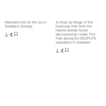
Walruses rest on the ice in
A close up image of the
Svalbard, Norway.
hydrozoa that form the
marine animal forest
discovered by Under The
Pole during the DEEPLIFE
Télécharger
Partager
Ajouter aux favoris
expedition in Svalbard.
Télécharger
Partager
Ajouter aux favoris