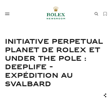
Savoir‑faire horloger
Le monde de Rolex
INITIATIVE PERPETUAL
PLANET DE ROLEX ET
UNDER THE POLE :
DEEPLIFE -
EXPÉDITION AU
SVALBARD
Savoir‑faire
Le monde de Rolex
horloger
Part