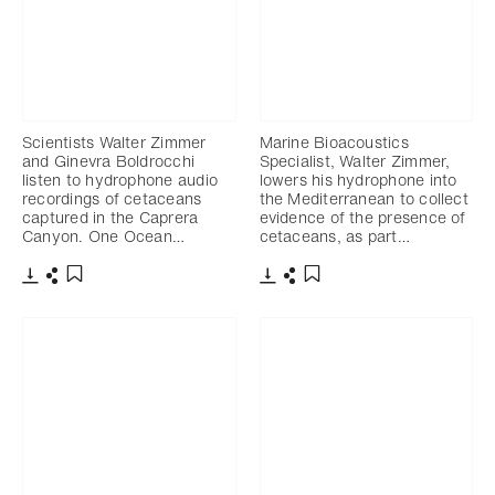
Scientists Walter Zimmer
Marine Bioacoustics
and Ginevra Boldrocchi
Specialist, Walter Zimmer,
listen to hydrophone audio
lowers his hydrophone into
recordings of cetaceans
the Mediterranean to collect
captured in the Caprera
evidence of the presence of
Canyon. One Ocean…
cetaceans, as part…
Télécharger
Partager
Télécharger
Partager
Ajouter aux favoris
Ajouter aux favoris