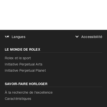
Accessibilité
Langues
Augmenter le contraste
LE MONDE DE ROLEX
Augmenter le contraste
Désactivé
Réduire les animations
Rolex et le sport
Initiative Perpetual Arts
Réduire les animations
Désactivé
Initiative Perpetual Planet
SAVOIR‑FAIRE HORLOGER
À la recherche de l’excellence
Caractéristiques