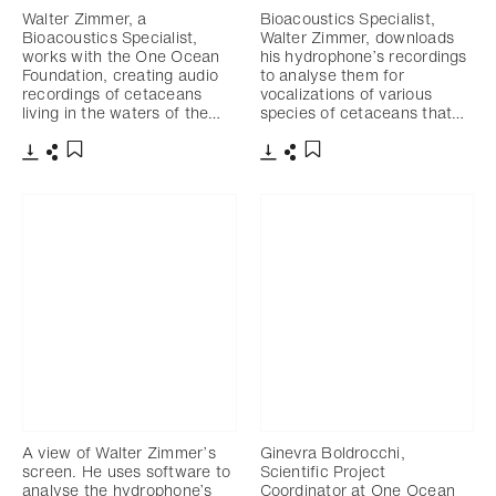
Walter Zimmer, a
Bioacoustics Specialist,
Bioacoustics Specialist,
Walter Zimmer, downloads
works with the One Ocean
his hydrophone’s recordings
Foundation, creating audio
to analyse them for
recordings of cetaceans
vocalizations of various
living in the waters of the…
species of cetaceans that…
Télécharger
Partager
Télécharger
Partager
Ajouter aux favoris
Ajouter aux favoris
A view of Walter Zimmer’s
Ginevra Boldrocchi,
screen. He uses software to
Scientific Project
analyse the hydrophone’s
Coordinator at One Ocean