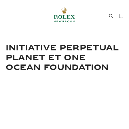
Savoir‑faire horloger
Le monde de Rolex
INITIATIVE PERPETUAL
PLANET ET ONE
OCEAN FOUNDATION
Savoir‑faire
Le monde de Rolex
horloger