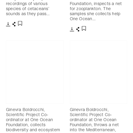
recordings of various
Foundation, inspects a net
species of cetaceans’
for zooplankton. The
sounds as they pass…
samples she collects help
One Ocean…
Télécharger
Partager
Ajouter aux favoris
Télécharger
Partager
Ajouter aux favoris
Ginevra Boldrocchi,
Ginevra Boldrocchi,
Scientific Project Co-
Scientific Project Co-
ordinator at One Ocean
ordinator at One Ocean
Foundation, collects
Foundation, throws a net
biodiversity and ecosystem
into the Mediterranean,