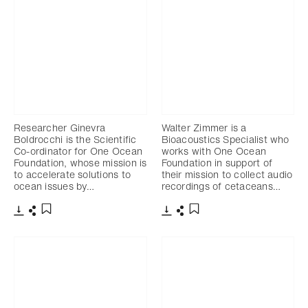
Researcher Ginevra
Walter Zimmer is a
Boldrocchi is the Scientific
Bioacoustics Specialist who
Co-ordinator for One Ocean
works with One Ocean
Foundation, whose mission is
Foundation in support of
to accelerate solutions to
their mission to collect audio
ocean issues by…
recordings of cetaceans…
Télécharger
Partager
Télécharger
Partager
Ajouter aux favoris
Ajouter aux favoris