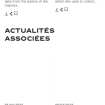
data from the waters of the
which she uses to collect…
Caprera…
Télécharger
Partager
Ajouter aux favoris
Télécharger
Partager
Ajouter aux favoris
Actualités
associées
05/04/2023
09/03/2023