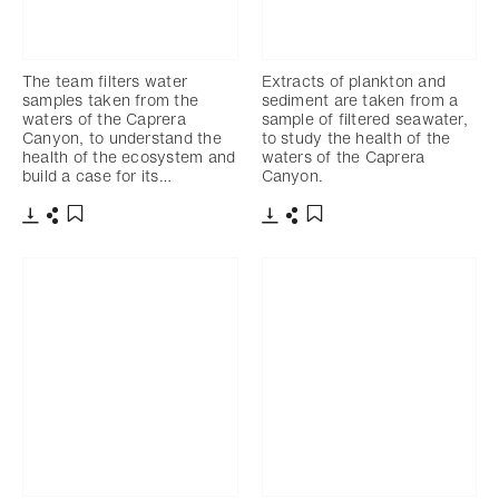
The team filters water
Extracts of plankton and
samples taken from the
sediment are taken from a
waters of the Caprera
sample of filtered seawater,
Canyon, to understand the
to study the health of the
health of the ecosystem and
waters of the Caprera
build a case for its…
Canyon.
Télécharger
Partager
Télécharger
Partager
Ajouter aux favoris
Ajouter aux favoris